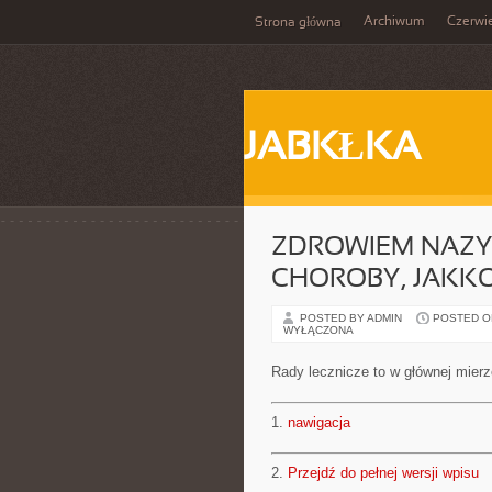
Archiwum
Czerwi
Strona główna
JABKŁKA
ZDROWIEM NAZY
CHOROBY, JAKK
POSTED BY ADMIN
POSTED ON 
WYŁĄCZONA
Rady lecznicze to w głównej mierz
1.
nawigacja
2.
Przejdź do pełnej wersji wpisu