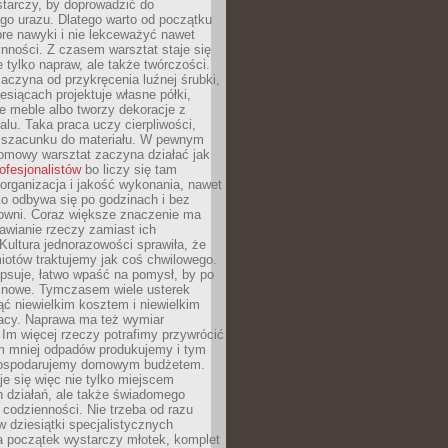
tarczy, by doprowadzić do
go urazu. Dlatego warto od początku
re nawyki i nie lekceważyć nawet
nności. Z czasem warsztat staje się
 tylko napraw, ale także twórczości.
aczyna od przykręcenia luźnej śrubki,
iesiącach projektuje własne półki,
e meble albo tworzy dekoracje z
alu. Taka praca uczy cierpliwości,
i szacunku do materiału. W pewnym
mowy warsztat zaczyna działać jak
rofesjonalistów
bo liczy się tam
organizacja i jakość wykonania, nawet
ko odbywa się po godzinach i bez
cowni. Coraz większe znaczenie ma
awianie rzeczy zamiast ich
Kultura jednorazowości sprawiła, że
iotów traktujemy jak coś chwilowego.
psuje, łatwo wpaść na pomysł, by po
ć nowe. Tymczasem wiele usterek
ć niewielkim kosztem i niewielkim
acy. Naprawa ma też wymiar
 Im więcej rzeczy potrafimy przywrócić
ym mniej odpadów produkujemy i tym
gospodarujemy domowym budżetem.
je się więc nie tylko miejscem
 działań, ale także świadomego
 codzienności. Nie trzeba od razu
 dziesiątki specjalistycznych
a początek wystarczy młotek, komplet