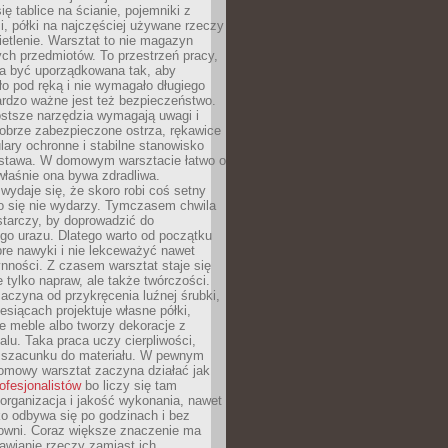
ię tablice na ścianie, pojemniki z
, półki na najczęściej używane rzeczy
etlenie. Warsztat to nie magazyn
ch przedmiotów. To przestrzeń pracy,
na być uporządkowana tak, aby
o pod ręką i nie wymagało długiego
ardzo ważne jest też bezpieczeństwo.
ostsze narzędzia wymagają uwagi i
obrze zabezpieczone ostrza, rękawice
lary ochronne i stabilne stanowisko
dstawa. W domowym warsztacie łatwo o
 właśnie ona bywa zdradliwa.
wydaje się, że skoro robi coś setny
go się nie wydarzy. Tymczasem chwila
tarczy, by doprowadzić do
go urazu. Dlatego warto od początku
re nawyki i nie lekceważyć nawet
nności. Z czasem warsztat staje się
 tylko napraw, ale także twórczości.
aczyna od przykręcenia luźnej śrubki,
iesiącach projektuje własne półki,
e meble albo tworzy dekoracje z
alu. Taka praca uczy cierpliwości,
i szacunku do materiału. W pewnym
mowy warsztat zaczyna działać jak
rofesjonalistów
bo liczy się tam
organizacja i jakość wykonania, nawet
ko odbywa się po godzinach i bez
cowni. Coraz większe znaczenie ma
awianie rzeczy zamiast ich