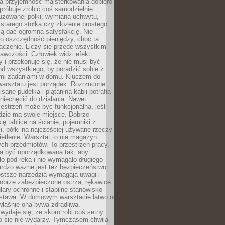
a przyjemność majsterkowania dopiero
próbuje zrobić coś samodzielnie.
uzowanej półki, wymiana uchwytu,
starego stołka czy złożenie prostego
fią dać ogromną satysfakcję. Nie
 o oszczędność pieniędzy, choć ta
aczenie. Liczy się przede wszystkim
awczości. Człowiek widzi efekt
y i przekonuje się, że nie musi być
d wszystkiego, by poradzić sobie z
i zadaniami w domu. Kluczem do
arsztatu jest porządek. Rozrzucone
isane pudełka i plątanina kabli potrafią
niechęcić do działania. Nawet
zestrzeń może być funkcjonalna, jeśli
dzie ma swoje miejsce. Dobrze
ię tablice na ścianie, pojemniki z
, półki na najczęściej używane rzeczy
etlenie. Warsztat to nie magazyn
ch przedmiotów. To przestrzeń pracy,
na być uporządkowana tak, aby
o pod ręką i nie wymagało długiego
ardzo ważne jest też bezpieczeństwo.
ostsze narzędzia wymagają uwagi i
obrze zabezpieczone ostrza, rękawice
lary ochronne i stabilne stanowisko
dstawa. W domowym warsztacie łatwo o
 właśnie ona bywa zdradliwa.
wydaje się, że skoro robi coś setny
go się nie wydarzy. Tymczasem chwila