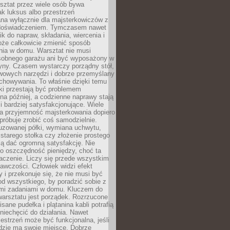
ztat przez wiele osób bywa
ak luksus albo przestrzeń
na wyłącznie dla majsterkowiczów z
 doświadczeniem. Tymczasem nawet
ik do napraw, składania, wiercenia i
oże całkowicie zmienić sposób
nia w domu. Warsztat nie musi
obnego garażu ani być wyposażony w
yny. Czasem wystarczy porządny stół,
awowych narzędzi i dobrze przemyślany
chowywania. To właśnie dzięki temu
ki przestają być problemem
a później, a codzienne naprawy stają
 i bardziej satysfakcjonujące. Wiele
a przyjemność majsterkowania dopiero
próbuje zrobić coś samodzielnie.
uzowanej półki, wymiana uchwytu,
starego stołka czy złożenie prostego
fią dać ogromną satysfakcję. Nie
 o oszczędność pieniędzy, choć ta
aczenie. Liczy się przede wszystkim
awczości. Człowiek widzi efekt
y i przekonuje się, że nie musi być
d wszystkiego, by poradzić sobie z
i zadaniami w domu. Kluczem do
arsztatu jest porządek. Rozrzucone
isane pudełka i plątanina kabli potrafią
niechęcić do działania. Nawet
zestrzeń może być funkcjonalna, jeśli
dzie ma swoje miejsce. Dobrze