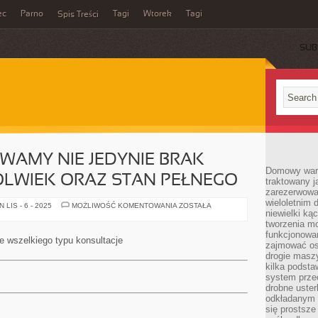
ec
Parno
Tagi
Wtorek
Tagi
Spis Treści
SUB
WAMY NIE JEDYNIE BRAK
Domowy wars
OLWIEK ORAZ STAN PEŁNEGO
traktowany j
zarezerwowa
wieloletnim
ZDROWIEM
LIS - 6 - 2025
MOŻLIWOŚĆ KOMENTOWANIA
ZOSTAŁA
niewielki kąc
NAZYWAMY
NIE
tworzenia m
JEDYNIE
funkcjonowa
BRAK
e wszelkiego typu konsultacje
CHOROBY,
zajmować os
JAKKOLWIEK
drogie masz
ORAZ
kilka podst
STAN
PEŁNEGO
system prze
drobne uster
odkładanym n
się prostsze