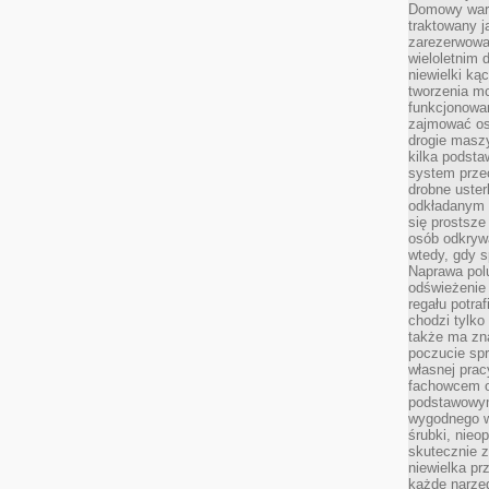
Domowy wars
traktowany j
zarezerwowa
wieloletnim
niewielki kąc
tworzenia m
funkcjonowa
zajmować os
drogie masz
kilka podst
system prze
drobne uster
odkładanym n
się prostsze
osób odkryw
wtedy, gdy s
Naprawa pol
odświeżenie 
regału potra
chodzi tylko
także ma zn
poczucie spr
własnej prac
fachowcem o
podstawowym
wygodnego w
śrubki, nieop
skutecznie z
niewielka pr
każde narzę