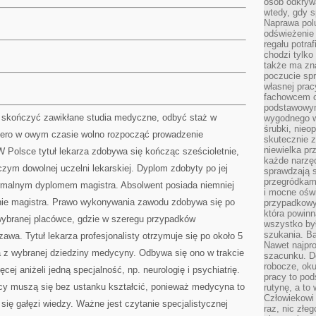
osób odkryw
wtedy, gdy s
Naprawa pol
odświeżenie 
regału potra
chodzi tylko
także ma zn
poczucie spr
własnej prac
fachowcem o
podstawowym
skończyć zawikłane studia medyczne, odbyć staż w
wygodnego w
śrubki, nieop
opiero w owym czasie wolno rozpocząć prowadzenie
skutecznie z
niewielka pr
 W Polsce tytuł lekarza zdobywa się kończąc sześcioletnie,
każde narzę
iczym dowolnej uczelni lekarskiej. Dyplom zdobyty po jej
sprawdzają s
przegródkami
rmalnym dyplomem magistra. Absolwent posiada niemniej
i mocne oświ
 nie magistra. Prawo wykonywania zawodu zdobywa się po
przypadkowy
która powin
wybranej placówce, gdzie w szeregu przypadków
wszystko był
szukania. B
awa. Tytuł lekarza profesjonalisty otrzymuje się po około 5
Nawet najpr
a z wybranej dziedziny medycyny. Odbywa się ono w trakcie
szacunku. D
robocze, oku
ej aniżeli jedną specjalność, np. neurologię i psychiatrię.
pracy to po
wcy muszą się bez ustanku kształcić, ponieważ medycyna to
rutynę, a to
Człowiekowi 
 się gałęzi wiedzy. Ważne jest czytanie specjalistycznej
raz, nic złe