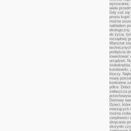
wyrzucania. 
wiele przedm
Gdy coś się 
prostu kupi
można usuną
nakładem pr
ekologiczny.
do życia, t
rozsądniej 
Warsztat sta
technicznych
podejścia do
inwestować w
urządzeń. N
śrubokrętów,
kombinerki, 
kluczy. Najl
miarę potrz
konkretne za
półce. Dobrz
zwłaszcza je
przechowywa
Domowy wars
Dzieci, któr
mierzących i
można zrobi
cierpliwości
skręcanie pr
skrzynki czy
zrobionych d