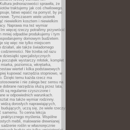
Kultura jednorazowości sprawiła, że
iotów traktujemy jak coś chwilowego.
psuje, łatwo wpaść na pomysł, by po
ć nowe. Tymczasem wiele usterek
ć niewielkim kosztem i niewielkim
acy. Naprawa ma też wymiar
 Im więcej rzeczy potrafimy przywrócić
ym mniej odpadów produkujemy i tym
gospodarujemy domowym budżetem.
je się więc nie tylko miejscem
 działań, ale także świadomego
 codzienności. Nie trzeba od razu
 dziesiątki specjalistycznych
a początek wystarczy młotek, komplet
 miarka, poziomica, wkrętarka,
zestaw wierteł i kilka podstawowych
epiej kupować narzędzia stopniowo, w
eb. Dzięki temu każda rzecz ma
stosowanie i nie zalega bez sensu na
e dobrane narzędzia służą przez lata,
śli są regularnie czyszczone i
ne w odpowiednich warunkach.
ztat ma także wymiar rodzinny.
e widzą dorosłych naprawiających,
 budujących, uczą się, że wiele rzeczy
ć samemu. To cenna lekcja
 i praktycznego myślenia. Wspólne
ostych mebli, malowanie drewnianej
 sadzenie roślin w własnoręcznie
onicach buduje nie tylko umiejętności,