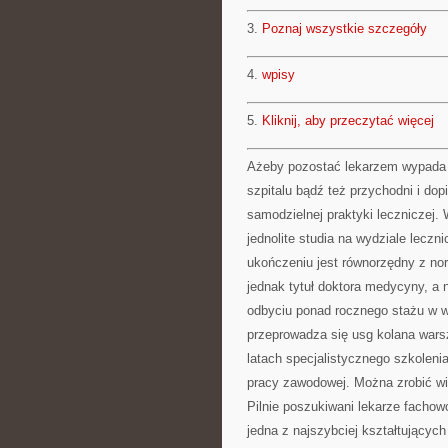
3.
Poznaj wszystkie szczegóły
4.
wpisy
5.
Kliknij, aby przeczytać więcej
Ażeby pozostać lekarzem wypada 
szpitalu bądź też przychodni i d
samodzielnej praktyki leczniczej.
jednolite studia na wydziale leczn
ukończeniu jest równorzędny z no
jednak tytuł doktora medycyny, a
odbyciu ponad rocznego stażu w 
przeprowadza się usg kolana warsz
latach specjalistycznego szkoleni
pracy zawodowej. Można zrobić więc
Pilnie poszukiwani lekarze facho
jedna z najszybciej kształtujących