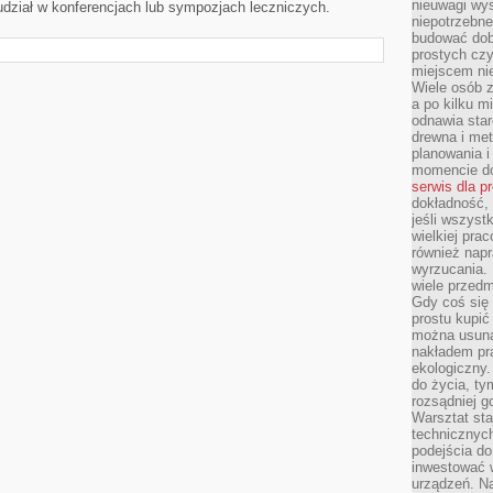
nieuwagi wys
dział w konferencjach lub sympozjach leczniczych.
niepotrzebne
budować dob
prostych czy
miejscem nie
Wiele osób z
a po kilku m
odnawia star
drewna i met
planowania 
momencie do
serwis dla p
dokładność, 
jeśli wszyst
wielkiej pra
również napr
wyrzucania. 
wiele przedm
Gdy coś się 
prostu kupi
można usuną
nakładem pr
ekologiczny.
do życia, t
rozsądniej 
Warsztat sta
technicznych
podejścia do
inwestować w
urządzeń. N