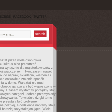
SCRIBE
FACEBOOK
TWITTER
ztat przez wiele osób bywa
ak luksus albo przestrzeń
na wyłącznie dla majsterkowiczów z
 doświadczeniem. Tymczasem nawet
ik do napraw, składania, wiercenia i
oże całkowicie zmienić sposób
nia w domu. Warsztat nie musi
obnego garażu ani być wyposażony w
yny. Czasem wystarczy porządny stół,
awowych narzędzi i dobrze przemyślany
chowywania. To właśnie dzięki temu
ki przestają być problemem
a później, a codzienne naprawy stają
 i bardziej satysfakcjonujące. Wiele