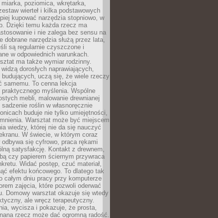
 miarka, poziomica, wkrętarka,
zestaw wierteł i kilka podstawowych
epiej kupować narzędzia stopniowo, w
eb. Dzięki temu każda rzecz ma
stosowanie i nie zalega bez sensu na
e dobrane narzędzia służą przez lata,
śli są regularnie czyszczone i
ne w odpowiednich warunkach.
ztat ma także wymiar rodzinny.
e widzą dorosłych naprawiających,
 budujących, uczą się, że wiele rzeczy
ć samemu. To cenna lekcja
 i praktycznego myślenia. Wspólne
ostych mebli, malowanie drewnianej
 sadzenie roślin w własnoręcznie
onicach buduje nie tylko umiejętności,
omnienia. Warsztat może być miejscem
a wiedzy, której nie da się nauczyć
ekranu. W świecie, w którym coraz
 odbywa się cyfrowo, praca rękami
lną satysfakcję. Kontakt z drewnem,
rbą czy papierem ściernym przywraca
kretu. Widać postęp, czuć materiał,
ąć efektu końcowego. To dlatego tak
o całym dniu pracy przy komputerze
rem zajęcia, które pozwoli oderwać
nu. Domowy warsztat okazuje się wtedy
aktyczny, ale wręcz terapeutyczny.
ia, wycisza i pokazuje, że prosta,
nana rzecz może dać ogromną radość.