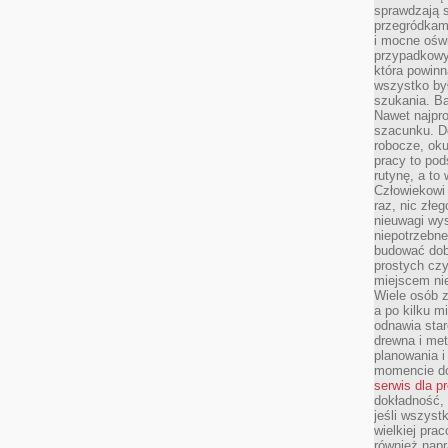
sprawdzają s
przegródkami
i mocne oświ
przypadkowy
która powin
wszystko był
szukania. B
Nawet najpr
szacunku. D
robocze, oku
pracy to po
rutynę, a to
Człowiekowi 
raz, nic złe
nieuwagi wys
niepotrzebne
budować dob
prostych czy
miejscem nie
Wiele osób z
a po kilku m
odnawia star
drewna i met
planowania 
momencie do
serwis dla p
dokładność, 
jeśli wszyst
wielkiej pra
również napr