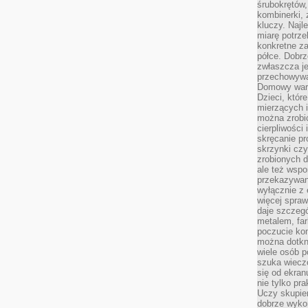
śrubokrętów,
kombinerki, 
kluczy. Najl
miarę potrz
konkretne za
półce. Dobrz
zwłaszcza je
przechowywa
Domowy wars
Dzieci, któr
mierzących i
można zrobi
cierpliwości
skręcanie pr
skrzynki czy
zrobionych d
ale też wsp
przekazywani
wyłącznie z 
więcej spraw
daje szczegó
metalem, fa
poczucie kon
można dotkn
wiele osób p
szuka wieczo
się od ekra
nie tylko pr
Uczy skupien
dobrze wyko