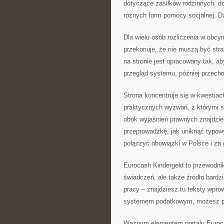
dotyczące zasiłków rodzinnych, d
różnych form pomocy socjalnej. Dzi
Dla wielu osób rozliczenia w obcy
przekonuje, że nie muszą być stra
na stronie jest opracowany tak, ab
przegląd systemu, później przech
Strona koncentruje się w kwestiac
praktycznych wyzwań, z którymi st
obok wyjaśnień prawnych znajdzies
przeprowadzkę, jak uniknąć typow
połączyć obowiązki w Polsce i za 
Eurocash Kindergeld to przewodni
świadczeń, ale także źródło bardz
pracy – znajdziesz tu teksty wpr
systemem podatkowym, możesz po
Ważnym elementem portalu Eurocas