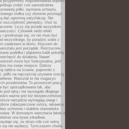
a przyjemność majsterkowania dopiero
próbuje zrobić coś samodzielnie.
uzowanej półki, wymiana uchwytu,
starego stołka czy złożenie prostego
fią dać ogromną satysfakcję. Nie
 o oszczędność pieniędzy, choć ta
aczenie. Liczy się przede wszystkim
awczości. Człowiek widzi efekt
y i przekonuje się, że nie musi być
d wszystkiego, by poradzić sobie z
i zadaniami w domu. Kluczem do
arsztatu jest porządek. Rozrzucone
isane pudełka i plątanina kabli potrafią
niechęcić do działania. Nawet
zestrzeń może być funkcjonalna, jeśli
dzie ma swoje miejsce. Dobrze
ię tablice na ścianie, pojemniki z
, półki na najczęściej używane rzeczy
etlenie. Warsztat to nie magazyn
ch przedmiotów. To przestrzeń pracy,
na być uporządkowana tak, aby
o pod ręką i nie wymagało długiego
ardzo ważne jest też bezpieczeństwo.
ostsze narzędzia wymagają uwagi i
obrze zabezpieczone ostrza, rękawice
lary ochronne i stabilne stanowisko
dstawa. W domowym warsztacie łatwo o
 właśnie ona bywa zdradliwa.
wydaje się, że skoro robi coś setny
go się nie wydarzy. Tymczasem chwila