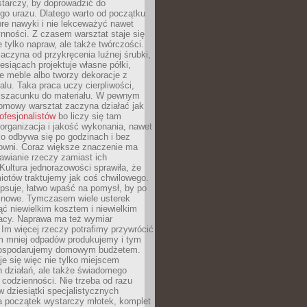
tarczy, by doprowadzić do
go urazu. Dlatego warto od początku
re nawyki i nie lekceważyć nawet
nności. Z czasem warsztat staje się
 tylko napraw, ale także twórczości.
aczyna od przykręcenia luźnej śrubki,
iesiącach projektuje własne półki,
e meble albo tworzy dekoracje z
alu. Taka praca uczy cierpliwości,
i szacunku do materiału. W pewnym
mowy warsztat zaczyna działać jak
rofesjonalistów
bo liczy się tam
organizacja i jakość wykonania, nawet
ko odbywa się po godzinach i bez
cowni. Coraz większe znaczenie ma
awianie rzeczy zamiast ich
Kultura jednorazowości sprawiła, że
iotów traktujemy jak coś chwilowego.
psuje, łatwo wpaść na pomysł, by po
ć nowe. Tymczasem wiele usterek
ć niewielkim kosztem i niewielkim
acy. Naprawa ma też wymiar
 Im więcej rzeczy potrafimy przywrócić
ym mniej odpadów produkujemy i tym
gospodarujemy domowym budżetem.
je się więc nie tylko miejscem
 działań, ale także świadomego
 codzienności. Nie trzeba od razu
 dziesiątki specjalistycznych
a początek wystarczy młotek, komplet