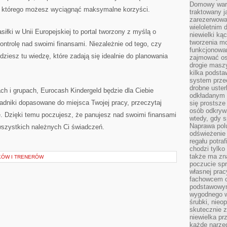
Domowy wars
 z którego możesz wyciągnąć maksymalne korzyści.
traktowany j
zarezerwowa
wieloletnim
siłki w Unii Europejskiej to portal tworzony z myślą o
niewielki kąc
tworzenia m
ontrolę nad swoimi finansami. Niezależnie od tego, czy
funkcjonowa
dziesz tu wiedzę, które zadają się idealnie do planowania
zajmować os
drogie masz
kilka podst
system prze
drobne uster
ch i grupach, Eurocash Kindergeld będzie dla Ciebie
odkładanym n
adniki dopasowane do miejsca Twojej pracy, przeczytaj
się prostsze
osób odkryw
e. Dzięki temu poczujesz, że panujesz nad swoimi finansami
wtedy, gdy s
Naprawa pol
wszystkich należnych Ci świadczeń.
odświeżenie 
regału potra
chodzi tylko
także ma zn
KÓW I TRENERÓW
poczucie spr
własnej prac
fachowcem o
podstawowym
wygodnego w
śrubki, nieop
skutecznie z
niewielka pr
każde narzę