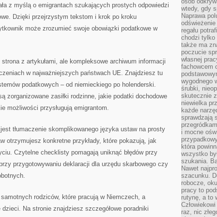
osób odkryw
tała z myślą o emigrantach szukających prostych odpowiedzi
wtedy, gdy s
Naprawa pol
we. Dzięki przejrzystym tekstom i krok po kroku
odświeżenie 
tkownik może zrozumieć swoje obowiązki podatkowe w
regału potra
chodzi tylko
także ma zn
poczucie spr
własnej prac
e strona z artykułami, ale kompleksowe archiwum informacji
fachowcem o
czeniach w najważniejszych państwach UE. Znajdziesz tu
podstawowym
wygodnego w
stemów podatkowych – od niemieckiego po holenderski.
śrubki, nieop
skutecznie z
są zorganizowane zasiłki rodzinne, jakie podatki dochodowe
niewielka pr
ie możliwości przysługują emigrantom.
każde narzę
sprawdzają s
przegródkami
 jest tłumaczenie skomplikowanego języka ustaw na prosty
i mocne oświ
przypadkowy
aw otrzymujesz konkretne przykłady, które pokazują, jak
która powin
ciu. Czytelne checklisty pomagają uniknąć błędów przy
wszystko był
szukania. B
przy przygotowywaniu deklaracji dla urzędu skarbowego czy
Nawet najpr
obotnych.
szacunku. D
robocze, oku
pracy to po
 samotnych rodziców, które pracują w Niemczech, a
rutynę, a to
Człowiekowi 
dzieci. Na stronie znajdziesz szczegółowe poradniki
raz, nic złe