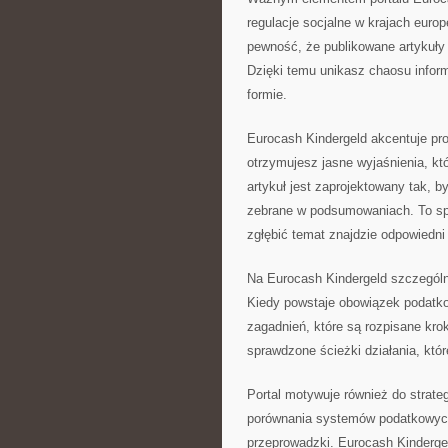
regulacje socjalne w krajach euro
pewność, że publikowane artykuły 
Dzięki temu unikasz chaosu infor
formie.
Eurocash Kindergeld akcentuje pro
otrzymujesz jasne wyjaśnienia, któ
artykuł jest zaprojektowany tak, b
zebrane w podsumowaniach. To spra
zgłębić temat znajdzie odpowiedni 
Na Eurocash Kindergeld szczególn
Kiedy powstaje obowiązek podatko
zagadnień, które są rozpisane kr
sprawdzone ścieżki działania, któ
Portal motywuje również do strate
porównania systemów podatkowych
przeprowadzki. Eurocash Kindergeld