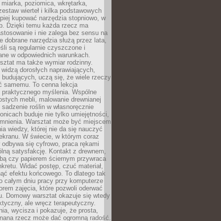
 miarka, poziomica, wkrętarka,
zestaw wierteł i kilka podstawowych
epiej kupować narzędzia stopniowo, w
eb. Dzięki temu każda rzecz ma
stosowanie i nie zalega bez sensu na
e dobrane narzędzia służą przez lata,
śli są regularnie czyszczone i
ne w odpowiednich warunkach.
ztat ma także wymiar rodzinny.
e widzą dorosłych naprawiających,
 budujących, uczą się, że wiele rzeczy
ć samemu. To cenna lekcja
 i praktycznego myślenia. Wspólne
ostych mebli, malowanie drewnianej
 sadzenie roślin w własnoręcznie
onicach buduje nie tylko umiejętności,
omnienia. Warsztat może być miejscem
a wiedzy, której nie da się nauczyć
ekranu. W świecie, w którym coraz
 odbywa się cyfrowo, praca rękami
lną satysfakcję. Kontakt z drewnem,
rbą czy papierem ściernym przywraca
kretu. Widać postęp, czuć materiał,
ąć efektu końcowego. To dlatego tak
o całym dniu pracy przy komputerze
rem zajęcia, które pozwoli oderwać
nu. Domowy warsztat okazuje się wtedy
aktyczny, ale wręcz terapeutyczny.
ia, wycisza i pokazuje, że prosta,
nana rzecz może dać ogromną radość.