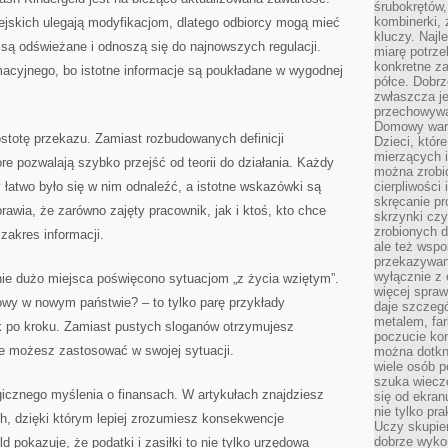
śrubokrętów,
kombinerki, 
pejskich ulegają modyfikacjom, dlatego odbiorcy mogą mieć
kluczy. Najl
są odświeżane i odnoszą się do najnowszych regulacji.
miarę potrz
konkretne za
macyjnego, bo istotne informacje są poukładane w wygodnej
półce. Dobrz
zwłaszcza je
przechowywa
Domowy wars
stotę przekazu. Zamiast rozbudowanych definicji
Dzieci, któr
mierzących i
re pozwalają szybko przejść od teorii do działania. Każdy
można zrobi
y łatwo było się w nim odnaleźć, a istotne wskazówki są
cierpliwości
skręcanie pr
wia, że zarówno zajęty pracownik, jak i ktoś, kto chce
skrzynki czy
zrobionych d
zakres informacji.
ale też wsp
przekazywani
wyłącznie z 
ie dużo miejsca poświęcono sytuacjom „z życia wziętym”.
więcej spraw
wy w nowym państwie? – to tylko parę przykłady
daje szczegó
metalem, fa
ok po kroku. Zamiast pustych sloganów otrzymujesz
poczucie kon
re możesz zastosować w swojej sytuacji.
można dotkn
wiele osób p
szuka wieczo
gicznego myślenia o finansach. W artykułach znajdziesz
się od ekra
nie tylko pr
, dzięki którym lepiej zrozumiesz konsekwencje
Uczy skupien
dobrze wyko
 pokazuje, że podatki i zasiłki to nie tylko urzędowa