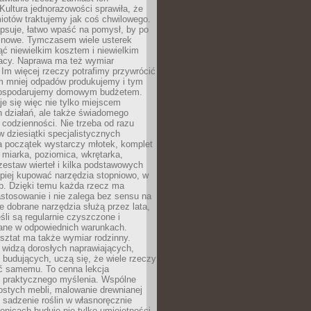
Kultura jednorazowości sprawiła, że
iotów traktujemy jak coś chwilowego.
psuje, łatwo wpaść na pomysł, by po
ć nowe. Tymczasem wiele usterek
ć niewielkim kosztem i niewielkim
acy. Naprawa ma też wymiar
 Im więcej rzeczy potrafimy przywrócić
ym mniej odpadów produkujemy i tym
gospodarujemy domowym budżetem.
je się więc nie tylko miejscem
 działań, ale także świadomego
 codzienności. Nie trzeba od razu
 dziesiątki specjalistycznych
a początek wystarczy młotek, komplet
 miarka, poziomica, wkrętarka,
zestaw wierteł i kilka podstawowych
epiej kupować narzędzia stopniowo, w
eb. Dzięki temu każda rzecz ma
stosowanie i nie zalega bez sensu na
e dobrane narzędzia służą przez lata,
śli są regularnie czyszczone i
ne w odpowiednich warunkach.
ztat ma także wymiar rodzinny.
e widzą dorosłych naprawiających,
 budujących, uczą się, że wiele rzeczy
ć samemu. To cenna lekcja
 i praktycznego myślenia. Wspólne
ostych mebli, malowanie drewnianej
 sadzenie roślin w własnoręcznie
onicach buduje nie tylko umiejętności,