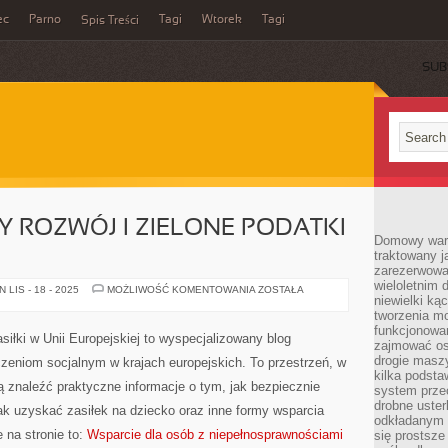
ec
Parno
Tagi
Wtorek
Tagi
Spis Treści
SUB
ROZWÓJ I ZIELONE PODATKI
Domowy wars
traktowany j
zarezerwowa
wieloletnim
ZRÓWNOWAŻONY
LIS - 18 - 2025
MOŻLIWOŚĆ KOMENTOWANIA
ZOSTAŁA
niewielki kąc
ROZWÓJ
I
tworzenia m
ZIELONE
funkcjonowa
PODATKI
siłki w Unii Europejskiej to wyspecjalizowany blog
I
zajmować os
IRLANDIA
drogie masz
eniom socjalnym w krajach europejskich. To przestrzeń, w
kilka podst
 znaleźć praktyczne informacje o tym, jak bezpiecznie
system prze
drobne uster
ak uzyskać zasiłek na dziecko oraz inne formy wsparcia
odkładanym n
 na stronie to:
Wsparcie dla osób z niepełnosprawnościami
się prostsze