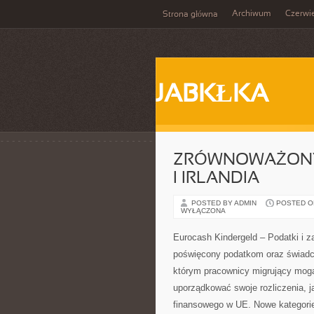
Archiwum
Czerwi
Strona główna
JABKŁKA
ZRÓWNOWAŻONY 
I IRLANDIA
POSTED BY ADMIN
POSTED ON 
WYŁĄCZONA
Eurocash Kindergeld – Podatki i za
poświęcony podatkom oraz świadcz
którym pracownicy migrujący mogą
uporządkować swoje rozliczenia, j
finansowego w UE. Nowe kategorie