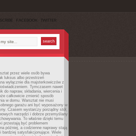
SCRIBE
FACEBOOK
TWITTER
ztat przez wiele osób bywa
ak luksus albo przestrzeń
na wyłącznie dla majsterkowiczów z
 doświadczeniem. Tymczasem nawet
ik do napraw, składania, wiercenia i
oże całkowicie zmienić sposób
nia w domu. Warsztat nie musi
obnego garażu ani być wyposażony w
yny. Czasem wystarczy porządny stół,
awowych narzędzi i dobrze przemyślany
chowywania. To właśnie dzięki temu
ki przestają być problemem
a później, a codzienne naprawy stają
 i bardziej satysfakcjonujące. Wiele