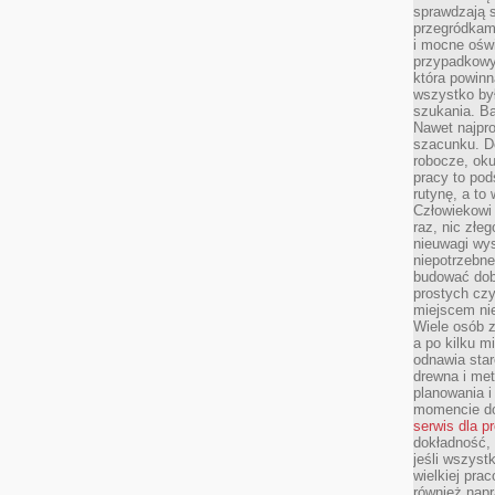
sprawdzają s
przegródkami
i mocne oświ
przypadkowy
która powin
wszystko był
szukania. B
Nawet najpr
szacunku. D
robocze, oku
pracy to po
rutynę, a to
Człowiekowi 
raz, nic złe
nieuwagi wys
niepotrzebne
budować dob
prostych czy
miejscem nie
Wiele osób z
a po kilku m
odnawia star
drewna i met
planowania 
momencie do
serwis dla p
dokładność, 
jeśli wszyst
wielkiej pra
również napr