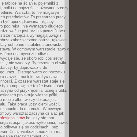
ię tablice na ścianie, pojemniki z
, półki na najczęściej używane rzeczy
etlenie. Warsztat to nie magazyn
ch przedmiotów. To przestrzeń pracy,
na być uporządkowana tak, aby
o pod ręką i nie wymagało długiego
ardzo ważne jest też bezpieczeństwo.
ostsze narzędzia wymagają uwagi i
obrze zabezpieczone ostrza, rękawice
lary ochronne i stabilne stanowisko
dstawa. W domowym warsztacie łatwo o
 właśnie ona bywa zdradliwa.
wydaje się, że skoro robi coś setny
go się nie wydarzy. Tymczasem chwila
tarczy, by doprowadzić do
go urazu. Dlatego warto od początku
re nawyki i nie lekceważyć nawet
nności. Z czasem warsztat staje się
 tylko napraw, ale także twórczości.
aczyna od przykręcenia luźnej śrubki,
iesiącach projektuje własne półki,
e meble albo tworzy dekoracje z
alu. Taka praca uczy cierpliwości,
i szacunku do materiału. W pewnym
mowy warsztat zaczyna działać jak
rofesjonalistów
bo liczy się tam
organizacja i jakość wykonania, nawet
ko odbywa się po godzinach i bez
cowni. Coraz większe znaczenie ma
awianie rzeczy zamiast ich