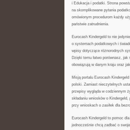
i Edukacja i podatki. Strona pows
na skomplikowane pytania podatko
omówionym procedurom każdy uży
państwie zatrudnienia.
Eurocash Kindergeld to nie jedyni
o systemach podatkowych i świad
wpisy dotyczące różnorodnych sy
Dzięki temu łatwo porównasz, jak 
obowiązują w danym kraju oraz jak
Misją portalu Eurocash Kindergeld
polski. Zamiast nieczytelnych ust
przepisy wygląda w codziennym ży
składaniu wniosków o Kindergeld, 
przy wnioskach o zasiłek dla bezr
Eurocash Kindergeld to pomoc dla
jednocześnie chcą zadbać o swoje 