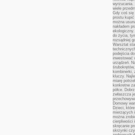
wyrzucania. 
wiele przedm
Gdy coś się 
prostu kupi
można usuną
nakładem pr
ekologiczny.
do życia, t
rozsądniej 
Warsztat sta
technicznych
podejścia do
inwestować w
urządzeń. N
śrubokrętów,
kombinerki, 
kluczy. Najl
miarę potrz
konkretne za
półce. Dobrz
zwłaszcza je
przechowywa
Domowy wars
Dzieci, któr
mierzących i
można zrobi
cierpliwości
skręcanie pr
skrzynki czy
zrobionych d