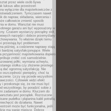
ztat przez wiele osób bywa
ak luksus albo przestrzeń
na wyłącznie dla majsterkowiczów z
 doświadczeniem. Tymczasem nawet
ik do napraw, składania, wiercenia i
oże całkowicie zmienić sposób
nia w domu. Warsztat nie musi
obnego garażu ani być wyposażony w
yny. Czasem wystarczy porządny stół,
awowych narzędzi i dobrze przemyślany
chowywania. To właśnie dzięki temu
ki przestają być problemem
a później, a codzienne naprawy stają
 i bardziej satysfakcjonujące. Wiele
a przyjemność majsterkowania dopiero
próbuje zrobić coś samodzielnie.
uzowanej półki, wymiana uchwytu,
starego stołka czy złożenie prostego
fią dać ogromną satysfakcję. Nie
 o oszczędność pieniędzy, choć ta
aczenie. Liczy się przede wszystkim
awczości. Człowiek widzi efekt
y i przekonuje się, że nie musi być
d wszystkiego, by poradzić sobie z
i zadaniami w domu. Kluczem do
arsztatu jest porządek. Rozrzucone
isane pudełka i plątanina kabli potrafią
niechęcić do działania. Nawet
zestrzeń może być funkcjonalna, jeśli
dzie ma swoje miejsce. Dobrze