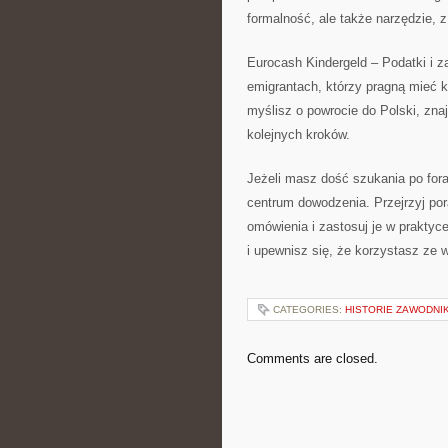
formalność, ale także narzędzie,
Eurocash Kindergeld – Podatki i za
emigrantach, którzy pragną mieć k
myślisz o powrocie do Polski, znaj
kolejnych kroków.
Jeżeli masz dość szukania po fora
centrum dowodzenia. Przejrzyj por
omówienia i zastosuj je w praktyc
i upewnisz się, że korzystasz ze 
CATEGORIES:
HISTORIE ZAWODNI
Comments are closed.