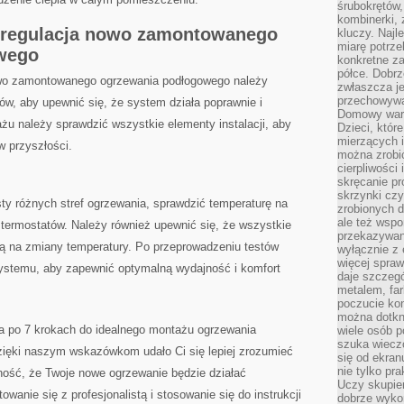
śrubokrętów,
kombinerki, 
 i regulacja nowo zamontowanego
kluczy. Najl
miarę potrz
wego
konkretne za
półce. Dobrz
nowo zamontowanego ogrzewania podłogowego należy
zwłaszcza je
przechowywa
ów, aby upewnić się, że system⁣ działa ⁣poprawnie i
Domowy wars
żu należy sprawdzić wszystkie elementy instalacji, aby
Dzieci, któr
mierzących i
 przyszłości.
można zrobi
cierpliwości
skręcanie pr
skrzynki czy
y ‌różnych ‌stref ogrzewania, sprawdzić temperaturę na
zrobionych d
ale też wsp
ę termostatów. Należy również upewnić się, że wszystkie
przekazywani
gują na zmiany temperatury. Po przeprowadzeniu testów
wyłącznie z 
więcej spraw
ystemu, aby zapewnić optymalną wydajność​ i ‍komfort
daje szczegó
metalem, fa
poczucie kon
można dotkn
ka po 7 krokach do idealnego montażu ogrzewania
wiele osób p
szuka wieczo
ięki naszym⁣ wskazówkom udało Ci ⁤się lepiej zrozumieć
się od ekra
nie tylko pr
wność, że Twoje nowe ogrzewanie będzie działać
Uczy skupien
towanie się z profesjonalistą i ‍stosowanie się do instrukcji
dobrze wyko