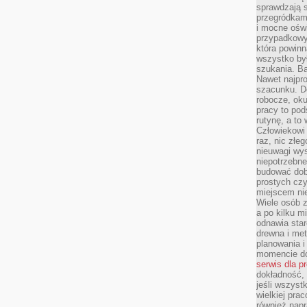
sprawdzają s
przegródkami
i mocne oświ
przypadkowy
która powin
wszystko był
szukania. B
Nawet najpr
szacunku. D
robocze, oku
pracy to po
rutynę, a to
Człowiekowi 
raz, nic złe
nieuwagi wys
niepotrzebne
budować dob
prostych czy
miejscem nie
Wiele osób z
a po kilku m
odnawia star
drewna i met
planowania 
momencie do
serwis dla p
dokładność, 
jeśli wszyst
wielkiej pra
również napr