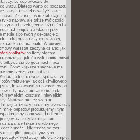
tarczy, by doprowadzić do
go urazu. Dlatego warto od początku
re nawyki i nie lekceważyć nawet
nności. Z czasem warsztat staje się
 tylko napraw, ale także twórczości.
aczyna od przykręcenia luźnej śrubki,
iesiącach projektuje własne półki,
e meble albo tworzy dekoracje z
alu. Taka praca uczy cierpliwości,
i szacunku do materiału. W pewnym
mowy warsztat zaczyna działać jak
rofesjonalistów
bo liczy się tam
organizacja i jakość wykonania, nawet
ko odbywa się po godzinach i bez
cowni. Coraz większe znaczenie ma
awianie rzeczy zamiast ich
Kultura jednorazowości sprawiła, że
iotów traktujemy jak coś chwilowego.
psuje, łatwo wpaść na pomysł, by po
ć nowe. Tymczasem wiele usterek
ć niewielkim kosztem i niewielkim
acy. Naprawa ma też wymiar
 Im więcej rzeczy potrafimy przywrócić
ym mniej odpadów produkujemy i tym
gospodarujemy domowym budżetem.
je się więc nie tylko miejscem
 działań, ale także świadomego
 codzienności. Nie trzeba od razu
 dziesiątki specjalistycznych
a początek wystarczy młotek, komplet