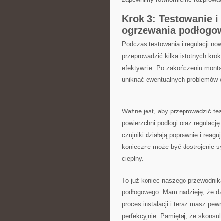
Krok 3:⁣ Testowanie​
ogrzewania podłogo
Podczas testowania i regulacji 
przeprowadzić kilka istotnych krok
efektywnie.‌ Po zakończeniu monta
uniknąć ewentualnych problemów w
Ważne jest, aby przeprowadzić test
powierzchni podłogi oraz regulacj
czujniki działają poprawnie i rea
konieczne może być dostrojenie⁣ s
cieplny.
To już koniec naszego‌ przewodni
podłogowego. Mam nadzieję, że dz
proces instalacji i teraz masz pe
‌perfekcyjnie. Pamiętaj, że⁤ skonsul