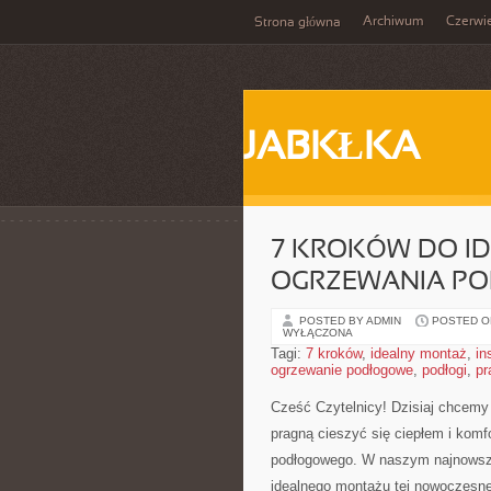
Archiwum
Czerwi
Strona główna
JABKŁKA
7 KROKÓW DO I
OGRZEWANIA P
POSTED BY ADMIN
POSTED ON
WYŁĄCZONA
Tagi:
7 kroków
,
idealny montaż
,
in
ogrzewanie podłogowe
,
podłogi
,
pr
Cześć Czytelnicy! Dzisiaj chcemy 
pragną cieszyć się ciepłem i kom
podłogowego. W naszym najnowsz
idealnego montażu tej ​nowoczesnej