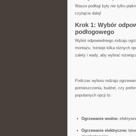
Wasze podłogi były nie tylko piękn
czytajcie‍ dalej!
Krok 1: Wybór odpow
podłogowego
Wybór odpowiedniego rodzaju ogrz
montażu. Istnieje kilka różnych opc
zalety​ i wady, aby wybrać ​rozwią
Podczas wyboru rodzaju ogrzewani
pomieszczenia, budżet, czy prefer
popularnych opcji to:
Ogrzewanie wodne:
efektywne
Ogrzewanie elektryczne:
łatw