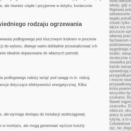
osób odkryw
wtedy, gdy s
e, ale również ciepłe i przyjemne w dotyku, koniecznie
Naprawa pol
odświeżenie 
regału potra
chodzi tylko
iedniego rodzaju ⁢ogrzewania
także ma zn
poczucie spr
własnej prac
ewania podłogowego⁤ jest kluczowym ​krokiem w procesie
fachowcem o
podstawowym
ji do ⁢wyboru,‌ dlatego warto ​dokładnie przeanalizować ich
wygodnego w
zanie idealnie dopasowane do własnych potrzeb.
śrubki, nieop
skutecznie z
niewielka pr
każde narzę
sprawdzają s
przegródkami
a podłogowego należy wziąć pod uwagę m.in. rodzaj
i mocne oświ
przypadkowy
encje dotyczące efektywności energetycznej. Kilka
która powin
wszystko był
szukania. B
Nawet najpr
szacunku. D
robocze, oku
, ale wymaga dostępu do instalacji wodociągowej;
pracy to po
rutynę, a to
Człowiekowi 
e w‌ montażu, ale mogą generować ‍wyższe koszty
raz, nic złe