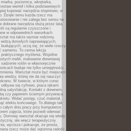
 miarka, poziomica, wkrętarka,
zestaw wierteł i kilka podstawowych
epiej kupować narzędzia stopniowo, w
eb. Dzięki temu każda rzecz ma
stosowanie i nie zalega bez sensu na
e dobrane narzędzia służą przez lata,
śli są regularnie czyszczone i
ne w odpowiednich warunkach.
ztat ma także wymiar rodzinny.
e widzą dorosłych naprawiających,
 budujących, uczą się, że wiele rzeczy
ć samemu. To cenna lekcja
 i praktycznego myślenia. Wspólne
ostych mebli, malowanie drewnianej
 sadzenie roślin w własnoręcznie
onicach buduje nie tylko umiejętności,
omnienia. Warsztat może być miejscem
a wiedzy, której nie da się nauczyć
ekranu. W świecie, w którym coraz
 odbywa się cyfrowo, praca rękami
lną satysfakcję. Kontakt z drewnem,
rbą czy papierem ściernym przywraca
kretu. Widać postęp, czuć materiał,
ąć efektu końcowego. To dlatego tak
o całym dniu pracy przy komputerze
rem zajęcia, które pozwoli oderwać
nu. Domowy warsztat okazuje się wtedy
aktyczny, ale wręcz terapeutyczny.
ia, wycisza i pokazuje, że prosta,
nana rzecz może dać ogromną radość.