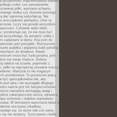
a przyjemność majsterkowania dopiero
próbuje zrobić coś samodzielnie.
uzowanej półki, wymiana uchwytu,
starego stołka czy złożenie prostego
fią dać ogromną satysfakcję. Nie
 o oszczędność pieniędzy, choć ta
aczenie. Liczy się przede wszystkim
awczości. Człowiek widzi efekt
y i przekonuje się, że nie musi być
d wszystkiego, by poradzić sobie z
i zadaniami w domu. Kluczem do
arsztatu jest porządek. Rozrzucone
isane pudełka i plątanina kabli potrafią
niechęcić do działania. Nawet
zestrzeń może być funkcjonalna, jeśli
dzie ma swoje miejsce. Dobrze
ię tablice na ścianie, pojemniki z
, półki na najczęściej używane rzeczy
etlenie. Warsztat to nie magazyn
ch przedmiotów. To przestrzeń pracy,
na być uporządkowana tak, aby
o pod ręką i nie wymagało długiego
ardzo ważne jest też bezpieczeństwo.
ostsze narzędzia wymagają uwagi i
obrze zabezpieczone ostrza, rękawice
lary ochronne i stabilne stanowisko
dstawa. W domowym warsztacie łatwo o
 właśnie ona bywa zdradliwa.
wydaje się, że skoro robi coś setny
go się nie wydarzy. Tymczasem chwila