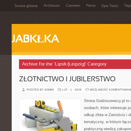
Archiwum
Czerwiec
Parno
Tagi
Strona główna
Spis Treści
JABKŁKA
Archive for the ‘Lipsk (Leipzig)’ Category
ZŁOTNICTWO I JUBILERSTWO
POSTED BY ADMIN
LUT - 1 - 2026
MOŻLIWOŚĆ KOMENTOWAN
Strona Godziszewscy.pl to 
osobach, które interesuje ju
odkup złota w Zamościu i ok
tematyczny, w którym łączą 
praktyczną wiedzą zakupow