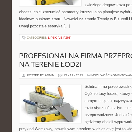
zwięzłego drogowskazu po t
chcesz lepiej zrozumieć parametry kruszcu albo planujesz wybór o
idealnym punktem startu. Nowości na stronie Trendy w Biżuterii i 
uwagi pozostaje estetyka […]
CATEGORIES:
LIPSK (LEIPZIG)
PROFESJONALNA FIRMA PRZE
NA TERENIE ŁODZI
POSTED BY ADMIN
LIS - 19 - 2025
MOŻLIWOŚĆ KOMENTOWAN
Solidna firma przeprowadz
Ogólnie tacy ludzie, którzy
samym miejscu, najzwyczaj
razie styczności z tymi usłu
przeprowadzowe. Jednakże f
będziemy chcieli wyprowadz
przykład Warszawy, prawdziwym strzałem w dziesiątkę jest to wła