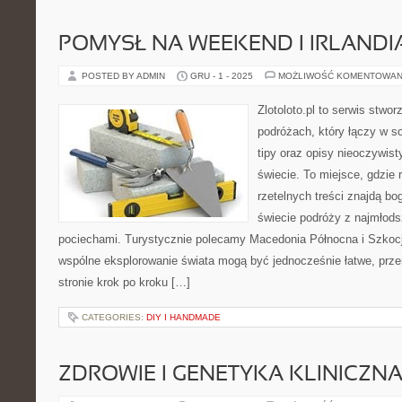
POMYSŁ NA WEEKEND I IRLAND
POSTED BY ADMIN
GRU - 1 - 2025
MOŻLIWOŚĆ KOMENTOWAN
Zlotoloto.pl to serwis stwo
podróżach, który łączy w so
tipy oraz opisy nieoczywist
świecie. To miejsce, gdzie 
rzetelnych treści znajdą bog
świecie podróży z najmłods
pociechami. Turystycznie polecamy Macedonia Północna i Szkocja
wspólne eksplorowanie świata mogą być jednocześnie łatwe, prze
stronie krok po kroku […]
CATEGORIES:
DIY I HANDMADE
ZDROWIE I GENETYKA KLINICZN