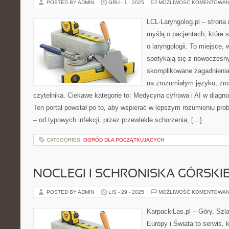
POSTED BY ADMIN
GRU - 1 - 2025
MOŻLIWOŚĆ KOMENTOWAN
LCL-Laryngolog.pl – stron
myślą o pacjentach, które 
o laryngologii. To miejsce,
spotykają się z nowoczesn
skomplikowane zagadnieni
na zrozumiałym języku, zr
czytelnika. Ciekawe kategorie to: Medycyna cyfrowa i AI w diagn
Ten portal powstał po to, aby wspierać w lepszym rozumieniu pro
– od typowych infekcji, przez przewlekłe schorzenia, […]
CATEGORIES:
OGRÓD DLA POCZĄTKUJĄCYCH
NOCLEGI I SCHRONISKA GÓRSKI
POSTED BY ADMIN
LIS - 29 - 2025
MOŻLIWOŚĆ KOMENTOWAN
KarpackiLas.pl – Góry, Szl
Europy i Świata to serwis, 