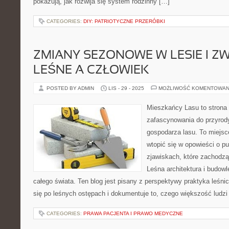
pokazują, jak rozwija się system rodzinny […]
CATEGORIES:
DIY: PATRIOTYCZNE PRZERÓBKI
ZMIANY SEZONOWE W LESIE I Z
LEŚNE A CZŁOWIEK
POSTED BY ADMIN
LIS - 29 - 2025
MOŻLIWOŚĆ KOMENTOWAN
Mieszkańcy Lasu to strona 
zafascynowania do przyrody
gospodarza lasu. To miejs
wtopić się w opowieści o p
zjawiskach, które zachodz
Leśna architektura i budowl
całego świata. Ten blog jest pisany z perspektywy praktyka leśnic
się po leśnych ostępach i dokumentuje to, czego większość ludzi
CATEGORIES:
PRAWA PACJENTA I PRAWO MEDYCZNE