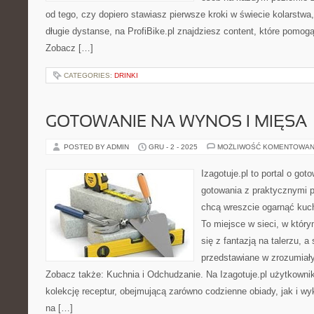
od tego, czy dopiero stawiasz pierwsze kroki w świecie kolarstwa
długie dystanse, na ProfiBike.pl znajdziesz content, które pomog
Zobacz […]
CATEGORIES:
DRINKI
GOTOWANIE NA WYNOS I MIĘSA
POSTED BY ADMIN
GRU - 2 - 2025
MOŻLIWOŚĆ KOMENTOWAN
Izagotuje.pl to portal o got
gotowania z praktycznymi p
chcą wreszcie ogarnąć kuc
To miejsce w sieci, w któ
się z fantazją na talerzu, 
przedstawiane w zrozumiały 
Zobacz także: Kuchnia i Odchudzanie. Na Izagotuje.pl użytkowni
kolekcję receptur, obejmującą zarówno codzienne obiady, jak i wy
na […]