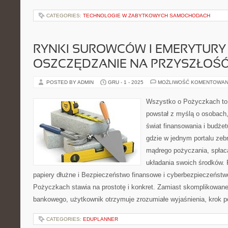
CATEGORIES:
TECHNOLOGIE W ZABYTKOWYCH SAMOCHODACH
RYNKI SUROWCÓW I EMERYTURY 
OSZCZĘDZANIE NA PRZYSZŁOŚ
POSTED BY ADMIN
GRU - 1 - 2025
MOŻLIWOŚĆ KOMENTOWAN
Wszystko o Pożyczkach to s
powstał z myślą o osobach,
świat finansowania i budże
gdzie w jednym portalu zeb
mądrego pożyczania, spłac
układania swoich środków. 
papiery dłużne i Bezpieczeństwo finansowe i cyberbezpieczeństw
Pożyczkach stawia na prostotę i konkret. Zamiast skomplikowan
bankowego, użytkownik otrzymuje zrozumiałe wyjaśnienia, krok p
CATEGORIES:
EDUPLANNER