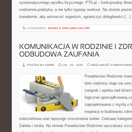
systematycznego wysiłku fizycznego. PT6.pl – funkcjonalny fitnes
codzienna praktyka, a nie tylko typowy workout. Na stronie preze
świadomie, aby wzmocnić organizm, ograniczyć dolegliwości […]
CATEGORIES:
NAUKA O SPALANIU KALORII
KOMUNIKACJA W RODZINIE I ZDR
ODBUDOWA ZAUFANIA
POSTED BY ADMIN
LIS - 29 - 2025
MOŻLIWOŚĆ KOMENTOWAN
Poradnictwo Rodzinne stano
dom rodzinny staje się ser
związek i opieka nad dziećm
logicznie uporządkowaną ca
zaprojektowana z myślą o l
inspiracji w budowaniu zd
rodzicielstwa oraz lepszego zrozumienia siebie. Ciekawe kategori
Żałoba i strata. Na stronie Poradnictwo Rodzinne wyszukasz szcz