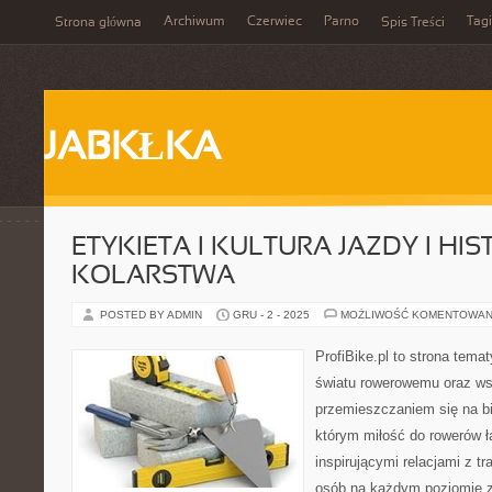
Archiwum
Czerwiec
Parno
Tagi
Strona główna
Spis Treści
JABKŁKA
ETYKIETA I KULTURA JAZDY I HIS
KOLARSTWA
POSTED BY ADMIN
GRU - 2 - 2025
MOŻLIWOŚĆ KOMENTOWAN
ProfiBike.pl to strona tem
światu rowerowemu oraz ws
przemieszczaniem się na bi
którym miłość do rowerów łą
inspirującymi relacjami z t
osób na każdym poziomie z