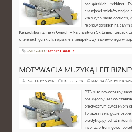
pas górskich i trekkingu. To
entuzjaści szlaków znajdą
krajowych pasm górskich, g
rejonów górskich na całym 
Karpackilas i Zima w Górach – Narciarstwo i Skituring. Karpacki
o terenach górskich, napisane z perspektywy zaprawionego w bo
CATEGORIES:
KWIATY I BUKIETY
MOTYWACJA MUZYKĄ I FIT BIZNES
POSTED BY ADMIN
LIS - 29 - 2025
MOŻLIWOŚĆ KOMENTOWAN
PT6.pl to nowoczesny serwis
poświęcony jest ćwiczenio
praktycznym ćwiczeniom dl
To przestrzeń, gdzie osoba 
praktykujący od lat miłośn
inspiracje treningowe, por