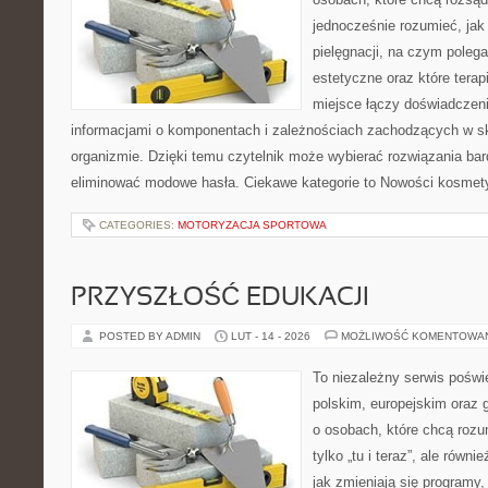
jednocześnie rozumieć, jak 
pielęgnacji, na czym poleg
estetyczne oraz które tera
miejsce łączy doświadczeni
informacjami o komponentach i zależnościach zachodzących w sk
organizmie. Dzięki temu czytelnik może wybierać rozwiązania bar
eliminować modowe hasła. Ciekawe kategorie to Nowości kosmet
CATEGORIES:
MOTORYZACJA SPORTOWA
PRZYSZŁOŚĆ EDUKACJI
POSTED BY ADMIN
LUT - 14 - 2026
MOŻLIWOŚĆ KOMENTOWA
To niezależny serwis poświ
polskim, europejskim oraz 
o osobach, które chcą rozum
tylko „tu i teraz”, ale równ
jak zmieniają się programy,