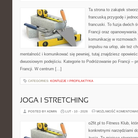
Ta strona to zakątek stworz
francuską przygodę i jednoc
francuski. To fuzja dwóch 
Francji oraz opanowywania j
komunikację w rozmowach z
impulsu na urlop, ale też 
mentalność i komunikować się pewniej, tutaj znajdziesz opowieś
dwuosiowym podejściu. Kategorie to Podróżowanie po Francji – p
Francji. W centrum […]
CATEGORIES:
KONTUZJE I PROFILAKTYKA
JOGA I STRETCHING
POSTED BY ADMIN
LUT - 10 - 2026
MOŻLIWOŚĆ KOMENTOWA
o2fit.pl to Fitness Klub, kt
konkretnymi narzędziami do
życia. To miejsce stworzon