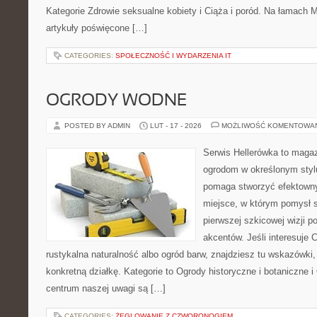
Kategorie Zdrowie seksualne kobiety i Ciąża i poród. Na łamach Me
artykuły poświęcone […]
CATEGORIES:
SPOŁECZNOŚĆ I WYDARZENIA IT
OGRODY WODNE
POSTED BY ADMIN
LUT - 17 - 2026
MOŻLIWOŚĆ KOMENTOWA
Serwis Hellerówka to maga
ogrodom w określonym styl
pomaga stworzyć efektowny
miejsce, w którym pomysł s
pierwszej szkicowej wizji po
akcentów. Jeśli interesuje 
rustykalna naturalność albo ogród barw, znajdziesz tu wskazówki, 
konkretną działkę. Kategorie to Ogrody historyczne i botaniczne
centrum naszej uwagi są […]
CATEGORIES:
ŻEGLOWANIE Z CZWORONOGIEM