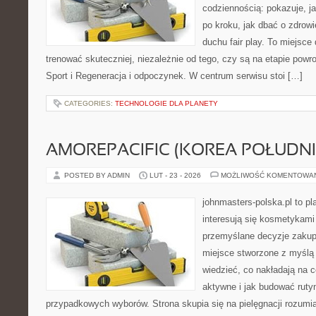
codziennością: pokazuje, 
po kroku, jak dbać o zdrowi
duchu fair play. To miejsce 
trenować skuteczniej, niezależnie od tego, czy są na etapie powr
Sport i Regeneracja i odpoczynek. W centrum serwisu stoi […]
CATEGORIES:
TECHNOLOGIE DLA PLANETY
AMOREPACIFIC (KOREA POŁUDN
POSTED BY ADMIN
LUT - 23 - 2026
MOŻLIWOŚĆ KOMENTOWA
johnmasters-polska.pl to pl
interesują się kosmetykami
przemyślane decyzje zakup
miejsce stworzone z myślą o
wiedzieć, co nakładają na c
aktywne i jak budować ruty
przypadkowych wyborów. Strona skupia się na pielęgnacji rozumi