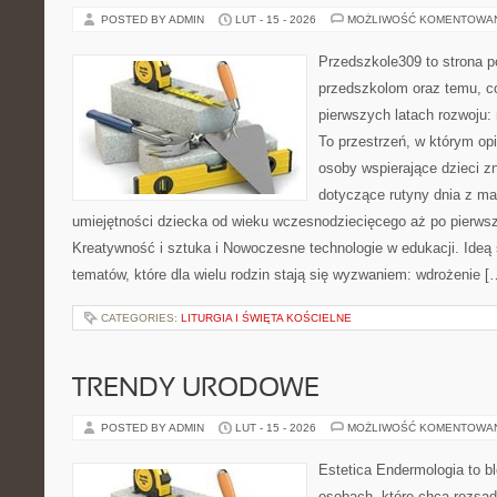
POSTED BY ADMIN
LUT - 15 - 2026
MOŻLIWOŚĆ KOMENTOWA
Przedszkole309 to strona p
przedszkolom oraz temu, c
pierwszych latach rozwoju
To przestrzeń, w którym o
osoby wspierające dzieci z
dotyczące rutyny dnia z ma
umiejętności dziecka od wieku wczesnodziecięcego aż po pierwsz
Kreatywność i sztuka i Nowoczesne technologie w edukacji. Ideą 
tematów, które dla wielu rodzin stają się wyzwaniem: wdrożenie [
CATEGORIES:
LITURGIA I ŚWIĘTA KOŚCIELNE
TRENDY URODOWE
POSTED BY ADMIN
LUT - 15 - 2026
MOŻLIWOŚĆ KOMENTOWA
Estetica Endermologia to b
osobach, które chcą rozsąd