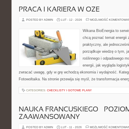
PRACA I KARIERA W OZE
POSTED BY ADMIN
LUT - 12 - 2026
MOŻLIWOŚĆ KOMENTOWA
Wikana BioEnergia to serwi
chcą poznać temat energii
praktyczny, ale jednocześn
porządkuje wiedzę o tym, 
roślinnego i odpadowego mo
energii, jak wygląda logist
zwracać uwagę, gdy w grę wchodzą ekonomia i wydajność. Kategor
Fotowoltaika. Na stronie przewija się myśl, że transformacja ener
CATEGORIES:
CHECKLISTY I GOTOWE PLANY
NAUKA FRANCUSKIEGO – POZIOM
ZAAWANSOWANY
POSTED BY ADMIN
LUT - 11 - 2026
MOŻLIWOŚĆ KOMENTOWA