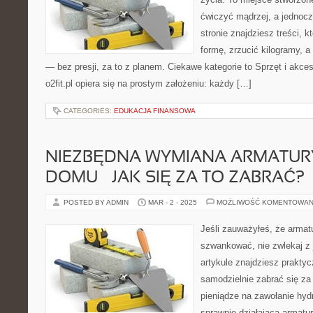
ćwiczyć mądrzej, a jednocz
stronie znajdziesz treści,
formę, zrzucić kilogramy, a
— bez presji, za to z planem. Ciekawe kategorie to Sprzęt i akceso
o2fit.pl opiera się na prostym założeniu: każdy […]
CATEGORIES:
EDUKACJA FINANSOWA
NIEZBĘDNA WYMIANA ARMATUR
DOMU – JAK SIĘ ZA TO ZABRAĆ?
POSTED BY ADMIN
MAR - 2 - 2025
MOŻLIWOŚĆ KOMENTOWAN
Jeśli zauważyłeś, że arma
szwankować, nie zwlekaj z
artykule znajdziesz prakty
samodzielnie zabrać się za
pieniądze na zawołanie hyd
sprawnie działającą armat