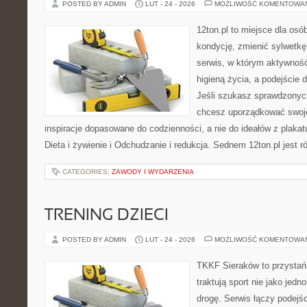
POSTED BY ADMIN
LUT - 24 - 2026
MOŻLIWOŚĆ KOMENTOWA
12ton.pl to miejsce dla os
kondycję, zmienić sylwetkę 
serwis, w którym aktywność
higieną życia, a podejście d
Jeśli szukasz sprawdzonych
chcesz uporządkować swoje 
inspiracje dopasowane do codzienności, a nie do ideałów z plakat
Dieta i żywienie i Odchudzanie i redukcja. Sednem 12ton.pl jest 
CATEGORIES:
ZAWODY I WYDARZENIA
TRENING DZIECI
POSTED BY ADMIN
LUT - 24 - 2026
MOŻLIWOŚĆ KOMENTOWA
TKKF Sieraków to przystań i
traktują sport nie jako jedn
drogę. Serwis łączy podejś