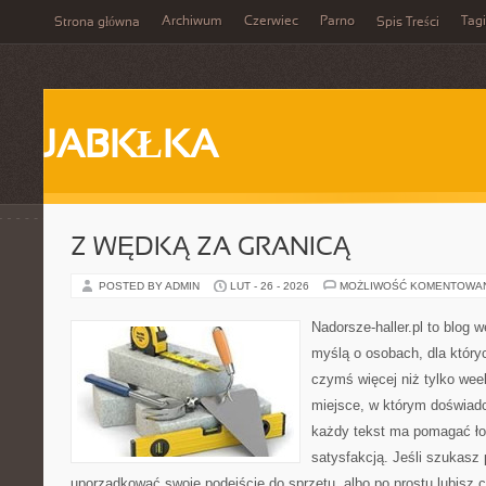
Archiwum
Czerwiec
Parno
Tagi
Strona główna
Spis Treści
JABKŁKA
Z WĘDKĄ ZA GRANICĄ
POSTED BY ADMIN
LUT - 26 - 2026
MOŻLIWOŚĆ KOMENTOWA
Nadorsze-haller.pl to blog w
myślą o osobach, dla który
czymś więcej niż tylko we
miejsce, w którym doświadc
każdy tekst ma pomagać łow
satysfakcją. Jeśli szukasz
uporządkować swoje podejście do sprzętu, albo po prostu lubisz c