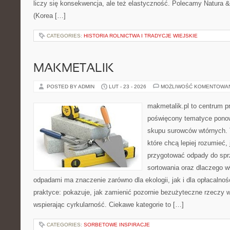
liczy się konsekwencja, ale też elastyczność. Polecamy Natura & 
(Korea […]
CATEGORIES:
HISTORIA ROLNICTWA I TRADYCJE WIEJSKIE
MAKMETALIK
POSTED BY ADMIN
LUT - 23 - 2026
MOŻLIWOŚĆ KOMENTOWA
makmetalik.pl to centrum 
poświęcony tematyce pono
skupu surowców wtórnych. T
które chcą lepiej rozumieć, 
przygotować odpady do sprz
sortowania oraz dlaczego w
odpadami ma znaczenie zarówno dla ekologii, jak i dla opłacalnośc
praktyce: pokazuje, jak zamienić pozornie bezużyteczne rzeczy 
wspierając cyrkularność. Ciekawe kategorie to […]
CATEGORIES:
SORBETOWE INSPIRACJE