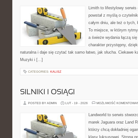
Limith to lifestylowy serwi
powstał z myślą o czytelni
całym dniu, ale też o tych,
To miejsce, w którym rytmy
a świeże wydania łączą się
charakter przystępny, dzię
naturalna i daje się czytać tak samo łatwo, jak słucha. Ciekawe ka
Muzyki i […]
CATEGORIES:
KALISZ
SILNIKI I OSIĄGI
POSTED BY ADMIN
LUT - 19 - 2026
MOŻLIWOŚĆ KOMENTOWA
Landworld to serwis stworz
marek Jaguara oraz Land Ro
którzy chcą dokładniej oga
klasy luksusowej. Strona p