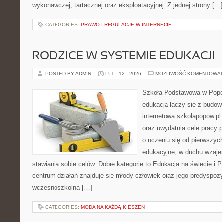
wykonawczej, tartacznej oraz eksploatacyjnej. Z jednej strony […
CATEGORIES:
PRAWO I REGULACJE W INTERNECIE
RODZICE W SYSTEMIE EDUKACJI
POSTED BY ADMIN
LUT - 12 - 2026
MOŻLIWOŚĆ KOMENTOWA
Szkoła Podstawowa w Popow
edukacja łączy się z budo
internetowa szkolapopow.pl
oraz uwydatnia cele pracy p
o uczeniu się od pierwszyc
edukacyjne, w duchu wzaj
stawiania sobie celów. Dobre kategorie to Edukacja na świecie i 
centrum działań znajduje się młody człowiek oraz jego predyspoz
wczesnoszkolna […]
CATEGORIES:
MODA NA KAŻDĄ KIESZEŃ