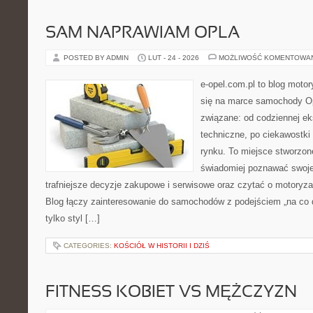
SAM NAPRAWIAM OPLA
POSTED BY ADMIN
LUT - 24 - 2026
MOŻLIWOŚĆ KOMENTOWA
e-opel.com.pl to blog motor
się na marce samochody Op
związane: od codziennej eks
techniczne, po ciekawostki
rynku. To miejsce stworzon
świadomiej poznawać swoj
trafniejsze decyzje zakupowe i serwisowe oraz czytać o motoryza
Blog łączy zainteresowanie do samochodów z podejściem „na co dz
tylko styl […]
CATEGORIES:
KOŚCIÓŁ W HISTORII I DZIŚ
FITNESS KOBIET VS MĘŻCZYZN