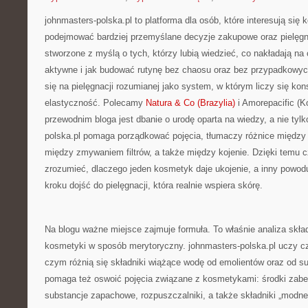
johnmasters-polska.pl to platforma dla osób, które interesują się
podejmować bardziej przemyślane decyzje zakupowe oraz pielęgn
stworzone z myślą o tych, którzy lubią wiedzieć, co nakładają na 
aktywne i jak budować rutynę bez chaosu oraz bez przypadkowyc
się na pielęgnacji rozumianej jako system, w którym liczy się kon
elastyczność. Polecamy
Natura & Co (Brazylia)
i Amorepacific (
przewodnim bloga jest dbanie o urodę oparta na wiedzy, a nie tylk
polska.pl pomaga porządkować pojęcia, tłumaczy różnice między
między zmywaniem filtrów, a także między kojenie. Dzięki temu c
zrozumieć, dlaczego jeden kosmetyk daje ukojenie, a inny powoduj
kroku dojść do pielęgnacji, która realnie wspiera skórę.
Na blogu ważne miejsce zajmuje formuła. To właśnie analiza skł
kosmetyki w sposób merytoryczny. johnmasters-polska.pl uczy czy
czym różnią się składniki wiążące wodę od emolientów oraz od su
pomaga też oswoić pojęcia związane z kosmetykami: środki zabe
substancje zapachowe, rozpuszczalniki, a także składniki „modne”