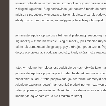
również potrzebuje wzmocnienia, szczególnie gdy jest narażona n
z długimi kąpielami. Blog podpowiada, jak dobierać masła do potr
miejsca szczególnie wymagające, takie jak pięty, oraz jak budowa
elastyczność bez poczucia, że pielęgnacja to kolejny obowiązek.
johnmasters-polska.pl porusza też temat pielęgnacji sezonowej i 
się inaczej w zimie niż w lecie. Blog tłumaczy, jak zmieniać rutyn
także jak upraszczać pielęgnację, gdy skóra jest przeciążona. Po
dotyczące pielęgnacji podczas podróży, kiedy skóra może reagow
Istotnym elementem bloga jest podejście do kosmetyków jako narz
johnmasters-polska.pl pomaga oddzielać hasła reklamowe od rzecz
znaczenie: skład. Strona podpowiada, jak testować kosmetyki be
„ciągłego szukania ideału” i jak oceniać produkt po tym, czy wspier
tylko po pierwszym wrażeniu. Dzięki temu czytelnik uczy się pode
kosmetyki są wsparciem, a nie źródłem frustracji.