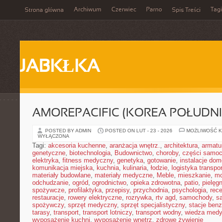
Archiwum
Czerwiec
Parno
Tagi
Strona główna
Spis Treści
JABKŁKA
AMOREPACIFIC (KOREA POŁUDN
POSTED BY ADMIN
POSTED ON LUT - 23 - 2026
MOŻLIWOŚĆ 
WYŁĄCZONA
Tagi:
akcesoria kuchenne
,
aranżacja wnętrz.
,
architektura
,
armatu
genetyczne
,
biotechnologia
,
Budownictwo
,
choroby
,
części samo
elektryka
,
fitness medyczny
,
genetyka
,
gotowanie
,
instalacje do
komunikacja miejska
,
kuchnia
,
kulinaria
,
łodzie
,
logistyka transpo
materiały budowlane
,
materiały medyczne
,
Meble
,
mieszkanie
,
mo
odchudzanie
,
ogród
,
ogrodnictwo
,
opieka zdrowotna
,
patio
,
pielęgn
spożywcze
,
profilaktyka
,
przepisy
,
przychodnia
,
psychologia
,
rece
restauracje
,
rowery elektryczne
,
rozrywka
,
rtv agd
,
samochody
,
s
spożywczy
,
sprzęt medyczny
,
sprzęt specjalistyczny
,
stacje ben
tarasy
,
transport
,
transport lotniczy
,
transport wodny
,
wiedza med
wyposażenie kuchni
,
wyposażenie wnętrz
,
zdrowe żywienie