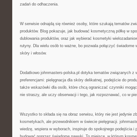
zadań do odhaczenia.
W serwisie odnajdą się również osoby, które szukają tematów zwi
produktów. Blog pokazuje, jak budować kosmetyczną półkę w spos
dublowania produktów, oraz jak wybierać kosmetyki wielozadaniow
rutyny. Dla wielu osób to ważne, bo pozwala połączyć świadome 
skóry i włosów.
Dodatkowo johnmasters-polska.pl dotyka tematów związanych z w
preferencjami: pielęgnacja dla skóry delikatnej, podejście do prod
także wskazówki dla osób, które chcą ograniczać czynniki mogąc
nie straszy, ale uczy obserwacji i tego, jak rozpoznawać, co w pie
Wszystko to składa się na obraz serwisu, który nie jest jedynie z
kosmetykach, ale przewodnikiem w świecie pielęgnacji. johnmaste
wiedzę, wspiera w wyborach, inspiruje do spokojnego podejścia i
budować poprzez świadome nawyki. To miejsce, w którym kosmet