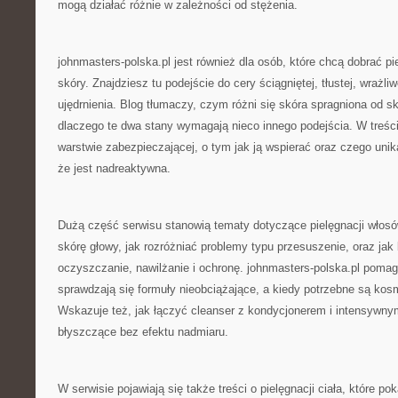
mogą działać różnie w zależności od stężenia.
johnmasters-polska.pl jest również dla osób, które chcą dobrać pi
skóry. Znajdziesz tu podejście do cery ściągniętej, tłustej, wrażli
ujędrnienia. Blog tłumaczy, czym różni się skóra spragniona od skó
dlaczego te dwa stany wymagają nieco innego podejścia. W treści
warstwie zabezpieczającej, o tym jak ją wspierać oraz czego unik
że jest nadreaktywna.
Dużą część serwisu stanowią tematy dotyczące pielęgnacji włosów
skórę głowy, jak rozróżniać problemy typu przesuszenie, oraz ja
oczyszczanie, nawilżanie i ochronę. johnmasters-polska.pl pomag
sprawdzają się formuły nieobciążające, a kiedy potrzebne są kosm
Wskazuje też, jak łączyć cleanser z kondycjonerem i intensywny
błyszczące bez efektu nadmiaru.
W serwisie pojawiają się także treści o pielęgnacji ciała, które po