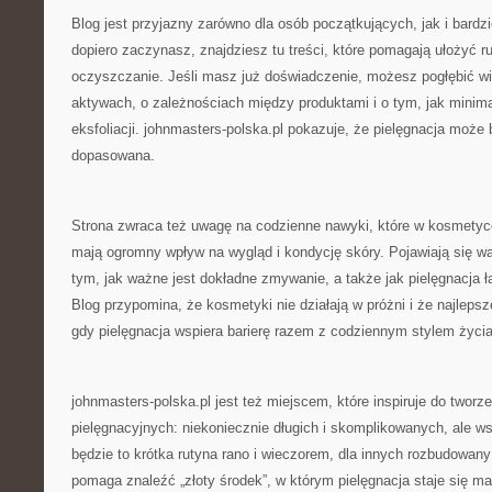
Blog jest przyjazny zarówno dla osób początkujących, jak i bard
dopiero zaczynasz, znajdziesz tu treści, które pomagają ułożyć r
oczyszczanie. Jeśli masz już doświadczenie, możesz pogłębić wi
aktywach, o zależnościach między produktami i o tym, jak minim
eksfoliacji. johnmasters-polska.pl pokazuje, że pielęgnacja może 
dopasowana.
Strona zwraca też uwagę na codzienne nawyki, które w kosmetyc
mają ogromny wpływ na wygląd i kondycję skóry. Pojawiają się wąt
tym, jak ważne jest dokładne zmywanie, a także jak pielęgnacja 
Blog przypomina, że kosmetyki nie działają w próżni i że najlepsz
gdy pielęgnacja wspiera barierę razem z codziennym stylem życia
johnmasters-polska.pl jest też miejscem, które inspiruje do tworz
pielęgnacyjnych: niekoniecznie długich i skomplikowanych, ale ws
będzie to krótka rutyna rano i wieczorem, dla innych rozbudowan
pomaga znaleźć „złoty środek”, w którym pielęgnacja staje się małą