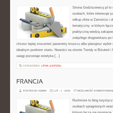
Strona Godziszewscy.pl to 
osobach, które interesuje ju
odkup złota w Zamościu i ok
tematyczny, w którym łączą 
praktyczną wiedzą zakupow
zwięzłego drogowskazu po t
chcesz lepiej zrozumieć parametry kruszcu albo planujesz wybór o
idealnym punktem startu. Nowości na stronie Trendy w Biżuterii i 
uwagi pozostaje estetyka […]
CATEGORIES:
LIPSK (LEIPZIG)
FRANCJA
POSTED BY ADMIN
LUT - 1 - 2026
MOŻLIWOŚĆ KOMENTOWAN
Rushmore to blog turystycz
osobach spragnionych wraże
którym łączą się inspiracje