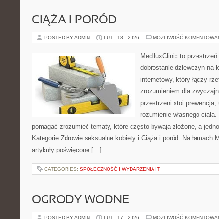
CIĄŻA I PORÓD
POSTED BY ADMIN
LUT - 18 - 2026
MOŻLIWOŚĆ KOMENTOWA
MediluxClinic to przestrzeń
dobrostanie dziewczyn na k
internetowy, który łączy rz
zrozumieniem dla zwyczajn
przestrzeni stoi prewencja
rozumienie własnego ciała.
pomagać zrozumieć tematy, które często bywają złożone, a jedno
Kategorie Zdrowie seksualne kobiety i Ciąża i poród. Na łamach Me
artykuły poświęcone […]
CATEGORIES:
SPOŁECZNOŚĆ I WYDARZENIA IT
OGRODY WODNE
POSTED BY ADMIN
LUT - 17 - 2026
MOŻLIWOŚĆ KOMENTOWA