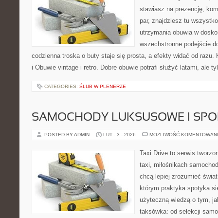
stawiasz na prezencję, komf
par, znajdziesz tu wszystko
utrzymania obuwia w dosko
wszechstronne podejście do
codzienna troska o buty staje się prosta, a efekty widać od razu. 
i Obuwie vintage i retro. Dobre obuwie potrafi służyć latami, ale ty
CATEGORIES:
ŚLUB W PLENERZE
SAMOCHODY LUKSUSOWE I SP
POSTED BY ADMIN
LUT - 3 - 2026
MOŻLIWOŚĆ KOMENTOWAN
Taxi Drive to serwis tworz
taxi, miłośnikach samochod
chcą lepiej zrozumieć świa
którym praktyka spotyka si
użyteczną wiedzą o tym, j
taksówka: od selekcji samo