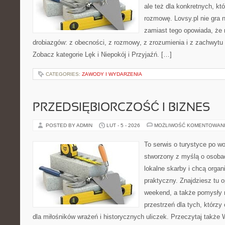
ale też dla konkretnych, k
rozmowę. Lovsy.pl nie gra 
zamiast tego opowiada, że r
drobiazgów: z obecności, z rozmowy, z zrozumienia i z zachwytu 
Zobacz kategorie Lęk i Niepokój i Przyjaźń. […]
CATEGORIES:
ZAWODY I WYDARZENIA
PRZEDSIĘBIORCZOŚĆ I BIZNES
POSTED BY ADMIN
LUT - 5 - 2026
MOŻLIWOŚĆ KOMENTOWAN
To serwis o turystyce po w
stworzony z myślą o osobac
lokalne skarby i chcą orga
praktyczny. Znajdziesz tu op
weekend, a także pomysły n
przestrzeń dla tych, którzy
dla miłośników wrażeń i historycznych uliczek. Przeczytaj także W