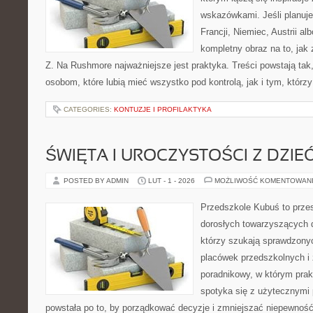
wskazówkami. Jeśli planuje
Francji, Niemiec, Austrii al
kompletny obraz na to, jak
Z. Na Rushmore najważniejsze jest praktyka. Treści powstają ta
osobom, które lubią mieć wszystko pod kontrolą, jak i tym, którz
CATEGORIES:
KONTUZJE I PROFILAKTYKA
ŚWIĘTA I UROCZYSTOŚCI Z DZIE
POSTED BY ADMIN
LUT - 1 - 2026
MOŻLIWOŚĆ KOMENTOWAN
Przedszkole Kubuś to prze
dorosłych towarzyszących 
którzy szukają sprawdzonyc
placówek przedszkolnych i 
poradnikowy, w którym prak
spotyka się z użytecznymi
powstała po to, by porządkować decyzje i zmniejszać niepewno