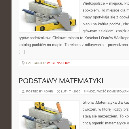
Wielkopolsce – miejscu, któ
spokojem. To miejsce dla 
mapy spotykają się z opowi
planu na krótką podróż, ch
głównym szlakiem, znajdzie
typów podróżników. Ciekawe miasta to Kościan i Ostrów Wielkopol
katalog punktów na mapie. To relacja z odkrywania – prowadzona 
[…]
CATEGORIES:
WEGE NA ULICY
PODSTAWY MATEMATYKI
POSTED BY ADMIN
LUT - 7 - 2026
MOŻLIWOŚĆ KOMENTOWAN
Strona „Matematyka dla każ
ćwiczeń, w której liczby pr
stają się narzędziem. To k
chcą ogarnić matematykę od