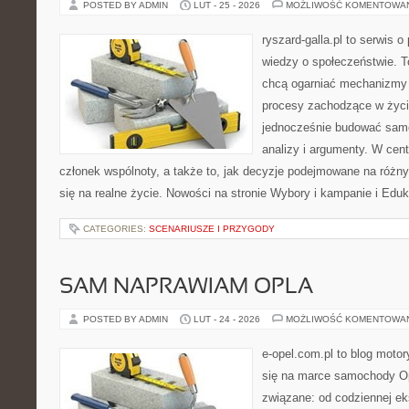
POSTED BY ADMIN
LUT - 25 - 2026
MOŻLIWOŚĆ KOMENTOWA
ryszard-galla.pl to serwis o 
wiedzy o społeczeństwie. To
chcą ogarniać mechanizmy p
procesy zachodzące w życi
jednocześnie budować samo
analizy i argumenty. W cen
członek wspólnoty, a także to, jak decyzje podejmowane na różn
się na realne życie. Nowości na stronie Wybory i kampanie i Edu
CATEGORIES:
SCENARIUSZE I PRZYGODY
SAM NAPRAWIAM OPLA
POSTED BY ADMIN
LUT - 24 - 2026
MOŻLIWOŚĆ KOMENTOWA
e-opel.com.pl to blog motor
się na marce samochody Op
związane: od codziennej eks