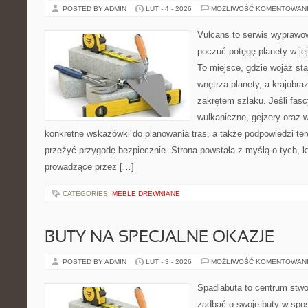
POSTED BY ADMIN
LUT - 4 - 2026
MOŻLIWOŚĆ KOMENTOWAN
Vulcans to serwis wyprawow
poczuć potęgę planety w jej 
To miejsce, gdzie wojaż sta
wnętrza planety, a krajobr
zakrętem szlaku. Jeśli fasc
wulkaniczne, gejzery oraz 
konkretne wskazówki do planowania tras, a także podpowiedzi te
przeżyć przygodę bezpiecznie. Strona powstała z myślą o tych, k
prowadzące przez […]
CATEGORIES:
MEBLE DREWNIANE
BUTY NA SPECJALNE OKAZJE
POSTED BY ADMIN
LUT - 3 - 2026
MOŻLIWOŚĆ KOMENTOWAN
Spadlabuta to centrum stwo
zadbać o swoje buty w spos