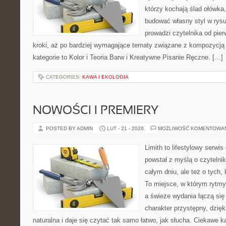
którzy kochają ślad ołówka,
budować własny styl w rysu
prowadzi czytelnika od pie
kroki, aż po bardziej wymagające tematy związane z kompozycją
kategorie to Kolor i Teoria Barw i Kreatywne Pisanie Ręczne. […]
CATEGORIES:
KAWA I EKOLOGIA
NOWOŚCI I PREMIERY
POSTED BY ADMIN
LUT - 21 - 2026
MOŻLIWOŚĆ KOMENTOWA
Limith to lifestylowy serwi
powstał z myślą o czytelni
całym dniu, ale też o tych,
To miejsce, w którym rytmy
a świeże wydania łączą się
charakter przystępny, dzię
naturalna i daje się czytać tak samo łatwo, jak słucha. Ciekawe ka