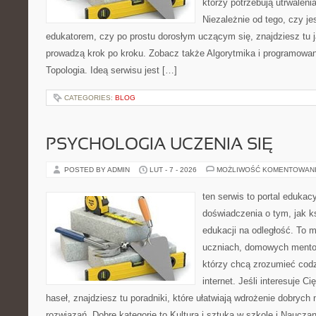
którzy potrzebują utrwalen
Niezależnie od tego, czy j
edukatorem, czy po prostu dorosłym uczącym się, znajdziesz tu j
prowadzą krok po kroku. Zobacz także Algorytmika i programowa
Topologia. Ideą serwisu jest […]
CATEGORIES:
BLOG
PSYCHOLOGIA UCZENIA SIĘ
POSTED BY ADMIN
LUT - 7 - 2026
MOŻLIWOŚĆ KOMENTOWAN
ten serwis to portal edukac
doświadczenia o tym, jak k
edukacji na odległość. To 
uczniach, domowych mentor
którzy chcą zrozumieć cod
internet. Jeśli interesuje C
haseł, znajdziesz tu poradniki, które ułatwiają wdrożenie dobryc
rozwiązań. Dobre kategorie to Kultura i sztuka w szkole i Nauczan