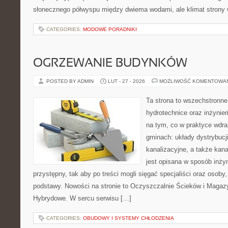
słonecznego półwyspu między dwiema wodami, ale klimat strony 
CATEGORIES:
MODOWE PORADNIKI
OGRZEWANIE BUDYNKÓW
POSTED BY ADMIN
LUT - 27 - 2026
MOŻLIWOŚĆ KOMENTOWA
Ta strona to wszechstronne
hydrotechnice oraz inżynieri
na tym, co w praktyce wdra
gminach: układy dystrybucj
kanalizacyjne, a także kan
jest opisana w sposób inżyn
przystępny, tak aby po treści mogli sięgać specjaliści oraz osoby,
podstawy. Nowości na stronie to Oczyszczalnie Ścieków i Magaz
Hybrydowe. W sercu serwisu […]
CATEGORIES:
OBUDOWY I SYSTEMY CHŁODZENIA