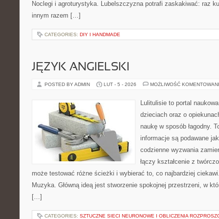
Noclegi i agroturystyka. Lubelszczyzna potrafi zaskakiwać: raz k
innym razem […]
CATEGORIES:
DIY I HANDMADE
JĘZYK ANGIELSKI
POSTED BY ADMIN
LUT - 5 - 2026
MOŻLIWOŚĆ KOMENTOWAN
Lulitulisie to portal nauko
dzieciach oraz o opiekunac
naukę w sposób łagodny. T
informacje są podawane ja
codzienne wyzwania zamieni
łączy kształcenie z twórcz
może testować różne ścieżki i wybierać to, co najbardziej ciekaw
Muzyka. Główną ideą jest stworzenie spokojnej przestrzeni, w kt
[…]
CATEGORIES:
SZTUCZNE SIECI NEURONOWE I OBLICZENIA ROZPROSZ