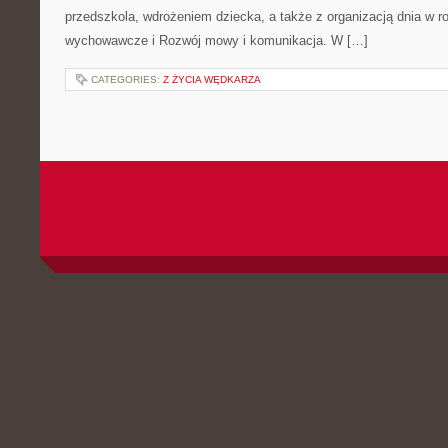
przedszkola, wdrożeniem dziecka, a także z organizacją dnia w 
wychowawcze i Rozwój mowy i komunikacja. W […]
CATEGORIES:
Z ŻYCIA WĘDKARZA