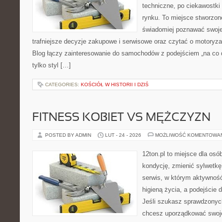
techniczne, po ciekawostki
rynku. To miejsce stworzon
świadomiej poznawać swoj
trafniejsze decyzje zakupowe i serwisowe oraz czytać o motoryza
Blog łączy zainteresowanie do samochodów z podejściem „na co dz
tylko styl […]
CATEGORIES:
KOŚCIÓŁ W HISTORII I DZIŚ
FITNESS KOBIET VS MĘŻCZYZN
POSTED BY ADMIN
LUT - 24 - 2026
MOŻLIWOŚĆ KOMENTOWA
12ton.pl to miejsce dla os
kondycję, zmienić sylwetkę 
serwis, w którym aktywność
higieną życia, a podejście d
Jeśli szukasz sprawdzonych
chcesz uporządkować swoje 