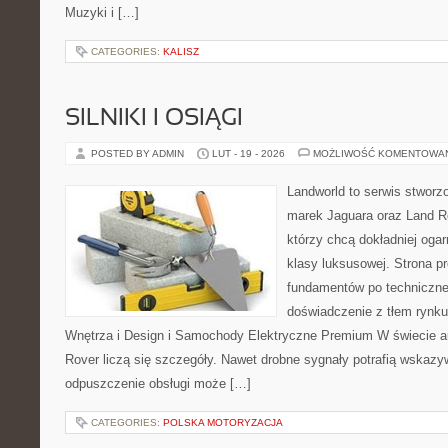
Muzyki i […]
CATEGORIES:
KALISZ
SILNIKI I OSIĄGI
POSTED BY ADMIN
LUT - 19 - 2026
MOŻLIWOŚĆ KOMENTOWA
Landworld to serwis stworz
marek Jaguara oraz Land Ro
którzy chcą dokładniej oga
klasy luksusowej. Strona p
fundamentów po techniczne
doświadczenie z tłem rynku
Wnętrza i Design i Samochody Elektryczne Premium W świecie a
Rover liczą się szczegóły. Nawet drobne sygnały potrafią wskazy
odpuszczenie obsługi może […]
CATEGORIES:
POLSKA MOTORYZACJA