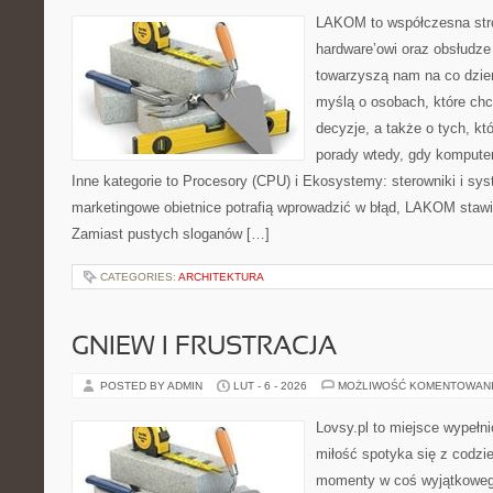
LAKOM to współczesna str
hardware’owi oraz obsłudze
towarzyszą nam na co dzie
myślą o osobach, które ch
decyzje, a także o tych, kt
porady wtedy, gdy kompute
Inne kategorie to Procesory (CPU) i Ekosystemy: sterowniki i sy
marketingowe obietnice potrafią wprowadzić w błąd, LAKOM stawia
Zamiast pustych sloganów […]
CATEGORIES:
ARCHITEKTURA
GNIEW I FRUSTRACJA
POSTED BY ADMIN
LUT - 6 - 2026
MOŻLIWOŚĆ KOMENTOWAN
Lovsy.pl to miejsce wypełn
miłość spotyka się z codzie
momenty w coś wyjątkowego