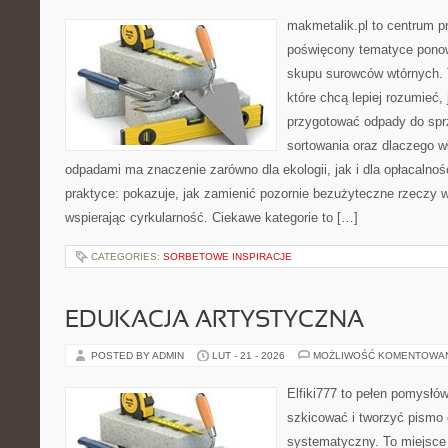
makmetalik.pl to centrum 
poświęcony tematyce pono
skupu surowców wtórnych. T
które chcą lepiej rozumieć, 
przygotować odpady do sprz
sortowania oraz dlaczego w
odpadami ma znaczenie zarówno dla ekologii, jak i dla opłacalnośc
praktyce: pokazuje, jak zamienić pozornie bezużyteczne rzeczy 
wspierając cyrkularność. Ciekawe kategorie to […]
CATEGORIES:
SORBETOWE INSPIRACJE
EDUKACJA ARTYSTYCZNA
POSTED BY ADMIN
LUT - 21 - 2026
MOŻLIWOŚĆ KOMENTOWA
Elfiki777 to pełen pomysłów
szkicować i tworzyć pismo
systematyczny. To miejsce 