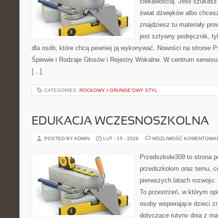
ciekawością. Jeśli szukasz 
świat dźwięków albo chces
znajdziesz tu materiały pro
jest sztywny podręcznik, t
dla osób, które chcą pewniej ją wykonywać. Nowości na stronie 
Śpiewie i Rodzaje Głosów i Rejestry Wokalne. W centrum serwisu 
[…]
CATEGORIES:
ROCKOWY I GRUNGE’OWY STYL
EDUKACJA WCZESNOSZKOLNA
POSTED BY ADMIN
LUT - 15 - 2026
MOŻLIWOŚĆ KOMENTOWA
Przedszkole309 to strona p
przedszkolom oraz temu, c
pierwszych latach rozwoju
To przestrzeń, w którym o
osoby wspierające dzieci z
dotyczące rutyny dnia z ma