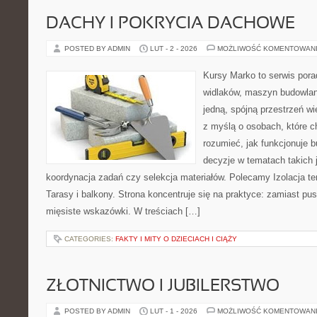
DACHY I POKRYCIA DACHOWE
POSTED BY ADMIN
LUT - 2 - 2026
MOŻLIWOŚĆ KOMENTOWAN
Kursy Marko to serwis pora
widlaków, maszyn budowlan
jedną, spójną przestrzeń w
z myślą o osobach, które ch
rozumieć, jak funkcjonuje 
decyzje w tematach takich 
koordynacja zadań czy selekcja materiałów. Polecamy Izolacja te
Tarasy i balkony. Strona koncentruje się na praktyce: zamiast pu
mięsiste wskazówki. W treściach […]
CATEGORIES:
FAKTY I MITY O DZIECIACH I CIĄŻY
ZŁOTNICTWO I JUBILERSTWO
POSTED BY ADMIN
LUT - 1 - 2026
MOŻLIWOŚĆ KOMENTOWAN