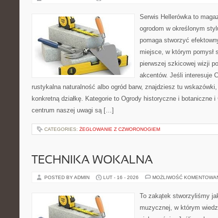
Serwis Hellerówka to maga
ogrodom w określonym styl
pomaga stworzyć efektowny
miejsce, w którym pomysł s
pierwszej szkicowej wizji po
akcentów. Jeśli interesuje 
rustykalna naturalność albo ogród barw, znajdziesz tu wskazówki, 
konkretną działkę. Kategorie to Ogrody historyczne i botaniczne
centrum naszej uwagi są […]
CATEGORIES:
ŻEGLOWANIE Z CZWORONOGIEM
TECHNIKA WOKALNA
POSTED BY ADMIN
LUT - 16 - 2026
MOŻLIWOŚĆ KOMENTOWA
To zakątek stworzyliśmy ja
muzycznej, w którym wiedz