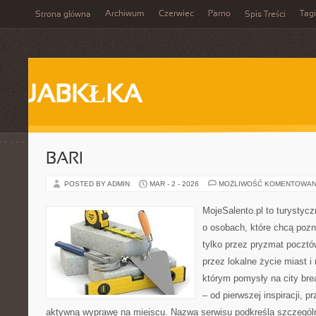
Archiwum
Czerwiec
Parno
Tagi
Strona główna
Spis Treści
JABKŁKA
BARI
POSTED BY ADMIN
MAR - 2 - 2026
MOŻLIWOŚĆ KOMENTOWAN
MojeSalento.pl to turystycz
o osobach, które chcą poz
tylko przez pryzmat pocztó
przez lokalne życie miast i
którym pomysły na city bre
– od pierwszej inspiracji, 
aktywną wyprawę na miejscu. Nazwa serwisu podkreśla szczególną