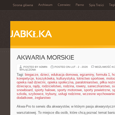
Archiwum
Czerwiec
Parno
Tagi
Strona główna
Spis Treści
JABKŁKA
AKWARIA MORSKIE
POSTED BY ADMIN
POSTED ON LUT - 2 - 2026
MOŻLIWOŚĆ K
WYŁĄCZONA
Tagi:
biegacze
,
dzieci
,
edukacja domowa
,
egzaminy
,
formuła 1
,
h
korepetycje
,
koszykówka
,
kulturystyka
,
lotnictwo sportowe
,
motoc
opieka nad dziećmi
,
opieka społeczna
,
paralotniarstwo
,
piłka noż
dziecięca
,
rajdy
,
rodzicielstwo
,
rodzina
,
rowery
,
saneczkarstwo
,
s
snowboard
,
sporty halowe
,
sporty motorowe
,
sporty powietrzne
,
s
szkoła
,
szybowce
,
trybuny
,
usługi rodzinne
,
wczesne wychowanie
dodatkowe
,
żeglarstwo
Akwa-Pro to serwis dla akwarystów, w którym pasja akwarystyczn
warsztatowej. To miejsce dla osób, które chcą poznać temat ban