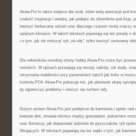
Akwa-Pro to także miejsce dla osób, które wolą aranżacje pod ko
znaleźć inspiracje i wiedzę, jak podejść do zbiorników pod Azję, ja
tworzyć herbaciany odcień oraz dlaczego czasem mniej znaczy wi
spójnym klimacie. W takich tekstach pojawiają się też porady o 
i o tym, jak nie mieszać ryb „na siłę”, tylko tworzyć sensowny ukł
Dla miłośników morskiej strony hobby Akwa-Pro może być przew
morskich. W opisach przewijają się tematy salinity, roli skały, zn
utrzymania stabilności przy parametrach takich jak bufor w morzu,
kontrola PO4. Akwa-Pro pokazuje też, jak planować ekipę sprząta
by ograniczyć problemy i cieszyć się ruchem rafy.
Dużym atutem Akwa-Pro jest podejście do karmienia i opieki nad
kwestie diet, omawia różnice między granulatem, pokarmem m
oraz tłumaczy, jak dopasować jedzenie do pyszczaków, ryb spok
filtrujących. W tekstach pojawiają się też wątki o tym, jak karmi