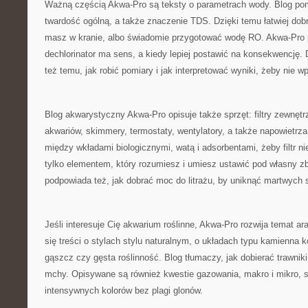
Ważną częścią Akwa-Pro są teksty o parametrach wody. Blog p
twardość ogólną, a także znaczenie TDS. Dzięki temu łatwiej dobr
masz w kranie, albo świadomie przygotować wodę RO. Akwa-Pro 
dechlorinator ma sens, a kiedy lepiej postawić na konsekwencję.
też temu, jak robić pomiary i jak interpretować wyniki, żeby nie w
Blog akwarystyczny Akwa-Pro opisuje także sprzęt: filtry zewnęt
akwariów, skimmery, termostaty, wentylatory, a także napowietrz
między wkładami biologicznymi, watą i adsorbentami, żeby filtr ni
tylko elementem, który rozumiesz i umiesz ustawić pod własny zb
podpowiada też, jak dobrać moc do litrażu, by uniknąć martwych s
Jeśli interesuje Cię akwarium roślinne, Akwa-Pro rozwija temat ara
się treści o stylach stylu naturalnym, o układach typu kamienna
gąszcz czy gęsta roślinność. Blog tłumaczy, jak dobierać trawniki
mchy. Opisywane są również kwestie gazowania, makro i mikro, soi
intensywnych kolorów bez plagi glonów.