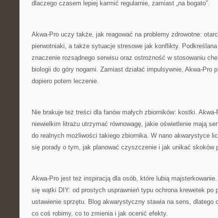
dlaczego czasem lepiej karmić regularnie, zamiast „na bogato”.
Akwa-Pro uczy także, jak reagować na problemy zdrowotne: otarci
pierwotniaki, a także sytuacje stresowe jak konflikty. Podkreślana
znaczenie rozsądnego serwisu oraz ostrożność w stosowaniu che
biologii do góry nogami. Zamiast działać impulsywnie, Akwa-Pro p
dopiero potem leczenie.
Nie brakuje też treści dla fanów małych zbiorników: kostki. Akwa-
niewielkim litrażu utrzymać równowagę, jakie oświetlenie mają sen
do realnych możliwości takiego zbiornika. W nano akwarystyce lic
się porady o tym, jak planować czyszczenie i jak unikać skoków 
Akwa-Pro jest też inspiracją dla osób, które lubią majsterkowani
się wątki DIY: od prostych usprawnień typu ochrona krewetek po
ustawienie sprzętu. Blog akwarystyczny stawia na sens, dlatego 
co coś robimy, co to zmienia i jak ocenić efekty.