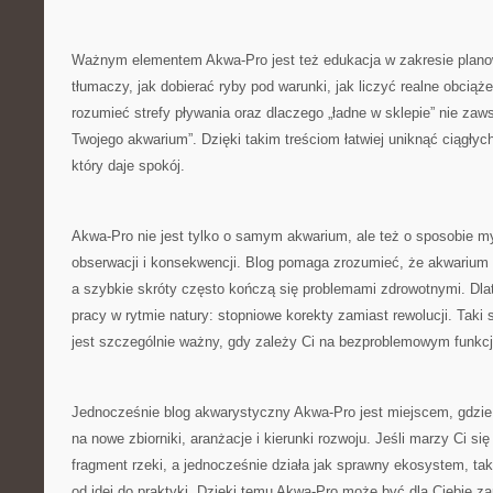
Ważnym elementem Akwa-Pro jest też edukacja w zakresie plano
tłumaczy, jak dobierać ryby pod warunki, jak liczyć realne obciąże
rozumieć strefy pływania oraz dlaczego „ładne w sklepie” nie za
Twojego akwarium”. Dzięki takim treściom łatwiej uniknąć ciągłych
który daje spokój.
Akwa-Pro nie jest tylko o samym akwarium, ale też o sposobie myś
obserwacji i konsekwencji. Blog pomaga zrozumieć, że akwarium t
a szybkie skróty często kończą się problemami zdrowotnymi. Dl
pracy w rytmie natury: stopniowe korekty zamiast rewolucji. Taki 
jest szczególnie ważny, gdy zależy Ci na bezproblemowym funkc
Jednocześnie blog akwarystyczny Akwa-Pro jest miejscem, gdzi
na nowe zbiorniki, aranżacje i kierunki rozwoju. Jeśli marzy Ci si
fragment rzeki, a jednocześnie działa jak sprawny ekosystem, tak
od idei do praktyki. Dzięki temu Akwa-Pro może być dla Ciebie za