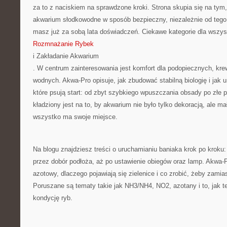
za to z naciskiem na sprawdzone kroki. Strona skupia się na ty
akwarium słodkowodne w sposób bezpieczny, niezależnie od tego,
masz już za sobą lata doświadczeń. Ciekawe kategorie dla wszys
Rozmnażanie Rybek
i Zakładanie Akwarium
. W centrum zainteresowania jest komfort dla podopiecznych, krewe
wodnych. Akwa-Pro opisuje, jak zbudować stabilną biologię i jak
które psują start: od zbyt szybkiego wpuszczania obsady po złe 
kładziony jest na to, by akwarium nie było tylko dekoracją, ale
wszystko ma swoje miejsce.
Na blogu znajdziesz treści o uruchamianiu baniaka krok po kroku: 
przez dobór podłoża, aż po ustawienie obiegów oraz lamp. Akwa-Pr
azotowy, dlaczego pojawiają się zielenice i co zrobić, żeby zamias
Poruszane są tematy takie jak NH3/NH4, NO2, azotany i to, jak t
kondycję ryb.