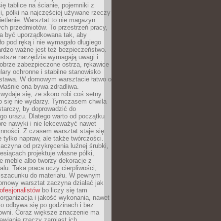
ię tablice na ścianie, pojemniki z
, półki na najczęściej używane rzeczy
etlenie. Warsztat to nie magazyn
ch przedmiotów. To przestrzeń pracy,
na być uporządkowana tak, aby
o pod ręką i nie wymagało długiego
ardzo ważne jest też bezpieczeństwo.
ostsze narzędzia wymagają uwagi i
obrze zabezpieczone ostrza, rękawice
lary ochronne i stabilne stanowisko
dstawa. W domowym warsztacie łatwo o
 właśnie ona bywa zdradliwa.
wydaje się, że skoro robi coś setny
go się nie wydarzy. Tymczasem chwila
tarczy, by doprowadzić do
go urazu. Dlatego warto od początku
re nawyki i nie lekceważyć nawet
nności. Z czasem warsztat staje się
 tylko napraw, ale także twórczości.
aczyna od przykręcenia luźnej śrubki,
iesiącach projektuje własne półki,
e meble albo tworzy dekoracje z
alu. Taka praca uczy cierpliwości,
i szacunku do materiału. W pewnym
mowy warsztat zaczyna działać jak
rofesjonalistów
bo liczy się tam
organizacja i jakość wykonania, nawet
ko odbywa się po godzinach i bez
cowni. Coraz większe znaczenie ma
awianie rzeczy zamiast ich