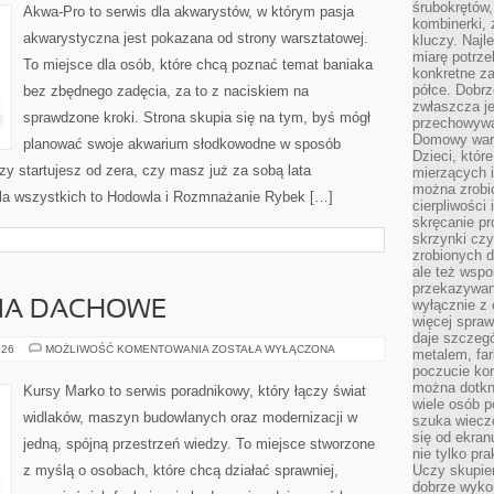
śrubokrętów,
Akwa-Pro to serwis dla akwarystów, w którym pasja
kombinerki, 
akwarystyczna jest pokazana od strony warsztatowej.
kluczy. Najl
miarę potrz
To miejsce dla osób, które chcą poznać temat baniaka
konkretne za
półce. Dobrz
bez zbędnego zadęcia, za to z naciskiem na
zwłaszcza je
sprawdzone kroki. Strona skupia się na tym, byś mógł
przechowywa
Domowy wars
planować swoje akwarium słodkowodne w sposób
Dzieci, któr
zy startujesz od zera, czy masz już za sobą lata
mierzących i
można zrobi
dla wszystkich to Hodowla i Rozmnażanie Rybek […]
cierpliwości
skręcanie pr
skrzynki czy
zrobionych d
ale też wsp
przekazywani
wyłącznie z 
CIA DACHOWE
więcej spraw
daje szczegó
DACHY
026
MOŻLIWOŚĆ KOMENTOWANIA
ZOSTAŁA WYŁĄCZONA
metalem, fa
I
poczucie kon
POKRYCIA
DACHOWE
można dotkn
Kursy Marko to serwis poradnikowy, który łączy świat
wiele osób p
widlaków, maszyn budowlanych oraz modernizacji w
szuka wieczo
się od ekra
jedną, spójną przestrzeń wiedzy. To miejsce stworzone
nie tylko pr
z myślą o osobach, które chcą działać sprawniej,
Uczy skupien
dobrze wyko