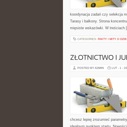
koordynacja zadań czy selekcja ma
Tarasy i balkony. Strona koncentr
mięsiste wskazówki. W treściach 
CATEGORIES:
FAKTY I MITY O DZIE
ZŁOTNICTWO I J
POSTED BY ADMIN
LUT - 1 - 2
chcesz lepiej zrozumieć parametry
idealnym punktem startu. Nowości n