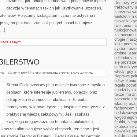
rozumieć, jak funkcjonuje budowa, i podejmować lepsze
Domowy wars
traktowany j
decyzje w tematach takich jak użytkowanie urządzeń,
zarezerwowa
teriałów. Polecamy Izolacja termiczna i akustyczna i
wieloletnim
niewielki kąc
uje się na praktyce: zamiast pustych haseł dostajesz
tworzenia m
[…]
funkcjonowa
zajmować os
drogie masz
CIACH I CIĄŻY
kilka podst
system prze
drobne uster
odkładanym n
UBILERSTWO
się prostsze
osób odkryw
wtedy, gdy s
ZŁOTNICTWO
026
MOŻLIWOŚĆ KOMENTOWANIA
ZOSTAŁA WYŁĄCZONA
Naprawa pol
I
JUBILERSTWO
odświeżenie 
Strona Godziszewscy.pl to miejsce tworzone z myślą o
regału potra
chodzi tylko
osobach, które interesuje jubilerstwo, obrączki oraz
także ma zn
poczucie spr
odkup złota w Zamościu i okolicach. To portal
własnej prac
tematyczny, w którym łączą się inspiracje estetyczne z
fachowcem o
podstawowym
praktyczną wiedzą zakupowymi. Jeśli szukasz
wygodnego w
zwięzłego drogowskazu po tematach jubilerskich,
śrubki, nieop
skutecznie z
 kruszcu albo planujesz wybór obrączek, ten serwis jest
niewielka pr
każde narzę
a stronie Trendy w Biżuterii i Perły i Korale. W centrum