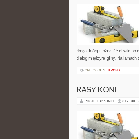
drogą, którą można iść chwila po 
dialog międzyreligijny. Na łamach
CATEGORIES:
JAPONIA
RASY KONI
POSTED BY ADMIN
STY - 30 -