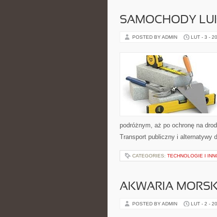
SAMOCHODY LU
POSTED BY ADMIN
LUT - 3 - 2
podróżnym, aż po ochronę na drod
Transport publiczny i alternatywy d
CATEGORIES:
TECHNOLOGIE I IN
AKWARIA MORSK
POSTED BY ADMIN
LUT - 2 - 2