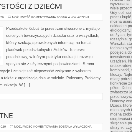
wyrzucania. 
STOŚCI Z DZIEĆMI
wiele przedm
Gdy coś się 
prostu kupi
ŚWIĘTA
026
MOŻLIWOŚĆ KOMENTOWANIA
ZOSTAŁA WYŁĄCZONA
I
można usuną
UROCZYSTOŚCI
nakładem pr
Z
Przedszkole Kubuś to przestrzeń stworzone z myślą o
ekologiczny.
DZIEĆMI
do życia, t
dorosłych towarzyszących dziecku oraz o wszystkich,
rozsądniej 
którzy szukają sprawdzonych informacji na temat
Warsztat sta
technicznych
placówek przedszkolnych i żłobków. To serwis
podejścia do
poradnikowy, w którym praktyka edukacji i rozwoju
inwestować w
urządzeń. N
spotyka się z użytecznymi podpowiedziami. Strona
śrubokrętów,
kombinerki, 
decyzje i zmniejszać niepewność związane z wyborem
kluczy. Najl
 a także z organizacją dnia w rodzinie. Polecamy Problemy
miarę potrz
konkretne za
munikacja. W […]
półce. Dobrz
zwłaszcza je
przechowywa
Domowy wars
Dzieci, któr
mierzących i
można zrobi
YTNE
cierpliwości
skręcanie pr
RELIGIE
 2026
MOŻLIWOŚĆ KOMENTOWANIA
ZOSTAŁA WYŁĄCZONA
skrzynki czy
STAROŻYTNE
zrobionych d