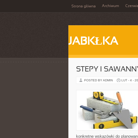
Archiwum
Czerwi
Strona główna
JABKŁKA
STEPY I SAWANN
POSTED BY ADMIN
LUT - 4 - 2
konkretne wskazówki do planowani