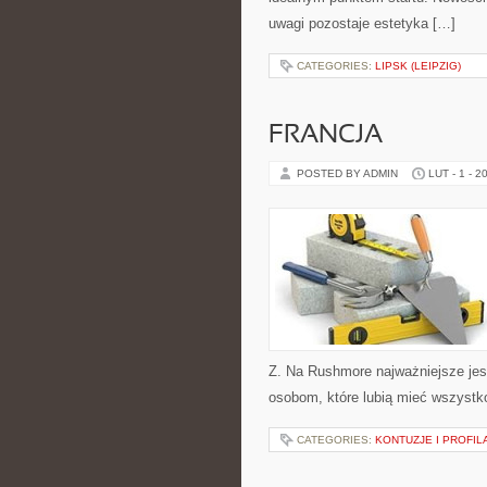
uwagi pozostaje estetyka […]
CATEGORIES:
LIPSK (LEIPZIG)
FRANCJA
POSTED BY ADMIN
LUT - 1 - 2
Z. Na Rushmore najważniejsze jes
osobom, które lubią mieć wszystko 
CATEGORIES:
KONTUZJE I PROFI