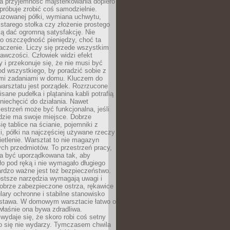
a przyjemność majsterkowania dopiero
próbuje zrobić coś samodzielnie.
uzowanej półki, wymiana uchwytu,
starego stołka czy złożenie prostego
fią dać ogromną satysfakcję. Nie
 o oszczędność pieniędzy, choć ta
aczenie. Liczy się przede wszystkim
awczości. Człowiek widzi efekt
y i przekonuje się, że nie musi być
d wszystkiego, by poradzić sobie z
i zadaniami w domu. Kluczem do
arsztatu jest porządek. Rozrzucone
isane pudełka i plątanina kabli potrafią
niechęcić do działania. Nawet
zestrzeń może być funkcjonalna, jeśli
dzie ma swoje miejsce. Dobrze
ię tablice na ścianie, pojemniki z
, półki na najczęściej używane rzeczy
etlenie. Warsztat to nie magazyn
ch przedmiotów. To przestrzeń pracy,
na być uporządkowana tak, aby
o pod ręką i nie wymagało długiego
ardzo ważne jest też bezpieczeństwo.
ostsze narzędzia wymagają uwagi i
obrze zabezpieczone ostrza, rękawice
lary ochronne i stabilne stanowisko
dstawa. W domowym warsztacie łatwo o
 właśnie ona bywa zdradliwa.
wydaje się, że skoro robi coś setny
go się nie wydarzy. Tymczasem chwila