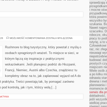
sprawdzają s
przegródkami
i mocne oświ
przypadkowy
która powin
wszystko był
szukania. B
Nawet najpr
szacunku. D
robocze, oku
FRANCJA
pracy to po
026
MOŻLIWOŚĆ KOMENTOWANIA
ZOSTAŁA WYŁĄCZONA
rutynę, a to
Człowiekowi 
Rushmore to blog turystyczny, który powstał z myślą o
raz, nic złe
nieuwagi wys
osobach spragnionych wrażeń. To miejsce w sieci, w
niepotrzebne
którym łączą się inspiracje z praktycznymi
budować dob
prostych czy
wskazówkami. Jeśli planujesz podróż do Hiszpanii,
miejscem nie
Francji, Niemiec, Austrii albo Czechia, znajdziesz tu
Wiele osób z
a po kilku m
kompletny obraz na to, jak zaplanować wyjazd od A do
odnawia star
drewna i met
t praktyka. Treści powstają tak, by pomagać zarówno
planowania 
pod kontrolą, jak i tym, którzy wolą […]
momencie do
serwis dla p
dokładność, 
LAKTYKA
jeśli wszyst
wielkiej pra
również napr