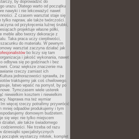
tarczy, by doprowadzić do
go urazu. Dlatego warto od początku
re nawyki i nie lekceważyć nawet
nności. Z czasem warsztat staje się
 tylko napraw, ale także twórczości.
aczyna od przykręcenia luźnej śrubki,
iesiącach projektuje własne półki,
e meble albo tworzy dekoracje z
alu. Taka praca uczy cierpliwości,
i szacunku do materiału. W pewnym
mowy warsztat zaczyna działać jak
rofesjonalistów
bo liczy się tam
organizacja i jakość wykonania, nawet
ko odbywa się po godzinach i bez
cowni. Coraz większe znaczenie ma
awianie rzeczy zamiast ich
Kultura jednorazowości sprawiła, że
iotów traktujemy jak coś chwilowego.
psuje, łatwo wpaść na pomysł, by po
ć nowe. Tymczasem wiele usterek
ć niewielkim kosztem i niewielkim
acy. Naprawa ma też wymiar
 Im więcej rzeczy potrafimy przywrócić
ym mniej odpadów produkujemy i tym
gospodarujemy domowym budżetem.
je się więc nie tylko miejscem
 działań, ale także świadomego
 codzienności. Nie trzeba od razu
 dziesiątki specjalistycznych
a początek wystarczy młotek, komplet