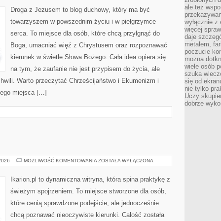
ale też wsp
Droga z Jezusem to blog duchowy, który ma być
przekazywani
towarzyszem w powszednim życiu i w pielgrzymce
wyłącznie z 
więcej spraw
serca. To miejsce dla osób, które chcą przylgnąć do
daje szczegó
metalem, fa
Boga, umacniać więź z Chrystusem oraz rozpoznawać
poczucie kon
kierunek w świetle Słowa Bożego. Cała idea opiera się
można dotkn
wiele osób p
na tym, że zaufanie nie jest przypisem do życia, ale
szuka wieczo
chwili. Warto przeczytać Chrześcijaństwo i Ekumenizm i
się od ekra
nie tylko pr
 tego miejsca […]
Uczy skupien
dobrze wyko
RASY
 2026
MOŻLIWOŚĆ KOMENTOWANIA
ZOSTAŁA WYŁĄCZONA
KONI
Ikarion.pl to dynamiczna witryna, która spina praktykę z
świeżym spojrzeniem. To miejsce stworzone dla osób,
które cenią sprawdzone podejście, ale jednocześnie
chcą poznawać nieoczywiste kierunki. Całość została