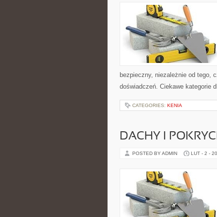
bezpieczny, niezależnie od tego, c
doświadczeń. Ciekawe kategorie 
CATEGORIES:
KENIA
DACHY I POKRY
POSTED BY ADMIN
LUT - 2 - 2