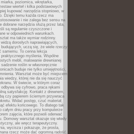
 miarka, poziomica, wkrętarka,
zestaw wierteł i kilka podstawowych
epiej kupować narzędzia stopniowo, w
eb. Dzięki temu każda rzecz ma
stosowanie i nie zalega bez sensu na
e dobrane narzędzia służą przez lata,
śli są regularnie czyszczone i
ne w odpowiednich warunkach.
ztat ma także wymiar rodzinny.
e widzą dorosłych naprawiających,
 budujących, uczą się, że wiele rzeczy
ć samemu. To cenna lekcja
 i praktycznego myślenia. Wspólne
ostych mebli, malowanie drewnianej
 sadzenie roślin w własnoręcznie
onicach buduje nie tylko umiejętności,
omnienia. Warsztat może być miejscem
a wiedzy, której nie da się nauczyć
ekranu. W świecie, w którym coraz
 odbywa się cyfrowo, praca rękami
lną satysfakcję. Kontakt z drewnem,
rbą czy papierem ściernym przywraca
kretu. Widać postęp, czuć materiał,
ąć efektu końcowego. To dlatego tak
o całym dniu pracy przy komputerze
rem zajęcia, które pozwoli oderwać
nu. Domowy warsztat okazuje się wtedy
aktyczny, ale wręcz terapeutyczny.
ia, wycisza i pokazuje, że prosta,
nana rzecz może dać ogromną radość.