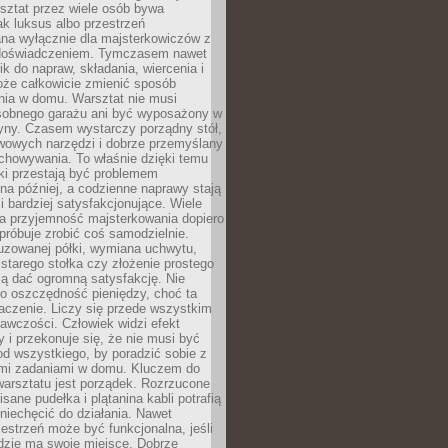
ztat przez wiele osób bywa
ak luksus albo przestrzeń
na wyłącznie dla majsterkowiczów z
 doświadczeniem. Tymczasem nawet
ik do napraw, składania, wiercenia i
oże całkowicie zmienić sposób
nia w domu. Warsztat nie musi
obnego garażu ani być wyposażony w
yny. Czasem wystarczy porządny stół,
awowych narzędzi i dobrze przemyślany
chowywania. To właśnie dzięki temu
ki przestają być problemem
a później, a codzienne naprawy stają
 i bardziej satysfakcjonujące. Wiele
a przyjemność majsterkowania dopiero
próbuje zrobić coś samodzielnie.
uzowanej półki, wymiana uchwytu,
starego stołka czy złożenie prostego
fią dać ogromną satysfakcję. Nie
 o oszczędność pieniędzy, choć ta
aczenie. Liczy się przede wszystkim
awczości. Człowiek widzi efekt
y i przekonuje się, że nie musi być
d wszystkiego, by poradzić sobie z
i zadaniami w domu. Kluczem do
arsztatu jest porządek. Rozrzucone
isane pudełka i plątanina kabli potrafią
niechęcić do działania. Nawet
zestrzeń może być funkcjonalna, jeśli
dzie ma swoje miejsce. Dobrze