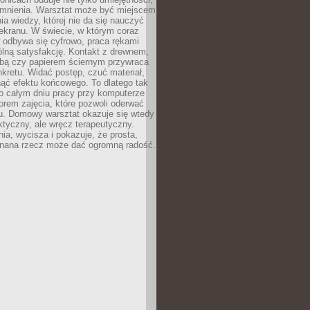
omnienia. Warsztat może być miejscem
a wiedzy, której nie da się nauczyć
ekranu. W świecie, w którym coraz
 odbywa się cyfrowo, praca rękami
lną satysfakcję. Kontakt z drewnem,
rbą czy papierem ściernym przywraca
kretu. Widać postęp, czuć materiał,
ąć efektu końcowego. To dlatego tak
o całym dniu pracy przy komputerze
rem zajęcia, które pozwoli oderwać
nu. Domowy warsztat okazuje się wtedy
aktyczny, ale wręcz terapeutyczny.
ia, wycisza i pokazuje, że prosta,
nana rzecz może dać ogromną radość.