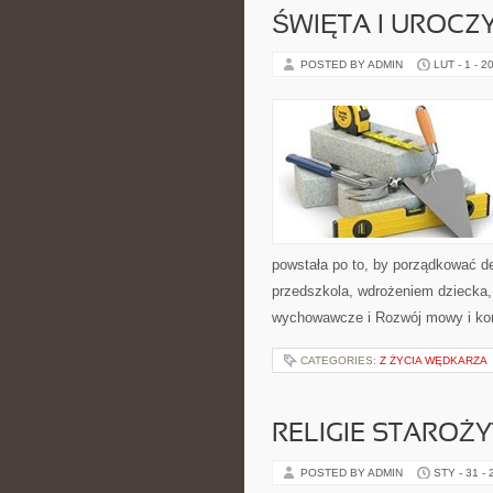
ŚWIĘTA I UROCZY
POSTED BY ADMIN
LUT - 1 - 2
powstała po to, by porządkować 
przedszkola, wdrożeniem dziecka,
wychowawcze i Rozwój mowy i ko
CATEGORIES:
Z ŻYCIA WĘDKARZA
RELIGIE STAROŻ
POSTED BY ADMIN
STY - 31 -