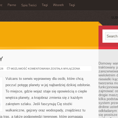
ec
Parno
Tagi
Wtorek
Tagi
Spis Treści
SUB
Y
Domowy wars
traktowany j
STEPY
026
MOŻLIWOŚĆ KOMENTOWANIA
ZOSTAŁA WYŁĄCZONA
zarezerwowa
I
SAWANNY
wieloletnim
Vulcans to serwis wyprawowy dla osób, które chcą
niewielki kąc
tworzenia m
poczuć potęgę planety w jej najbardziej dzikiej odsłonie.
funkcjonowa
zajmować os
To miejsce, gdzie wojaż staje się opowieścią o cieple
drogie masz
wnętrza planety, a krajobraz zmienia się z każdym
kilka podst
system prze
zakrętem szlaku. Jeśli fascynują Cię stożki
drobne uster
wulkaniczne, gejzery oraz wodospady, znajdziesz tu
odkładanym n
się prostsze
a tras, a także podpowiedzi terenowe, które pomagają