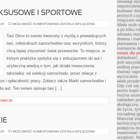
nieuwagi wys
niepotrzebne
budować dob
KSUSOWE I SPORTOWE
prostych czy
miejscem nie
SAMOCHODY
026
MOŻLIWOŚĆ KOMENTOWANIA
ZOSTAŁA WYŁĄCZONA
Wiele osób z
LUKSUSOWE
a po kilku m
I
odnawia star
SPORTOWE
Taxi Drive to serwis tworzony z myślą o prowadzących
drewna i met
taxi, miłośnikach samochodów oraz wszystkich, którzy
planowania 
momencie do
chcą lepiej zrozumieć świat przewozów. To miejsce, w
serwis dla p
dokładność, 
którym praktyka spotyka się z entuzjazmem do aut i
jeśli wszyst
użyteczną wiedzą o tym, jak działa nowoczesna
wielkiej pra
również napr
taksówka: od selekcji samochodu, przez relacje z
wyrzucania. 
ze i opłacalność pracy. Zobacz także Marki samochodów i
wiele przedm
Gdy coś się 
la aut. Ten serwis opisuje taxi […]
prostu kupi
można usuną
nakładem pr
NOWACJE
ekologiczny.
do życia, t
rozsądniej 
Warsztat sta
IE
technicznych
podejścia do
AKWARIA
026
MOŻLIWOŚĆ KOMENTOWANIA
ZOSTAŁA WYŁĄCZONA
inwestować w
MORSKIE
urządzeń. N