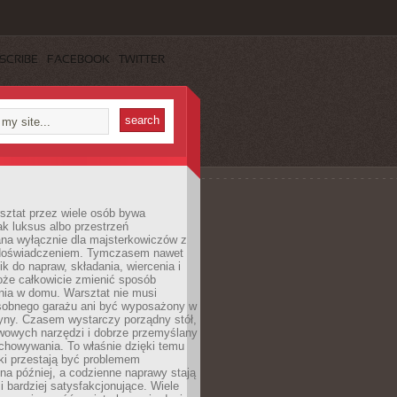
SCRIBE
FACEBOOK
TWITTER
ztat przez wiele osób bywa
ak luksus albo przestrzeń
na wyłącznie dla majsterkowiczów z
 doświadczeniem. Tymczasem nawet
ik do napraw, składania, wiercenia i
oże całkowicie zmienić sposób
nia w domu. Warsztat nie musi
obnego garażu ani być wyposażony w
yny. Czasem wystarczy porządny stół,
awowych narzędzi i dobrze przemyślany
chowywania. To właśnie dzięki temu
ki przestają być problemem
a później, a codzienne naprawy stają
 i bardziej satysfakcjonujące. Wiele