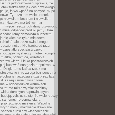
Kultura jednorazowości sprawiła, że
iotów traktujemy jak coś chwilowego.
psuje, łatwo wpaść na pomysł, by po
ć nowe. Tymczasem wiele usterek
ć niewielkim kosztem i niewielkim
acy. Naprawa ma też wymiar
 Im więcej rzeczy potrafimy przywrócić
ym mniej odpadów produkujemy i tym
gospodarujemy domowym budżetem.
je się więc nie tylko miejscem
 działań, ale także świadomego
 codzienności. Nie trzeba od razu
 dziesiątki specjalistycznych
a początek wystarczy młotek, komplet
 miarka, poziomica, wkrętarka,
zestaw wierteł i kilka podstawowych
epiej kupować narzędzia stopniowo, w
eb. Dzięki temu każda rzecz ma
stosowanie i nie zalega bez sensu na
e dobrane narzędzia służą przez lata,
śli są regularnie czyszczone i
ne w odpowiednich warunkach.
ztat ma także wymiar rodzinny.
e widzą dorosłych naprawiających,
 budujących, uczą się, że wiele rzeczy
ć samemu. To cenna lekcja
 i praktycznego myślenia. Wspólne
ostych mebli, malowanie drewnianej
 sadzenie roślin w własnoręcznie
onicach buduje nie tylko umiejętności,