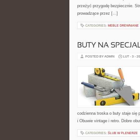
przeżyć przygodę bezpiecznie. Str
prowadzące przez […]
CATEGORIES:
MEBLE DREWNIANE
BUTY NA SPECJA
POSTED BY ADMIN
LUT - 3 - 2
codzienna troska o buty staje się p
i Obuwie vintage i retro. Dobre obu
CATEGORIES:
ŚLUB W PLENERZE