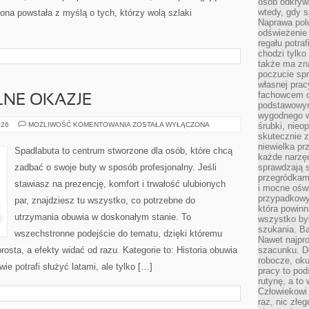
osób odkryw
wtedy, gdy s
ona powstała z myślą o tych, którzy wolą szlaki
Naprawa pol
odświeżenie 
regału potra
chodzi tylko
także ma zn
poczucie spr
własnej prac
fachowcem o
LNE OKAZJE
podstawowym
wygodnego w
BUTY
026
MOŻLIWOŚĆ KOMENTOWANIA
ZOSTAŁA WYŁĄCZONA
śrubki, nieop
NA
skutecznie z
SPECJALNE
niewielka pr
OKAZJE
Spadlabuta to centrum stworzone dla osób, które chcą
każde narzę
zadbać o swoje buty w sposób profesjonalny. Jeśli
sprawdzają s
przegródkami
stawiasz na prezencję, komfort i trwałość ulubionych
i mocne oświ
przypadkowy
par, znajdziesz tu wszystko, co potrzebne do
która powin
utrzymania obuwia w doskonałym stanie. To
wszystko był
szukania. B
wszechstronne podejście do tematu, dzięki któremu
Nawet najpr
rosta, a efekty widać od razu. Kategorie to: Historia obuwia
szacunku. D
robocze, oku
wie potrafi służyć latami, ale tylko […]
pracy to po
rutynę, a to
Człowiekowi 
raz, nic złe