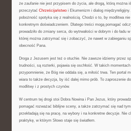
że zaufanie nie jest przypisem do życia, ale drogą, którą można iś
przeczytać
Chrześcijaństwo
i Ekumenizm i dialog międzyreligijny
pobożność spotyka się z realnością. Chodzi o to, by modlitwa nie 
konkretnym doświadczeniem. Dlatego treści mogą pomagać odczy
prowadziło do zmiany serca, do wytrwałości w dobrym i do ładu w
której można zatrzymać się i zobaczyć, że nawet w zabieganiu spr
obecność Pana.
Droga z Jezusem jest też o otuchie. Nie zawsze idziemy przez s
trudności, są rozterki, pojawia się oschłość. W takich momentach
przypomnienie, że Bóg nie oddala się, a miłość trwa. Ten portal
wiara to także decyzja, by iść dalej mimo prób. To zaproszenie do 
modlitwy i z prostych czynów.
W centrum tej drogi stoi Dobra Nowina i Pan Jezus, który prowad
pomagać rozważać biblijne sceny, a także zatrzymać się nad tym
przekładają się na pracę, na wybory i na konkretne decyzje. Nie c
praktykę, w którym Słowo staje się światłem.