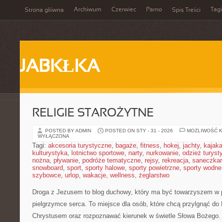
Archiwum
Czerwiec
Parno
Tagi
Strona główna
Spis Treści
JABKŁKA
RELIGIE STAROŻYTNE
POSTED BY ADMIN
POSTED ON STY - 31 - 2026
MOŻLIWOŚĆ 
WYŁĄCZONA
Tagi:
akcesoria turystyczne
,
bagaże
,
fitness
,
hokej
,
jachty
,
kajak
kulturystyka
,
lotnictwo sportowe
,
narty
,
nurkowanie
,
odzież turyst
nożna
,
pływanie
,
podróże tematyczne
,
rejsy
,
rekreacja
,
saneczka
snowboard
,
sport
,
sporty halowe
,
sporty powietrzne
,
sporty wodne
szybowce
,
urlop
,
wakacje
,
wellness
,
żeglarstwo
Droga z Jezusem to blog duchowy, który ma być towarzyszem w 
pielgrzymce serca. To miejsce dla osób, które chcą przylgnąć do
Chrystusem oraz rozpoznawać kierunek w świetle Słowa Bożego. C