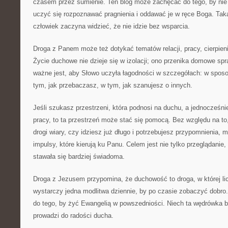
czasem przez sumienie. Ten blog może zachęcać do tego, by nie u
uczyć się rozpoznawać pragnienia i oddawać je w ręce Boga. Tak
człowiek zaczyna widzieć, że nie idzie bez wsparcia.
Droga z Panem może też dotykać tematów relacji, pracy, cierpien
Życie duchowe nie dzieje się w izolacji; ono przenika domowe spr
ważne jest, aby Słowo uczyła łagodności w szczegółach: w sposo
tym, jak przebaczasz, w tym, jak szanujesz o innych.
Jeśli szukasz przestrzeni, która podnosi na duchu, a jednocześn
pracy, to ta przestrzeń może stać się pomocą. Bez względu na to
drogi wiary, czy idziesz już długo i potrzebujesz przypomnienia, 
impulsy, które kierują ku Panu. Celem jest nie tylko przeglądanie,
stawała się bardziej świadoma.
Droga z Jezusem przypomina, że duchowość to droga, w której li
wystarczy jedna modlitwa dziennie, by po czasie zobaczyć dobro.
do tego, by żyć Ewangelią w powszedniości. Niech ta wędrówka bę
prowadzi do radości ducha.