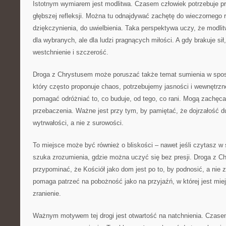
Istotnym wymiarem jest modlitwa. Czasem człowiek potrzebuje p
głębszej refleksji. Można tu odnajdywać zachętę do wieczornego 
dziękczynienia, do uwielbienia. Taka perspektywa uczy, że modli
dla wybranych, ale dla ludzi pragnących miłości. A gdy brakuje sił
westchnienie i szczerość.
Droga z Chrystusem może poruszać także temat sumienia w spos
który często proponuje chaos, potrzebujemy jasności i wewnętrzn
pomagać odróżniać to, co buduje, od tego, co rani. Mogą zachęca
przebaczenia. Ważne jest przy tym, by pamiętać, że dojrzałość d
wytrwałości, a nie z surowości.
To miejsce może być również o bliskości – nawet jeśli czytasz w
szuka zrozumienia, gdzie można uczyć się bez presji. Droga z 
przypominać, że Kościół jako dom jest po to, by podnosić, a nie
pomaga patrzeć na pobożność jako na przyjaźń, w której jest mie
zranienie.
Ważnym motywem tej drogi jest otwartość na natchnienia. Czase