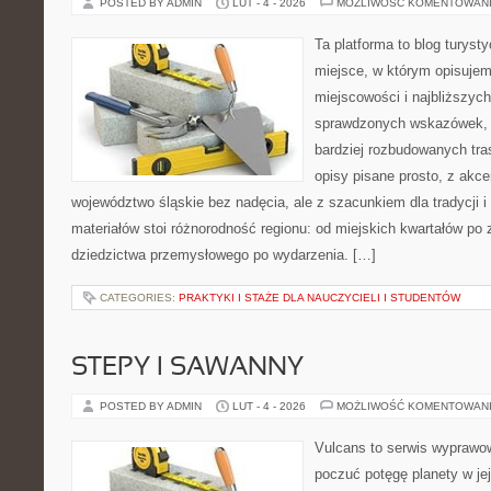
POSTED BY ADMIN
LUT - 4 - 2026
MOŻLIWOŚĆ KOMENTOWAN
Ta platforma to blog turys
miejsce, w którym opisujem
miejscowości i najbliższych
sprawdzonych wskazówek, 
bardziej rozbudowanych tra
opisy pisane prosto, z akc
województwo śląskie bez nadęcia, ale z szacunkiem dla tradycji i
materiałów stoi różnorodność regionu: od miejskich kwartałów po 
dziedzictwa przemysłowego po wydarzenia. […]
CATEGORIES:
PRAKTYKI I STAŻE DLA NAUCZYCIELI I STUDENTÓW
STEPY I SAWANNY
POSTED BY ADMIN
LUT - 4 - 2026
MOŻLIWOŚĆ KOMENTOWAN
Vulcans to serwis wyprawow
poczuć potęgę planety w jej 