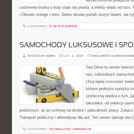
wszechstronne podejście do
codzienna troska o buty staje się prosta, a efekty widać od razu. 
i Obuwie vintage i retro. Dobre obuwie potrafi służyć latami, ale ty
CATEGORIES:
ŚLUB W PLENERZE
SAMOCHODY LUKSUSOWE I SP
POSTED BY ADMIN
LUT - 3 - 2026
MOŻLIWOŚĆ KOMENTOWAN
Taxi Drive to serwis tworz
taxi, miłośnikach samochod
chcą lepiej zrozumieć świa
którym praktyka spotyka si
użyteczną wiedzą o tym, j
taksówka: od selekcji samo
podróżnym, aż po ochronę na drodze i opłacalność pracy. Zobac
Transport publiczny i alternatywy dla aut. Ten serwis opisuje taxi 
CATEGORIES:
TECHNOLOGIE I INNOWACJE