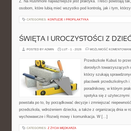
Z. Na Rushmore najważniejsze jest praktyka. Treści powstają ta
osobom, które lubią mieć wszystko pod kontrolą, jak i tym, którz
CATEGORIES:
KONTUZJE I PROFILAKTYKA
ŚWIĘTA I UROCZYSTOŚCI Z DZIE
POSTED BY ADMIN
LUT - 1 - 2026
MOŻLIWOŚĆ KOMENTOWAN
Przedszkole Kubuś to prze
dorosłych towarzyszących 
którzy szukają sprawdzonyc
placówek przedszkolnych i 
poradnikowy, w którym prak
spotyka się z użytecznymi
powstała po to, by porządkować decyzje i zmniejszać niepewno
przedszkola, wdrożeniem dziecka, a także z organizacją dnia w 
wychowawcze i Rozwój mowy i komunikacja. W […]
CATEGORIES:
Z ŻYCIA WĘDKARZA