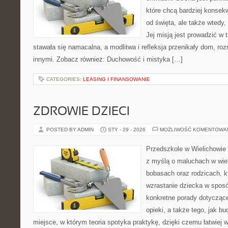
które chcą bardziej konsekw
od święta, ale także wtedy,
Jej misją jest prowadzić w
stawała się namacalna, a modlitwa i refleksja przenikały dom, ro
innymi. Zobacz również: Duchowość i mistyka […]
CATEGORIES:
LEASING I FINANSOWANIE
ZDROWIE DZIECI
POSTED BY ADMIN
STY - 29 - 2026
MOŻLIWOŚĆ KOMENTOWA
Przedszkole w Wielichowie 
z myślą o maluchach w wie
bobasach oraz rodzicach, k
wzrastanie dziecka w spos
konkretne porady dotyczące
opieki, a także tego, jak b
miejsce, w którym teoria spotyka praktykę, dzięki czemu łatwiej