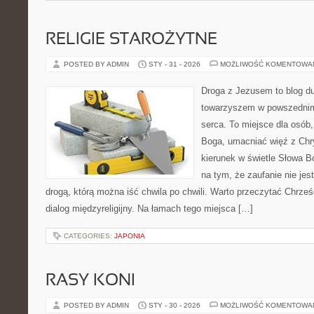
RELIGIE STAROŻYTNE
POSTED BY ADMIN
STY - 31 - 2026
MOŻLIWOŚĆ KOMENTOWA
Droga z Jezusem to blog d
towarzyszem w powszednim 
serca. To miejsce dla osób,
Boga, umacniać więź z Ch
kierunek w świetle Słowa Bo
na tym, że zaufanie nie jes
drogą, którą można iść chwila po chwili. Warto przeczytać Chrze
dialog międzyreligijny. Na łamach tego miejsca […]
CATEGORIES:
JAPONIA
RASY KONI
POSTED BY ADMIN
STY - 30 - 2026
MOŻLIWOŚĆ KOMENTOWA