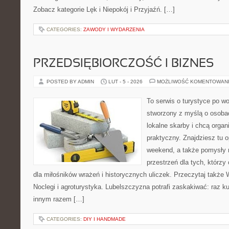
Zobacz kategorie Lęk i Niepokój i Przyjaźń. […]
CATEGORIES:
ZAWODY I WYDARZENIA
PRZEDSIĘBIORCZOŚĆ I BIZNES
POSTED BY ADMIN
LUT - 5 - 2026
MOŻLIWOŚĆ KOMENTOWAN
To serwis o turystyce po w
stworzony z myślą o osobac
lokalne skarby i chcą orga
praktyczny. Znajdziesz tu op
weekend, a także pomysły n
przestrzeń dla tych, którzy
dla miłośników wrażeń i historycznych uliczek. Przeczytaj także W
Noclegi i agroturystyka. Lubelszczyzna potrafi zaskakiwać: raz k
innym razem […]
CATEGORIES:
DIY I HANDMADE