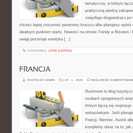
tematyczny, w którym łączą 
praktyczną wiedzą zakupow
zwięzłego drogowskazu po t
chcesz lepiej zrozumieć parametry kruszcu albo planujesz wybór o
idealnym punktem startu. Nowości na stronie Trendy w Biżuterii i 
uwagi pozostaje estetyka […]
CATEGORIES:
LIPSK (LEIPZIG)
FRANCJA
POSTED BY ADMIN
LUT - 1 - 2026
MOŻLIWOŚĆ KOMENTOWAN
Rushmore to blog turystycz
osobach spragnionych wraże
którym łączą się inspiracje
wskazówkami. Jeśli planuje
Francji, Niemiec, Austrii al
kompletny obraz na to, jak