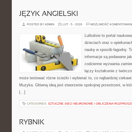
JĘZYK ANGIELSKI
POSTED BY ADMIN
LUT - 5 - 2026
MOŻLIWOŚĆ KOMENTOWAN
Lulitulisie to portal nauko
dzieciach oraz o opiekunac
naukę w sposób łagodny. T
informacje są podawane ja
codzienne wyzwania zamieni
łączy kształcenie z twórcz
może testować różne ścieżki i wybierać to, co najbardziej ciekaw
Muzyka. Główną ideą jest stworzenie spokojnej przestrzeni, w kt
[…]
CATEGORIES:
SZTUCZNE SIECI NEURONOWE I OBLICZENIA ROZPROSZ
RYBNIK