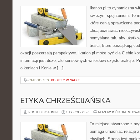
Ikarion.pl to dynamiczna wi
świeżym spojrzeniem. To m
które cenią sprawdzone pod
chcą poznawać nieoczywiste
pomyślana tak, aby użytkow
treści, które porządkują co
okazji poszerzają perspektywę. Ikarion.pl może być dla Ciebie 
informacji jest dużo, ale sensownych wniosków często brakuje. P
o koniach i Konie w […]
CATEGORIES:
KOBIETY W NAUCE
ETYKA CHRZEŚCIJAŃSKA
POSTED BY ADMIN
STY - 29 - 2026
MOŻLIWOŚĆ KOMENTOWA
To miejsce stworzone z myś
pomaga umacniać relację 
chwilach. Strona jest punkt