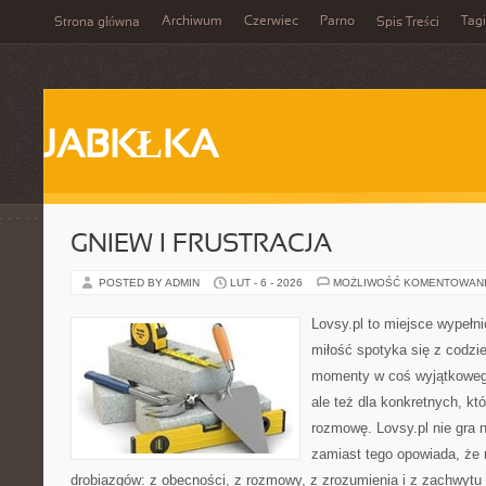
Archiwum
Czerwiec
Parno
Tagi
Strona główna
Spis Treści
JABKŁKA
GNIEW I FRUSTRACJA
POSTED BY ADMIN
LUT - 6 - 2026
MOŻLIWOŚĆ KOMENTOWAN
Lovsy.pl to miejsce wypełn
miłość spotyka się z codzie
momenty w coś wyjątkowego
ale też dla konkretnych, k
rozmowę. Lovsy.pl nie gra 
zamiast tego opowiada, że r
drobiazgów: z obecności, z rozmowy, z zrozumienia i z zachwytu 