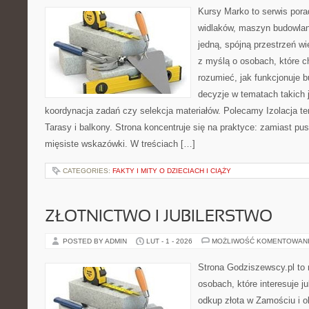
Kursy Marko to serwis pora
widlaków, maszyn budowlan
jedną, spójną przestrzeń w
z myślą o osobach, które ch
rozumieć, jak funkcjonuje 
decyzje w tematach takich 
koordynacja zadań czy selekcja materiałów. Polecamy Izolacja te
Tarasy i balkony. Strona koncentruje się na praktyce: zamiast pu
mięsiste wskazówki. W treściach […]
CATEGORIES:
FAKTY I MITY O DZIECIACH I CIĄŻY
ZŁOTNICTWO I JUBILERSTWO
POSTED BY ADMIN
LUT - 1 - 2026
MOŻLIWOŚĆ KOMENTOWAN
Strona Godziszewscy.pl to 
osobach, które interesuje ju
odkup złota w Zamościu i ok