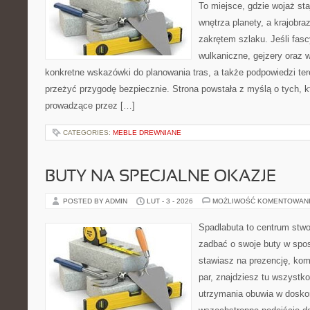
To miejsce, gdzie wojaż sta
wnętrza planety, a krajobr
zakrętem szlaku. Jeśli fasc
wulkaniczne, gejzery oraz 
konkretne wskazówki do planowania tras, a także podpowiedzi te
przeżyć przygodę bezpiecznie. Strona powstała z myślą o tych, k
prowadzące przez […]
CATEGORIES:
MEBLE DREWNIANE
BUTY NA SPECJALNE OKAZJE
POSTED BY ADMIN
LUT - 3 - 2026
MOŻLIWOŚĆ KOMENTOWAN
Spadlabuta to centrum stwo
zadbać o swoje buty w spos
stawiasz na prezencję, komf
par, znajdziesz tu wszystko
utrzymania obuwia w dosko