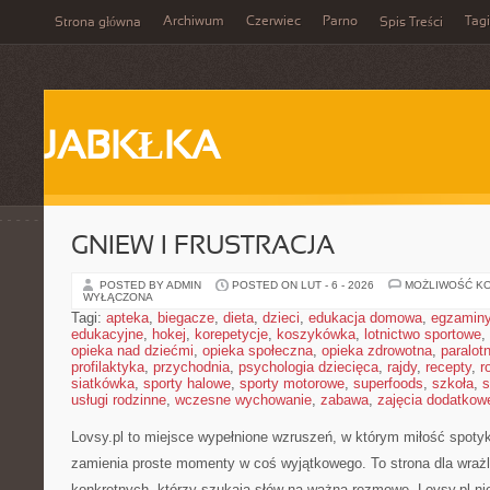
Archiwum
Czerwiec
Parno
Tagi
Strona główna
Spis Treści
JABKŁKA
GNIEW I FRUSTRACJA
POSTED BY ADMIN
POSTED ON LUT - 6 - 2026
MOŻLIWOŚĆ K
WYŁĄCZONA
Tagi:
apteka
,
biegacze
,
dieta
,
dzieci
,
edukacja domowa
,
egzamin
edukacyjne
,
hokej
,
korepetycje
,
koszykówka
,
lotnictwo sportowe
,
opieka nad dziećmi
,
opieka społeczna
,
opieka zdrowotna
,
paralot
profilaktyka
,
przychodnia
,
psychologia dziecięca
,
rajdy
,
recepty
,
r
siatkówka
,
sporty halowe
,
sporty motorowe
,
superfoods
,
szkoła
,
s
usługi rodzinne
,
wczesne wychowanie
,
zabawa
,
zajęcia dodatkow
Lovsy.pl to miejsce wypełnione wzruszeń, w którym miłość spotyk
zamienia proste momenty w coś wyjątkowego. To strona dla wrażli
konkretnych, którzy szukają słów na ważną rozmowę. Lovsy.pl ni