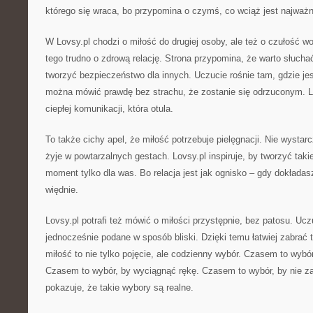
którego się wraca, bo przypomina o czymś, co wciąż jest najważni
W Lovsy.pl chodzi o miłość do drugiej osoby, ale też o czułość 
tego trudno o zdrową relację. Strona przypomina, że warto słuchać
tworzyć bezpieczeństwo dla innych. Uczucie rośnie tam, gdzie jes
można mówić prawdę bez strachu, że zostanie się odrzuconym. Lo
ciepłej komunikacji, która otula.
To także cichy apel, że miłość potrzebuje pielęgnacji. Nie wystar
żyje w powtarzalnych gestach. Lovsy.pl inspiruje, by tworzyć taki
moment tylko dla was. Bo relacja jest jak ognisko – gdy dokładas
więdnie.
Lovsy.pl potrafi też mówić o miłości przystępnie, bez patosu. U
jednocześnie podane w sposób bliski. Dzięki temu łatwiej zabrać 
miłość to nie tylko pojęcie, ale codzienny wybór. Czasem to wybó
Czasem to wybór, by wyciągnąć rękę. Czasem to wybór, by nie z
pokazuje, że takie wybory są realne.