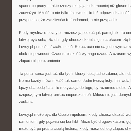
spacer po pracy – takie rzeczy sklejają ludzi mocniej niż głośne 
zauważyć. Miłość to nie tylko fajerwerki; to też odpowiedzialność
przypomina, że życzliwość to fundament, a nie przypadek.
Kiedy myślisz o Lovsy.pl, możesz ją poczuć jak pamiętnik. To ene
łatwiej być sobą. Są dni, gdy chcesz dzielić się szczęściem. Są te
Lovsy.pl pomieści światło i cień. Bo uczucia nie są jednowymiar
obok niepewności. Czasem bliskość wymaga czasu. A czasem wy
złapać nić porozumienia.
Ta portal serca jest też dla tych, którzy lubią ładne zdania, ale i d
Bo nie każdy mówi miłość tak samo. Jedni tworzą listy. Inni wolą k
łączy oba podejścia. To motywacja do tego, by rozumieć siebie. A
czujesz, tym łatwiej unikać nieporozumień. Miłość nie jest domyś
zaufania.
Lovsy.pl może być dla Ciebie impulsem, kiedy chcesz okazać w
ramieniem, gdy pojawia się konflikt. Może być drogowskazem, gd
może być po prostu ciepłą historią, kiedy masz ochotę złapać chwi