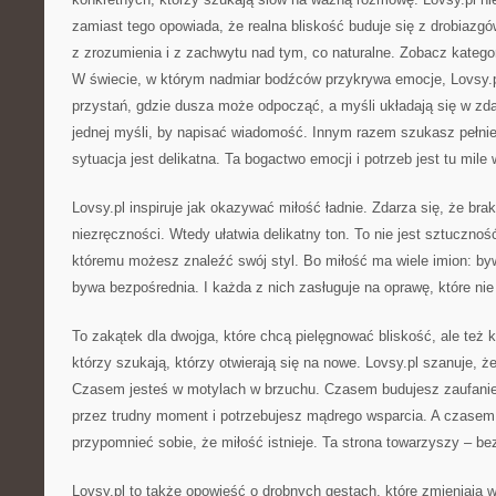
zamiast tego opowiada, że realna bliskość buduje się z drobiazg
z zrozumienia i z zachwytu nad tym, co naturalne. Zobacz katego
W świecie, w którym nadmiar bodźców przykrywa emocje, Lovsy.pl
przystań, gdzie dusza może odpocząć, a myśli układają się w zd
jednej myśli, by napisać wiadomość. Innym razem szukasz pełnie
sytuacja jest delikatna. Ta bogactwo emocji i potrzeb jest tu mile 
Lovsy.pl inspiruje jak okazywać miłość ładnie. Zdarza się, że brak
niezręczności. Wtedy ułatwia delikatny ton. To nie jest sztucznoś
któremu możesz znaleźć swój styl. Bo miłość ma wiele imion: by
bywa bezpośrednia. I każda z nich zasługuje na oprawę, które nie
To zakątek dla dwojga, które chcą pielęgnować bliskość, ale też k
którzy szukają, którzy otwierają się na nowe. Lovsy.pl szanuje, że
Czasem jesteś w motylach w brzuchu. Czasem budujesz zaufani
przez trudny moment i potrzebujesz mądrego wsparcia. A czasem
przypomnieć sobie, że miłość istnieje. Ta strona towarzyszy – be
Lovsy.pl to także opowieść o drobnych gestach, które zmieniają 