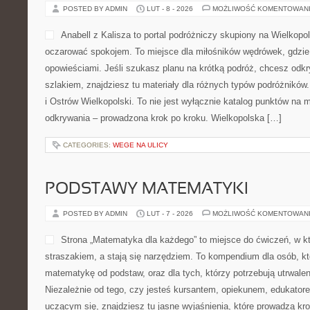
POSTED BY ADMIN
LUT - 8 - 2026
MOŻLIWOŚĆ KOMENTOWAN
Anabell z Kalisza to portal podróżniczy skupiony na Wielkopol
oczarować spokojem. To miejsce dla miłośników wędrówek, gdzie
opowieściami. Jeśli szukasz planu na krótką podróż, chcesz odk
szlakiem, znajdziesz tu materiały dla różnych typów podróżników
i Ostrów Wielkopolski. To nie jest wyłącznie katalog punktów na m
odkrywania – prowadzona krok po kroku. Wielkopolska […]
CATEGORIES:
WEGE NA ULICY
PODSTAWY MATEMATYKI
POSTED BY ADMIN
LUT - 7 - 2026
MOŻLIWOŚĆ KOMENTOWAN
Strona „Matematyka dla każdego” to miejsce do ćwiczeń, w któ
straszakiem, a stają się narzędziem. To kompendium dla osób, kt
matematykę od podstaw, oraz dla tych, którzy potrzebują utrwale
Niezależnie od tego, czy jesteś kursantem, opiekunem, edukator
uczącym się, znajdziesz tu jasne wyjaśnienia, które prowadzą kr