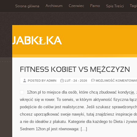
Archiwum
Czerwiec
Parno
Tagi
Strona główna
Spis Treści
JABKŁKA
FITNESS KOBIET VS MĘŻCZYZN
POSTED BY ADMIN
LUT - 24 - 2026
MOŻLIWOŚĆ KOMENTOWA
12ton.pl to miejsce dla osób, które chcą zbudować kondycję,
wkręcić się w rower. To serwis, w którym aktywność fizyczna łączy
podejście do celów jest realistyczne. Jeśli szukasz sprawdzonych
chcesz uporządkować swoje nawyki, tutaj znajdziesz inspiracje 
a nie do ideałów z plakatu. Kategorie dla każdego to Dieta i żywie
Sednem 12ton.pl jest równowaga: […]