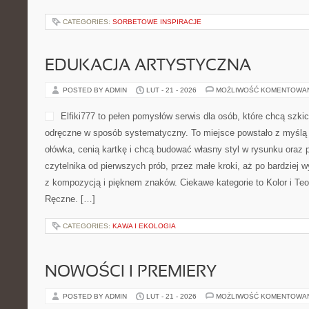
CATEGORIES:
SORBETOWE INSPIRACJE
EDUKACJA ARTYSTYCZNA
POSTED BY ADMIN
LUT - 21 - 2026
MOŻLIWOŚĆ KOMENTOWA
Elfiki777 to pełen pomysłów serwis dla osób, które chcą szki
odręczne w sposób systematyczny. To miejsce powstało z myślą o
ołówka, cenią kartkę i chcą budować własny styl w rysunku oraz 
czytelnika od pierwszych prób, przez małe kroki, aż po bardziej
z kompozycją i pięknem znaków. Ciekawe kategorie to Kolor i Teo
Ręczne. […]
CATEGORIES:
KAWA I EKOLOGIA
NOWOŚCI I PREMIERY
POSTED BY ADMIN
LUT - 21 - 2026
MOŻLIWOŚĆ KOMENTOWA