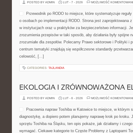
POSTED BY ADMIN
LUT - 7 - 2026
MOŻLIWOŚĆ KOMENTOWAN
Przewodnik po RODO to miejsce, które systematyzuje reguły 
o osobach po implementacji RODO. Strona jest zaprojektowana z
w instytucjach oraz u praktyków za bezpieczeństwo informacji. Je
zrozumienia przepisów w taki sposób, aby działania były spójne n
zrozumiałe dla zespołów. Polecamy Prawo sektorowe i Polityki i
centrum tematyki znajdują się współczesne standardy przetwarza
celowość, […]
CATEGORIES:
TAJLANDIA
EKOLOGIA I ZRÓWNOWAŻONA E
POSTED BY ADMIN
LUT - 6 - 2026
MOŻLIWOŚĆ KOMENTOWAN
Pracownia napraw Toshiba w Katowice to miejsce, w którym s
diagnostykę, a dopiero potem planujemy naprawę krok po kroku. J
sprzętu Toshiba na Śląsku, ten opis pokaże, jak działamy i czego
wymagać. Ciekawe kategorie to Częste Problemy z Laptopami Tos