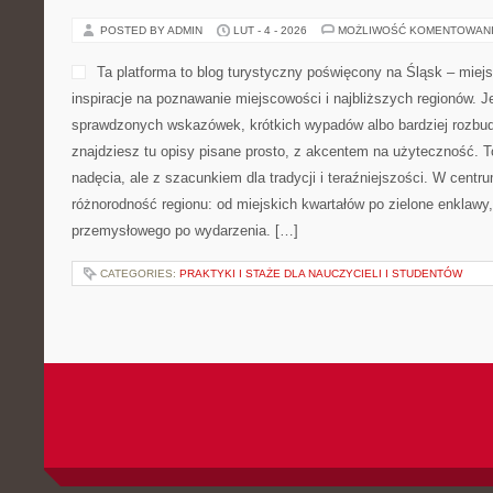
POSTED BY ADMIN
LUT - 4 - 2026
MOŻLIWOŚĆ KOMENTOWAN
Ta platforma to blog turystyczny poświęcony na Śląsk – miej
inspiracje na poznawanie miejscowości i najbliższych regionów. Je
sprawdzonych wskazówek, krótkich wypadów albo bardziej rozbu
znajdziesz tu opisy pisane prosto, z akcentem na użyteczność. 
nadęcia, ale z szacunkiem dla tradycji i teraźniejszości. W centr
różnorodność regionu: od miejskich kwartałów po zielone enklawy
przemysłowego po wydarzenia. […]
CATEGORIES:
PRAKTYKI I STAŻE DLA NAUCZYCIELI I STUDENTÓW