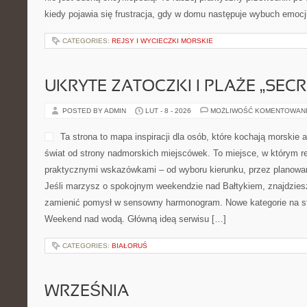
kiedy pojawia się frustracja, gdy w domu następuje wybuch emocj
CATEGORIES:
REJSY I WYCIECZKI MORSKIE
UKRYTE ZATOCZKI I PLAŻE „SECR
POSTED BY ADMIN
LUT - 8 - 2026
MOŻLIWOŚĆ KOMENTOWAN
Ta strona to mapa inspiracji dla osób, które kochają morskie
świat od strony nadmorskich miejscówek. To miejsce, w którym re
praktycznymi wskazówkami – od wyboru kierunku, przez planowan
Jeśli marzysz o spokojnym weekendzie nad Bałtykiem, znajdziesz
zamienić pomysł w sensowny harmonogram. Nowe kategorie na str
Weekend nad wodą. Główną ideą serwisu […]
CATEGORIES:
BIAŁORUŚ
WRZEŚNIA