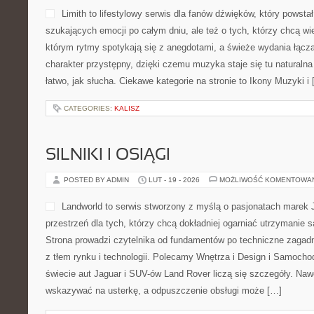
Limith to lifestylowy serwis dla fanów dźwięków, który powsta
szukających emocji po całym dniu, ale też o tych, którzy chcą wi
którym rytmy spotykają się z anegdotami, a świeże wydania łącz
charakter przystępny, dzięki czemu muzyka staje się tu naturalna
łatwo, jak słucha. Ciekawe kategorie na stronie to Ikony Muzyki i
CATEGORIES:
KALISZ
SILNIKI I OSIĄGI
POSTED BY ADMIN
LUT - 19 - 2026
MOŻLIWOŚĆ KOMENTOWA
Landworld to serwis stworzony z myślą o pasjonatach marek 
przestrzeń dla tych, którzy chcą dokładniej ogarniać utrzymanie
Strona prowadzi czytelnika od fundamentów po techniczne zagadn
z tłem rynku i technologii. Polecamy Wnętrza i Design i Samoc
świecie aut Jaguar i SUV-ów Land Rover liczą się szczegóły. Nawe
wskazywać na usterkę, a odpuszczenie obsługi może […]