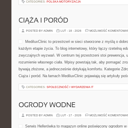
CATEGORIES:
POLSKA MOTORYZACJA
CIĄŻA I PORÓD
POSTED BY ADMIN
LUT - 18 - 2026
MOŻLIWOŚĆ KOMENTOWA
MediluxClinic to przestrzeń w sieci stworzone z myślą o dobr
każdym etapie życia. To blog internetowy, który łączy rzetelną e
zwyczajnych wyzwań. W centrum tej przestrzeni stoi prewencja, 
rozumienie własnego ciała. Wpisy powstają tak, aby pomagać zro
bywają złożone, a jednocześnie dotykają komfortu. Kategorie Zdro
Ciąża i poród. Na łamach MediluxClinic pojawiają się artykuły po
CATEGORIES:
SPOŁECZNOŚĆ I WYDARZENIA IT
OGRODY WODNE
POSTED BY ADMIN
LUT - 17 - 2026
MOŻLIWOŚĆ KOMENTOWA
Serwis Hellerówka to magazyn online poświęcony ogrodom w 