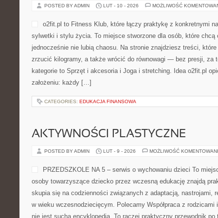
POSTED BY ADMIN
LUT - 10 - 2026
MOŻLIWOŚĆ KOMENTOWA
o2fit.pl to Fitness Klub, które łączy praktykę z konkretnymi 
sylwetki i stylu życia. To miejsce stworzone dla osób, które chcą
jednocześnie nie lubią chaosu. Na stronie znajdziesz treści, któ
zrzucić kilogramy, a także wrócić do równowagi — bez presji, za
kategorie to Sprzęt i akcesoria i Joga i stretching. Idea o2fit.pl o
założeniu: każdy […]
CATEGORIES:
EDUKACJA FINANSOWA
AKTYWNOŚCI PLASTYCZNE
POSTED BY ADMIN
LUT - 9 - 2026
MOŻLIWOŚĆ KOMENTOWAN
PRZEDSZKOLE NA 5 – serwis o wychowaniu dzieci To miejsce
osoby towarzyszące dziecko przez wczesną edukację znajdą prakt
skupia się na codzienności związanych z adaptacją, nastrojami, 
w wieku wczesnodziecięcym. Polecamy Współpraca z rodzicami i 
nie jest suchą encyklopedią. To raczej praktyczny przewodnik po 