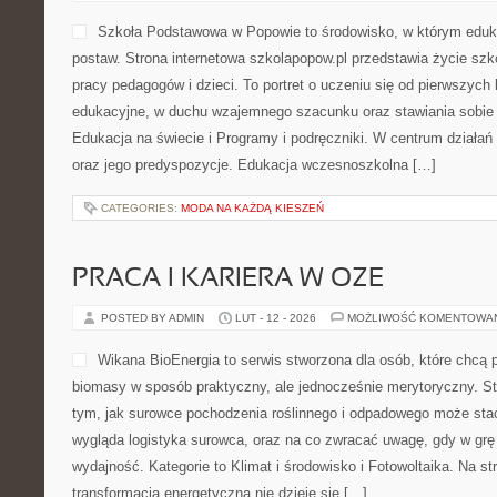
Szkoła Podstawowa w Popowie to środowisko, w którym eduk
postaw. Strona internetowa szkolapopow.pl przedstawia życie szk
pracy pedagogów i dzieci. To portret o uczeniu się od pierwszych
edukacyjne, w duchu wzajemnego szacunku oraz stawiania sobie c
Edukacja na świecie i Programy i podręczniki. W centrum działań
oraz jego predyspozycje. Edukacja wczesnoszkolna […]
CATEGORIES:
MODA NA KAŻDĄ KIESZEŃ
PRACA I KARIERA W OZE
POSTED BY ADMIN
LUT - 12 - 2026
MOŻLIWOŚĆ KOMENTOWA
Wikana BioEnergia to serwis stworzona dla osób, które chcą 
biomasy w sposób praktyczny, ale jednocześnie merytoryczny. St
tym, jak surowce pochodzenia roślinnego i odpadowego może stać 
wygląda logistyka surowca, oraz na co zwracać uwagę, gdy w gr
wydajność. Kategorie to Klimat i środowisko i Fotowoltaika. Na str
transformacja energetyczna nie dzieje się […]