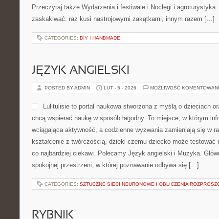
Przeczytaj także Wydarzenia i festiwale i Noclegi i agroturystyka
zaskakiwać: raz kusi nastrojowymi zakątkami, innym razem […]
CATEGORIES:
DIY I HANDMADE
JĘZYK ANGIELSKI
POSTED BY ADMIN
LUT - 5 - 2026
MOŻLIWOŚĆ KOMENTOWAN
Lulitulisie to portal naukowa stworzona z myślą o dzieciach o
chcą wspierać naukę w sposób łagodny. To miejsce, w którym in
wciągająca aktywność, a codzienne wyzwania zamieniają się w ra
kształcenie z twórczością, dzięki czemu dziecko może testować ró
co najbardziej ciekawi. Polecamy Język angielski i Muzyka. Główn
spokojnej przestrzeni, w której poznawanie odbywa się […]
CATEGORIES:
SZTUCZNE SIECI NEURONOWE I OBLICZENIA ROZPROSZ
RYBNIK