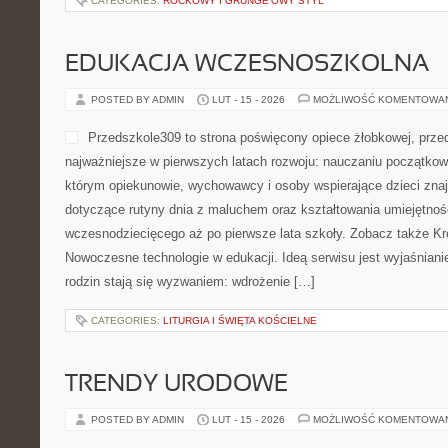
CATEGORIES:
ROCKOWY I GRUNGE’OWY STYL
EDUKACJA WCZESNOSZKOLNA
POSTED BY ADMIN
LUT - 15 - 2026
MOŻLIWOŚĆ KOMENTOWA
Przedszkole309 to strona poświęcony opiece żłobkowej, prze
najważniejsze w pierwszych latach rozwoju: nauczaniu początkow
którym opiekunowie, wychowawcy i osoby wspierające dzieci zna
dotyczące rutyny dnia z maluchem oraz kształtowania umiejętnoś
wczesnodziecięcego aż po pierwsze lata szkoły. Zobacz także Kr
Nowoczesne technologie w edukacji. Ideą serwisu jest wyjaśnianie
rodzin stają się wyzwaniem: wdrożenie […]
CATEGORIES:
LITURGIA I ŚWIĘTA KOŚCIELNE
TRENDY URODOWE
POSTED BY ADMIN
LUT - 15 - 2026
MOŻLIWOŚĆ KOMENTOWA