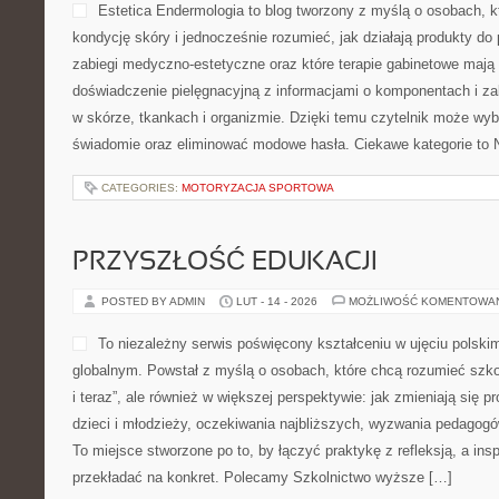
Estetica Endermologia to blog tworzony z myślą o osobach, k
kondycję skóry i jednocześnie rozumieć, jak działają produkty do 
zabiegi medyczno-estetyczne oraz które terapie gabinetowe mają
doświadczenie pielęgnacyjną z informacjami o komponentach i z
w skórze, tkankach i organizmie. Dzięki temu czytelnik może wybi
świadomie oraz eliminować modowe hasła. Ciekawe kategorie to
CATEGORIES:
MOTORYZACJA SPORTOWA
PRZYSZŁOŚĆ EDUKACJI
POSTED BY ADMIN
LUT - 14 - 2026
MOŻLIWOŚĆ KOMENTOWA
To niezależny serwis poświęcony kształceniu w ujęciu polski
globalnym. Powstał z myślą o osobach, które chcą rozumieć szkołę
i teraz”, ale również w większej perspektywie: jak zmieniają się 
dzieci i młodzieży, oczekiwania najbliższych, wyzwania pedagogó
To miejsce stworzone po to, by łączyć praktykę z refleksją, a ins
przekładać na konkret. Polecamy Szkolnictwo wyższe […]