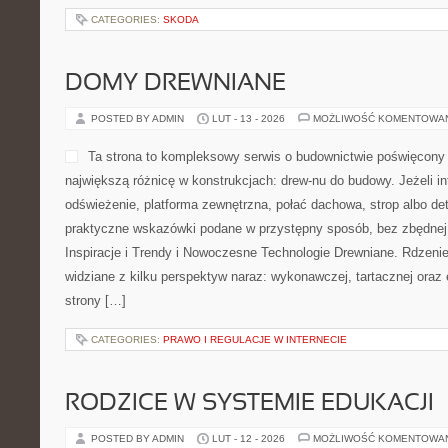
CATEGORIES:
SKODA
DOMY DREWNIANE
POSTED BY ADMIN
LUT - 13 - 2026
MOŻLIWOŚĆ KOMENTOWA
Ta strona to kompleksowy serwis o budownictwie poświęcony 
największą różnicę w konstrukcjach: drew-nu do budowy. Jeżeli i
odświeżenie, platforma zewnętrzna, połać dachowa, strop albo deta
praktyczne wskazówki podane w przystępny sposób, bez zbędnej t
Inspiracje i Trendy i Nowoczesne Technologie Drewniane. Rdzeni
widziane z kilku perspektyw naraz: wykonawczej, tartacznej oraz 
strony […]
CATEGORIES:
PRAWO I REGULACJE W INTERNECIE
RODZICE W SYSTEMIE EDUKACJI
POSTED BY ADMIN
LUT - 12 - 2026
MOŻLIWOŚĆ KOMENTOWA