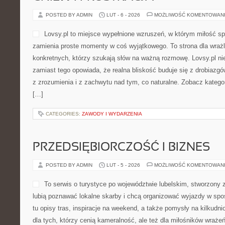
POSTED BY ADMIN
LUT - 6 - 2026
MOŻLIWOŚĆ KOMENTOWAN
Lovsy.pl to miejsce wypełnione wzruszeń, w którym miłość sp
zamienia proste momenty w coś wyjątkowego. To strona dla wrażli
konkretnych, którzy szukają słów na ważną rozmowę. Lovsy.pl ni
zamiast tego opowiada, że realna bliskość buduje się z drobiazg
z zrozumienia i z zachwytu nad tym, co naturalne. Zobacz kategor
[…]
CATEGORIES:
ZAWODY I WYDARZENIA
PRZEDSIĘBIORCZOŚĆ I BIZNES
POSTED BY ADMIN
LUT - 5 - 2026
MOŻLIWOŚĆ KOMENTOWAN
To serwis o turystyce po województwie lubelskim, stworzony 
lubią poznawać lokalne skarby i chcą organizować wyjazdy w spo
tu opisy tras, inspiracje na weekend, a także pomysły na kilkudn
dla tych, którzy cenią kameralność, ale też dla miłośników wrażeń