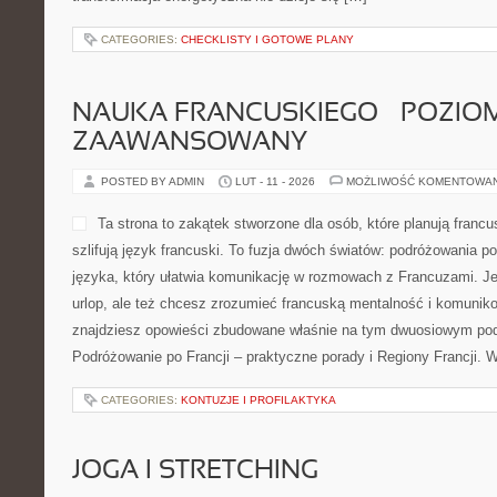
CATEGORIES:
CHECKLISTY I GOTOWE PLANY
NAUKA FRANCUSKIEGO – POZIOM
ZAAWANSOWANY
POSTED BY ADMIN
LUT - 11 - 2026
MOŻLIWOŚĆ KOMENTOWA
Ta strona to zakątek stworzone dla osób, które planują franc
szlifują język francuski. To fuzja dwóch światów: podróżowania p
języka, który ułatwia komunikację w rozmowach z Francuzami. Je
urlop, ale też chcesz zrozumieć francuską mentalność i komunikow
znajdziesz opowieści zbudowane właśnie na tym dwuosiowym pode
Podróżowanie po Francji – praktyczne porady i Regiony Francji. 
CATEGORIES:
KONTUZJE I PROFILAKTYKA
JOGA I STRETCHING