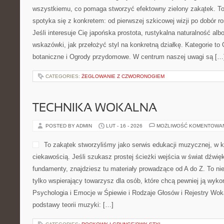
wszystkiemu, co pomaga stworzyć efektowny zielony zakątek. T
spotyka się z konkretem: od pierwszej szkicowej wizji po dobór ro
Jeśli interesuje Cię japońska prostota, rustykalna naturalność alb
wskazówki, jak przełożyć styl na konkretną działkę. Kategorie to 
botaniczne i Ogrody przydomowe. W centrum naszej uwagi są […
CATEGORIES:
ŻEGLOWANIE Z CZWORONOGIEM
TECHNIKA WOKALNA
POSTED BY ADMIN
LUT - 16 - 2026
MOŻLIWOŚĆ KOMENTOWA
To zakątek stworzyliśmy jako serwis edukacji muzycznej, w 
ciekawością. Jeśli szukasz prostej ścieżki wejścia w świat dźwi
fundamenty, znajdziesz tu materiały prowadzące od A do Z. To nie
tylko wspierający towarzysz dla osób, które chcą pewniej ją wyk
Psychologia i Emocje w Śpiewie i Rodzaje Głosów i Rejestry Wok
podstawy teorii muzyki: […]