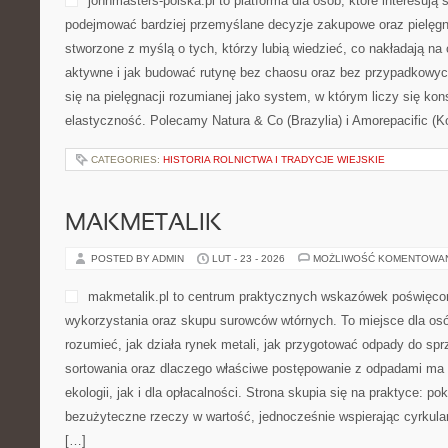
johnmasters-polska.pl to platforma dla osób, które interesują
podejmować bardziej przemyślane decyzje zakupowe oraz pielęgn
stworzone z myślą o tych, którzy lubią wiedzieć, co nakładają na 
aktywne i jak budować rutynę bez chaosu oraz bez przypadkowyc
się na pielęgnacji rozumianej jako system, w którym liczy się kon
elastyczność. Polecamy Natura & Co (Brazylia) i Amorepacific (K
CATEGORIES:
HISTORIA ROLNICTWA I TRADYCJE WIEJSKIE
MAKMETALIK
POSTED BY ADMIN
LUT - 23 - 2026
MOŻLIWOŚĆ KOMENTOWA
makmetalik.pl to centrum praktycznych wskazówek poświęc
wykorzystania oraz skupu surowców wtórnych. To miejsce dla osób 
rozumieć, jak działa rynek metali, jak przygotować odpady do spr
sortowania oraz dlaczego właściwe postępowanie z odpadami ma
ekologii, jak i dla opłacalności. Strona skupia się na praktyce: po
bezużyteczne rzeczy w wartość, jednocześnie wspierając cyrkula
[…]