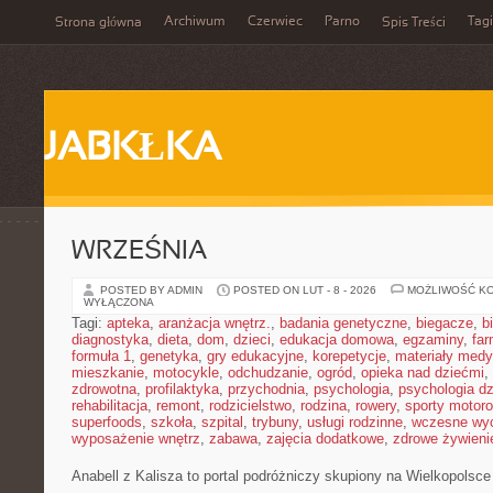
Archiwum
Czerwiec
Parno
Tagi
Strona główna
Spis Treści
JABKŁKA
WRZEŚNIA
POSTED BY ADMIN
POSTED ON LUT - 8 - 2026
MOŻLIWOŚĆ K
WYŁĄCZONA
Tagi:
apteka
,
aranżacja wnętrz.
,
badania genetyczne
,
biegacze
,
b
diagnostyka
,
dieta
,
dom
,
dzieci
,
edukacja domowa
,
egzaminy
,
far
formuła 1
,
genetyka
,
gry edukacyjne
,
korepetycje
,
materiały med
mieszkanie
,
motocykle
,
odchudzanie
,
ogród
,
opieka nad dziećmi
,
zdrowotna
,
profilaktyka
,
przychodnia
,
psychologia
,
psychologia dz
rehabilitacja
,
remont
,
rodzicielstwo
,
rodzina
,
rowery
,
sporty motor
superfoods
,
szkoła
,
szpital
,
trybuny
,
usługi rodzinne
,
wczesne wy
wyposażenie wnętrz
,
zabawa
,
zajęcia dodatkowe
,
zdrowe żywieni
Anabell z Kalisza to portal podróżniczy skupiony na Wielkopolsce 