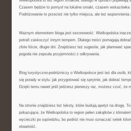
Wielkopolska to też region smaków, dlatego w opisach pojawiają s
Czasem będzie to pomysł na lokalne smaki, czasem wskazówka 
Podróżowanie to przecież nie tylko miejsca, ale też wspomnienia
Ważnym elementem bloga jest sezonowość. Wielkopolska inaczej
potrafi zaskoczyć innym tempem. Dlatego treści pomagają dobrać
złote liście, długie dni. Znajdziesz też sugestie, jak planować spa
pogoda nie zepsuła przyjemności z odkrywania.
Blog turystyczno-podróżniczy o Wielkopolsce jest też dla osób, kt
się porady w stylu: jak przygotować się sprytnie, jak dobrać tempo
Dzięki temu nawet jeśli jedziesz pierwszy raz, możesz czuć, że 
Na stronie znajdziesz też teksty, które budują apetyt na drogę. T
pokazujące, że Wielkopolska to region pełen zakątków z klimat
wycieczki po sąsiedzku, bo podróż nie musi oznaczać setek kilo
otwartość.