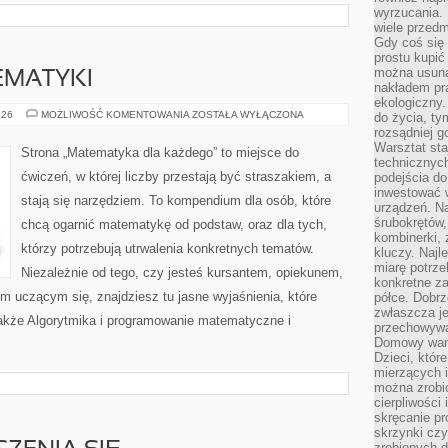
wyrzucania. 
wiele przedm
Gdy coś się 
prostu kupi
można usuną
EMATYKI
nakładem pr
ekologiczny.
PODSTAWY
026
MOŻLIWOŚĆ KOMENTOWANIA
ZOSTAŁA WYŁĄCZONA
do życia, t
MATEMATYKI
rozsądniej 
Warsztat sta
Strona „Matematyka dla każdego” to miejsce do
technicznych
ćwiczeń, w której liczby przestają być straszakiem, a
podejścia do
inwestować w
stają się narzędziem. To kompendium dla osób, które
urządzeń. N
śrubokrętów,
chcą ogarnić matematykę od podstaw, oraz dla tych,
kombinerki, 
którzy potrzebują utrwalenia konkretnych tematów.
kluczy. Najl
miarę potrz
Niezależnie od tego, czy jesteś kursantem, opiekunem,
konkretne za
m uczącym się, znajdziesz tu jasne wyjaśnienia, które
półce. Dobrz
zwłaszcza je
akże Algorytmika i programowanie matematyczne i
przechowywa
Domowy wars
Dzieci, któr
mierzących i
można zrobi
cierpliwości
skręcanie pr
skrzynki czy
zrobionych d