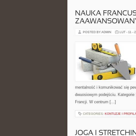
NAUKA FRANCUSK
ZAAWANSOWAN
POSTED BY ADMIN
LUT - 11 - 
mentalność i komunikować się pew
dwuosiowym podejściu. Kategorie 
Francji. W centrum […]
CATEGORIES:
KONTUZJE I PROFI
JOGA I STRETCHI