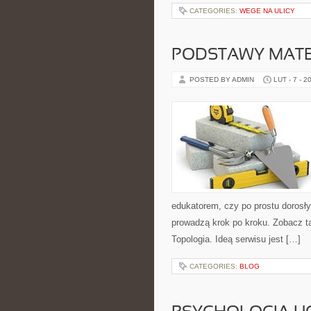
CATEGORIES:
WEGE NA ULICY
PODSTAWY MAT
POSTED BY ADMIN
LUT - 7 - 2
edukatorem, czy po prostu dorosły
prowadzą krok po kroku. Zobacz t
Topologia. Ideą serwisu jest […]
CATEGORIES:
BLOG