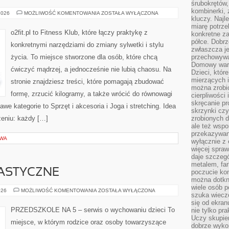
śrubokrętów,
kombinerki, 
JOGA
2026
MOŻLIWOŚĆ KOMENTOWANIA
ZOSTAŁA WYŁĄCZONA
kluczy. Najl
I
STRETCHING
miarę potrz
o2fit.pl to Fitness Klub, które łączy praktykę z
konkretne za
półce. Dobrz
konkretnymi narzędziami do zmiany sylwetki i stylu
zwłaszcza je
życia. To miejsce stworzone dla osób, które chcą
przechowywa
Domowy wars
ćwiczyć mądrzej, a jednocześnie nie lubią chaosu. Na
Dzieci, któr
mierzących i
stronie znajdziesz treści, które pomagają zbudować
można zrobi
formę, zrzucić kilogramy, a także wrócić do równowagi
cierpliwości
skręcanie pr
we kategorie to Sprzęt i akcesoria i Joga i stretching. Idea
skrzynki czy
ożeniu: każdy […]
zrobionych d
ale też wsp
przekazywani
OWA
wyłącznie z 
więcej spraw
daje szczegó
metalem, fa
ASTYCZNE
poczucie kon
można dotkn
wiele osób p
AKTYWNOŚCI
026
MOŻLIWOŚĆ KOMENTOWANIA
ZOSTAŁA WYŁĄCZONA
szuka wieczo
PLASTYCZNE
się od ekra
PRZEDSZKOLE NA 5 – serwis o wychowaniu dzieci To
nie tylko pr
Uczy skupien
miejsce, w którym rodzice oraz osoby towarzyszące
dobrze wyko