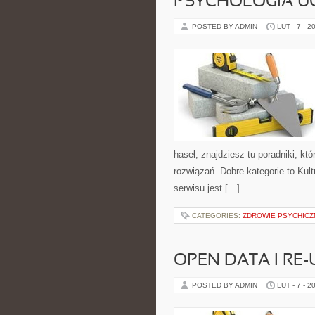
PSYCHOLOGIA UC
POSTED BY ADMIN
LUT - 7 - 2
haseł, znajdziesz tu poradniki, k
rozwiązań. Dobre kategorie to Kult
serwisu jest […]
CATEGORIES:
ZDROWIE PSYCHICZ
OPEN DATA I RE-
POSTED BY ADMIN
LUT - 7 - 2