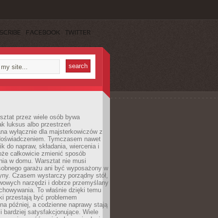
SCRIBE
FACEBOOK
TWITTER
ztat przez wiele osób bywa
ak luksus albo przestrzeń
na wyłącznie dla majsterkowiczów z
 doświadczeniem. Tymczasem nawet
ik do napraw, składania, wiercenia i
oże całkowicie zmienić sposób
nia w domu. Warsztat nie musi
obnego garażu ani być wyposażony w
yny. Czasem wystarczy porządny stół,
awowych narzędzi i dobrze przemyślany
chowywania. To właśnie dzięki temu
ki przestają być problemem
a później, a codzienne naprawy stają
 i bardziej satysfakcjonujące. Wiele