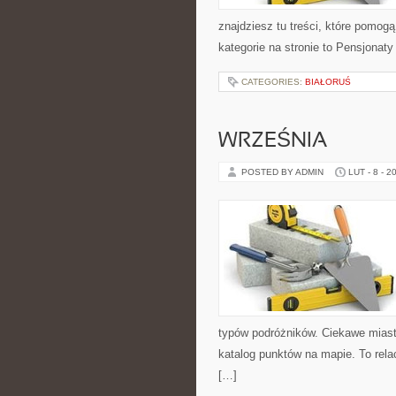
znajdziesz tu treści, które pom
kategorie na stronie to Pensjonat
CATEGORIES:
BIAŁORUŚ
WRZEŚNIA
POSTED BY ADMIN
LUT - 8 - 2
typów podróżników. Ciekawe miasta
katalog punktów na mapie. To rela
[…]