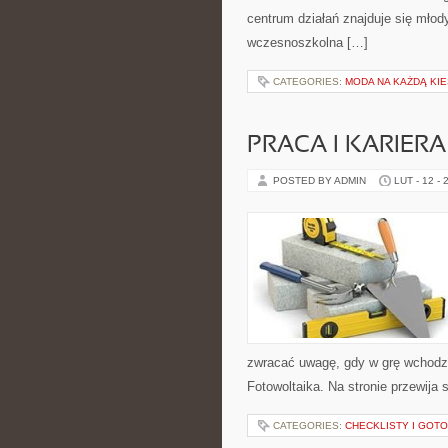
centrum działań znajduje się młod
wczesnoszkolna […]
CATEGORIES:
MODA NA KAŻDĄ KI
PRACA I KARIERA
POSTED BY ADMIN
LUT - 12 - 
zwracać uwagę, gdy w grę wchodzą 
Fotowoltaika. Na stronie przewija 
CATEGORIES:
CHECKLISTY I GOT