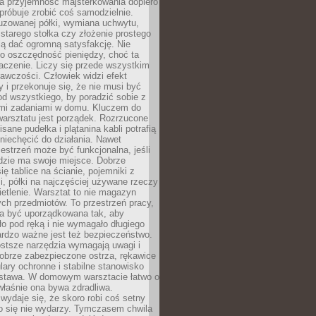
a przyjemność majsterkowania dopiero
próbuje zrobić coś samodzielnie.
uzowanej półki, wymiana uchwytu,
starego stołka czy złożenie prostego
fią dać ogromną satysfakcję. Nie
 o oszczędność pieniędzy, choć ta
aczenie. Liczy się przede wszystkim
awczości. Człowiek widzi efekt
y i przekonuje się, że nie musi być
d wszystkiego, by poradzić sobie z
i zadaniami w domu. Kluczem do
arsztatu jest porządek. Rozrzucone
isane pudełka i plątanina kabli potrafią
niechęcić do działania. Nawet
zestrzeń może być funkcjonalna, jeśli
dzie ma swoje miejsce. Dobrze
ię tablice na ścianie, pojemniki z
, półki na najczęściej używane rzeczy
etlenie. Warsztat to nie magazyn
ch przedmiotów. To przestrzeń pracy,
na być uporządkowana tak, aby
o pod ręką i nie wymagało długiego
ardzo ważne jest też bezpieczeństwo.
ostsze narzędzia wymagają uwagi i
obrze zabezpieczone ostrza, rękawice
lary ochronne i stabilne stanowisko
dstawa. W domowym warsztacie łatwo o
 właśnie ona bywa zdradliwa.
wydaje się, że skoro robi coś setny
go się nie wydarzy. Tymczasem chwila