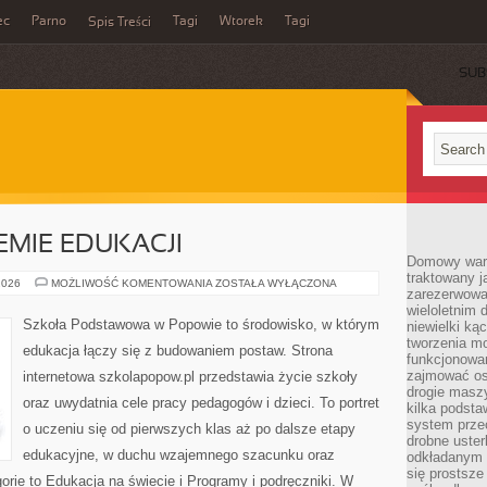
ec
Parno
Tagi
Wtorek
Tagi
Spis Treści
SUB
EMIE EDUKACJI
Domowy wars
traktowany j
RODZICE
2026
MOŻLIWOŚĆ KOMENTOWANIA
ZOSTAŁA WYŁĄCZONA
zarezerwowa
W
SYSTEMIE
wieloletnim
EDUKACJI
Szkoła Podstawowa w Popowie to środowisko, w którym
niewielki kąc
tworzenia m
edukacja łączy się z budowaniem postaw. Strona
funkcjonowa
zajmować os
internetowa szkolapopow.pl przedstawia życie szkoły
drogie masz
oraz uwydatnia cele pracy pedagogów i dzieci. To portret
kilka podst
system prze
o uczeniu się od pierwszych klas aż po dalsze etapy
drobne uster
edukacyjne, w duchu wzajemnego szacunku oraz
odkładanym n
się prostsze
orie to Edukacja na świecie i Programy i podręczniki. W