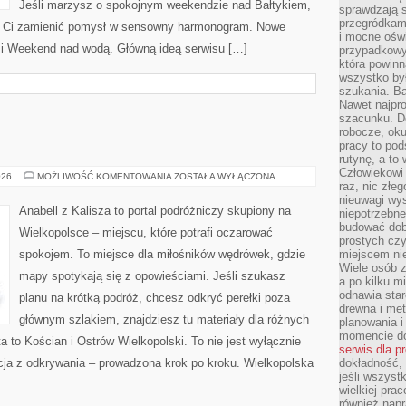
Jeśli marzysz o spokojnym weekendzie nad Bałtykiem,
sprawdzają s
przegródkami
ogą Ci zamienić pomysł w sensowny harmonogram. Nowe
i mocne oświ
y i Weekend nad wodą. Główną ideą serwisu […]
przypadkowy
która powin
wszystko był
szukania. B
Nawet najpr
szacunku. D
robocze, oku
pracy to po
rutynę, a to
Człowiekowi 
WRZEŚNIA
026
MOŻLIWOŚĆ KOMENTOWANIA
ZOSTAŁA WYŁĄCZONA
raz, nic złe
nieuwagi wys
Anabell z Kalisza to portal podróżniczy skupiony na
niepotrzebne
budować dob
Wielkopolsce – miejscu, które potrafi oczarować
prostych czy
spokojem. To miejsce dla miłośników wędrówek, gdzie
miejscem nie
Wiele osób z
mapy spotykają się z opowieściami. Jeśli szukasz
a po kilku m
odnawia star
planu na krótką podróż, chcesz odkryć perełki poza
drewna i met
głównym szlakiem, znajdziesz tu materiały dla różnych
planowania 
momencie do
 to Kościan i Ostrów Wielkopolski. To nie jest wyłącznie
serwis dla p
cja z odkrywania – prowadzona krok po kroku. Wielkopolska
dokładność, 
jeśli wszyst
wielkiej pra
również napr