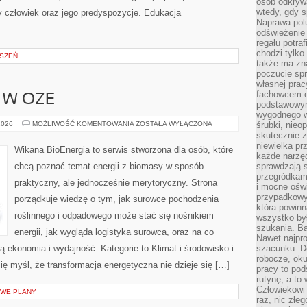
osób odkryw
wtedy, gdy s
y człowiek oraz jego predyspozycje. Edukacja
Naprawa pol
odświeżenie 
regału potra
chodzi tylko
ESZEŃ
także ma zn
poczucie spr
własnej prac
fachowcem o
 W OZE
podstawowym
wygodnego w
PRACA
2026
MOŻLIWOŚĆ KOMENTOWANIA
ZOSTAŁA WYŁĄCZONA
śrubki, nieop
I
skutecznie z
KARIERA
niewielka pr
W
Wikana BioEnergia to serwis stworzona dla osób, które
OZE
każde narzę
chcą poznać temat energii z biomasy w sposób
sprawdzają s
przegródkami
praktyczny, ale jednocześnie merytoryczny. Strona
i mocne oświ
przypadkowy
porządkuje wiedzę o tym, jak surowce pochodzenia
która powin
roślinnego i odpadowego może stać się nośnikiem
wszystko był
szukania. B
energii, jak wygląda logistyka surowca, oraz na co
Nawet najpr
ekonomia i wydajność. Kategorie to Klimat i środowisko i
szacunku. D
robocze, oku
się myśl, że transformacja energetyczna nie dzieje się […]
pracy to po
rutynę, a to
Człowiekowi 
OWE PLANY
raz, nic złe