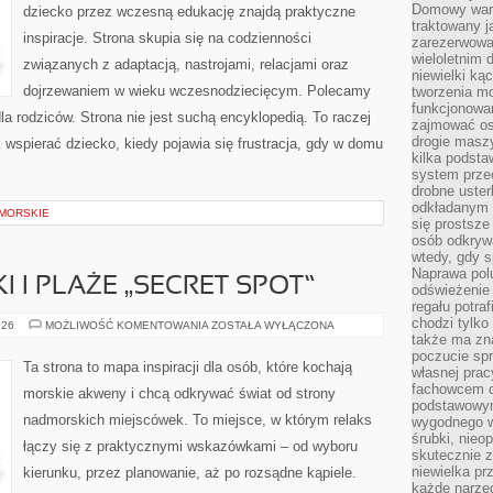
Domowy wars
dziecko przez wczesną edukację znajdą praktyczne
traktowany j
inspiracje. Strona skupia się na codzienności
zarezerwowa
wieloletnim
związanych z adaptacją, nastrojami, relacjami oraz
niewielki kąc
dojrzewaniem w wieku wczesnodziecięcym. Polecamy
tworzenia m
funkcjonowa
la rodziców. Strona nie jest suchą encyklopedią. To raczej
zajmować os
drogie masz
 wspierać dziecko, kiedy pojawia się frustracja, gdy w domu
kilka podst
system prze
drobne uster
odkładanym n
 MORSKIE
się prostsze
osób odkryw
wtedy, gdy s
Naprawa pol
 I PLAŻE „SECRET SPOT”
odświeżenie 
regału potra
chodzi tylko
UKRYTE
026
MOŻLIWOŚĆ KOMENTOWANIA
ZOSTAŁA WYŁĄCZONA
ZATOCZKI
także ma zn
I
poczucie spr
PLAŻE
Ta strona to mapa inspiracji dla osób, które kochają
własnej prac
„SECRET
SPOT”
fachowcem o
morskie akweny i chcą odkrywać świat od strony
podstawowym
nadmorskich miejscówek. To miejsce, w którym relaks
wygodnego w
śrubki, nieop
łączy się z praktycznymi wskazówkami – od wyboru
skutecznie z
niewielka pr
kierunku, przez planowanie, aż po rozsądne kąpiele.
każde narzę