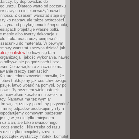
tarczy, by doprowadzić do
go urazu. Dlatego warto od początku
re nawyki i nie lekceważyć nawet
nności. Z czasem warsztat staje się
 tylko napraw, ale także twórczości.
aczyna od przykręcenia luźnej śrubki,
iesiącach projektuje własne półki,
e meble albo tworzy dekoracje z
alu. Taka praca uczy cierpliwości,
i szacunku do materiału. W pewnym
mowy warsztat zaczyna działać jak
rofesjonalistów
bo liczy się tam
organizacja i jakość wykonania, nawet
ko odbywa się po godzinach i bez
cowni. Coraz większe znaczenie ma
awianie rzeczy zamiast ich
Kultura jednorazowości sprawiła, że
iotów traktujemy jak coś chwilowego.
psuje, łatwo wpaść na pomysł, by po
ć nowe. Tymczasem wiele usterek
ć niewielkim kosztem i niewielkim
acy. Naprawa ma też wymiar
 Im więcej rzeczy potrafimy przywrócić
ym mniej odpadów produkujemy i tym
gospodarujemy domowym budżetem.
je się więc nie tylko miejscem
 działań, ale także świadomego
 codzienności. Nie trzeba od razu
 dziesiątki specjalistycznych
a początek wystarczy młotek, komplet