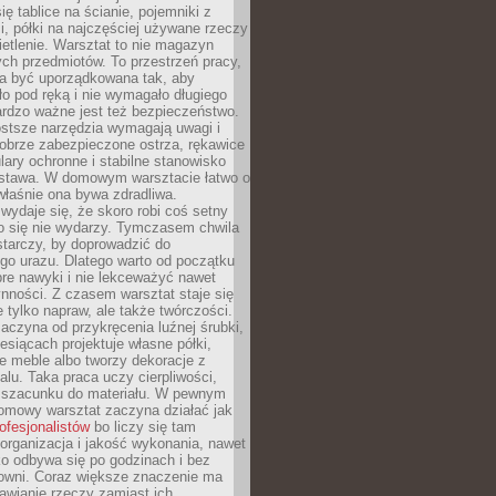
ię tablice na ścianie, pojemniki z
, półki na najczęściej używane rzeczy
etlenie. Warsztat to nie magazyn
ch przedmiotów. To przestrzeń pracy,
na być uporządkowana tak, aby
o pod ręką i nie wymagało długiego
ardzo ważne jest też bezpieczeństwo.
ostsze narzędzia wymagają uwagi i
obrze zabezpieczone ostrza, rękawice
lary ochronne i stabilne stanowisko
dstawa. W domowym warsztacie łatwo o
 właśnie ona bywa zdradliwa.
wydaje się, że skoro robi coś setny
go się nie wydarzy. Tymczasem chwila
tarczy, by doprowadzić do
go urazu. Dlatego warto od początku
re nawyki i nie lekceważyć nawet
nności. Z czasem warsztat staje się
 tylko napraw, ale także twórczości.
aczyna od przykręcenia luźnej śrubki,
iesiącach projektuje własne półki,
e meble albo tworzy dekoracje z
alu. Taka praca uczy cierpliwości,
i szacunku do materiału. W pewnym
mowy warsztat zaczyna działać jak
rofesjonalistów
bo liczy się tam
organizacja i jakość wykonania, nawet
ko odbywa się po godzinach i bez
cowni. Coraz większe znaczenie ma
awianie rzeczy zamiast ich