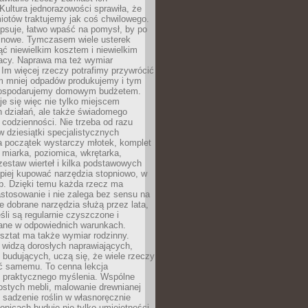
Kultura jednorazowości sprawiła, że
iotów traktujemy jak coś chwilowego.
psuje, łatwo wpaść na pomysł, by po
ć nowe. Tymczasem wiele usterek
ć niewielkim kosztem i niewielkim
acy. Naprawa ma też wymiar
 Im więcej rzeczy potrafimy przywrócić
ym mniej odpadów produkujemy i tym
gospodarujemy domowym budżetem.
je się więc nie tylko miejscem
 działań, ale także świadomego
 codzienności. Nie trzeba od razu
 dziesiątki specjalistycznych
a początek wystarczy młotek, komplet
 miarka, poziomica, wkrętarka,
zestaw wierteł i kilka podstawowych
epiej kupować narzędzia stopniowo, w
eb. Dzięki temu każda rzecz ma
stosowanie i nie zalega bez sensu na
e dobrane narzędzia służą przez lata,
śli są regularnie czyszczone i
ne w odpowiednich warunkach.
ztat ma także wymiar rodzinny.
e widzą dorosłych naprawiających,
 budujących, uczą się, że wiele rzeczy
ć samemu. To cenna lekcja
 i praktycznego myślenia. Wspólne
ostych mebli, malowanie drewnianej
 sadzenie roślin w własnoręcznie
onicach buduje nie tylko umiejętności,