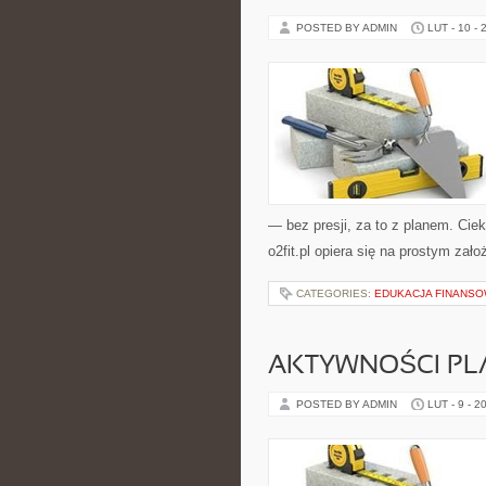
POSTED BY ADMIN
LUT - 10 - 
— bez presji, za to z planem. Cieka
o2fit.pl opiera się na prostym zał
CATEGORIES:
EDUKACJA FINANS
AKTYWNOŚCI PL
POSTED BY ADMIN
LUT - 9 - 2