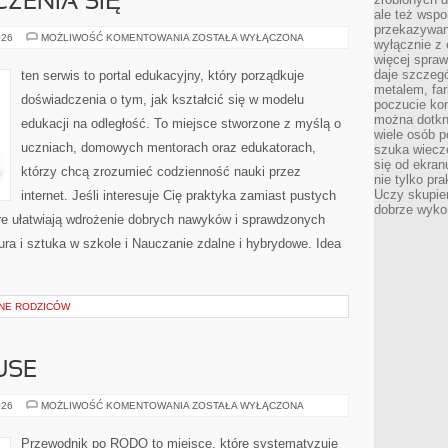
ZENIA SIĘ
ale też wsp
przekazywani
PSYCHOLOGIA
026
MOŻLIWOŚĆ KOMENTOWANIA
ZOSTAŁA WYŁĄCZONA
wyłącznie z 
UCZENIA
więcej spraw
SIĘ
daje szczegó
ten serwis to portal edukacyjny, który porządkuje
metalem, fa
doświadczenia o tym, jak kształcić się w modelu
poczucie kon
można dotkn
edukacji na odległość. To miejsce stworzone z myślą o
wiele osób p
uczniach, domowych mentorach oraz edukatorach,
szuka wieczo
się od ekra
którzy chcą zrozumieć codzienność nauki przez
nie tylko pr
Uczy skupien
internet. Jeśli interesuje Cię praktyka zamiast pustych
dobrze wyko
tóre ułatwiają wdrożenie dobrych nawyków i sprawdzonych
ura i sztuka w szkole i Nauczanie zdalne i hybrydowe. Idea
NE RODZICÓW
USE
OPEN
026
MOŻLIWOŚĆ KOMENTOWANIA
ZOSTAŁA WYŁĄCZONA
DATA
I
RE-
Przewodnik po RODO to miejsce, które systematyzuje