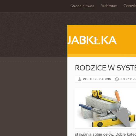
Archiwum
Czerwi
Strona główna
JABKŁKA
RODZICE W SYST
POSTED BY ADMIN
LUT - 12 - 
stawiania sobie celów. Dobre kateg