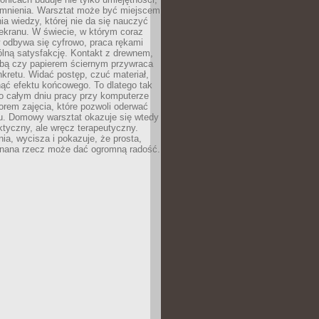
omnienia. Warsztat może być miejscem
a wiedzy, której nie da się nauczyć
ekranu. W świecie, w którym coraz
 odbywa się cyfrowo, praca rękami
lną satysfakcję. Kontakt z drewnem,
rbą czy papierem ściernym przywraca
kretu. Widać postęp, czuć materiał,
ąć efektu końcowego. To dlatego tak
o całym dniu pracy przy komputerze
rem zajęcia, które pozwoli oderwać
nu. Domowy warsztat okazuje się wtedy
aktyczny, ale wręcz terapeutyczny.
ia, wycisza i pokazuje, że prosta,
nana rzecz może dać ogromną radość.