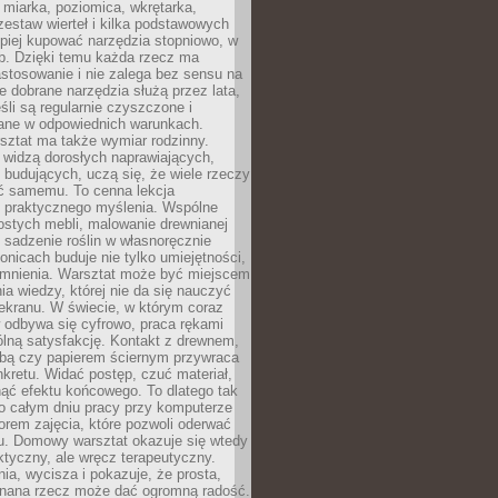
 miarka, poziomica, wkrętarka,
zestaw wierteł i kilka podstawowych
epiej kupować narzędzia stopniowo, w
eb. Dzięki temu każda rzecz ma
stosowanie i nie zalega bez sensu na
e dobrane narzędzia służą przez lata,
śli są regularnie czyszczone i
ne w odpowiednich warunkach.
ztat ma także wymiar rodzinny.
e widzą dorosłych naprawiających,
 budujących, uczą się, że wiele rzeczy
ć samemu. To cenna lekcja
 i praktycznego myślenia. Wspólne
ostych mebli, malowanie drewnianej
 sadzenie roślin w własnoręcznie
onicach buduje nie tylko umiejętności,
omnienia. Warsztat może być miejscem
a wiedzy, której nie da się nauczyć
ekranu. W świecie, w którym coraz
 odbywa się cyfrowo, praca rękami
lną satysfakcję. Kontakt z drewnem,
rbą czy papierem ściernym przywraca
kretu. Widać postęp, czuć materiał,
ąć efektu końcowego. To dlatego tak
o całym dniu pracy przy komputerze
rem zajęcia, które pozwoli oderwać
nu. Domowy warsztat okazuje się wtedy
aktyczny, ale wręcz terapeutyczny.
ia, wycisza i pokazuje, że prosta,
nana rzecz może dać ogromną radość.