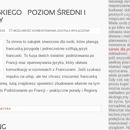
nieuwagi wys
niepotrzebne
budować dob
IEGO – POZIOM ŚREDNI I
prostych czy
miejscem nie
Y
Wiele osób z
a po kilku m
NAUKA
2026
MOŻLIWOŚĆ KOMENTOWANIA
ZOSTAŁA WYŁĄCZONA
odnawia star
FRANCUSKIEGO
drewna i met
–
POZIOM
planowania 
Ta strona to zakątek stworzone dla osób, które planują
ŚREDNI
momencie do
I
francuską przygodę i jednocześnie szlifują język
serwis dla p
ZAAWANSOWANY
dokładność, 
francuski. To fuzja dwóch światów: podróżowania po
jeśli wszyst
wielkiej pra
Francji oraz opanowywania języka, który ułatwia
również napr
komunikację w rozmowach z Francuzami. Jeśli szukasz
wyrzucania. 
wiele przedm
impulsu na urlop, ale też chcesz zrozumieć francuską
Gdy coś się 
niej, tutaj znajdziesz opowieści zbudowane właśnie na tym
prostu kupi
można usuną
to Podróżowanie po Francji – praktyczne porady i Regiony
nakładem pr
ekologiczny.
do życia, t
rozsądniej 
LAKTYKA
Warsztat sta
technicznych
podejścia do
inwestować w
NG
urządzeń. N