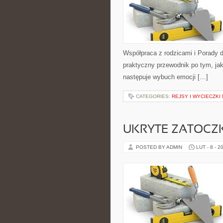
Współpraca z rodzicami i Porady d
praktyczny przewodnik po tym, jak
następuje wybuch emocji […]
CATEGORIES:
REJSY I WYCIECZKI
UKRYTE ZATOCZKI
POSTED BY ADMIN
LUT - 8 - 2