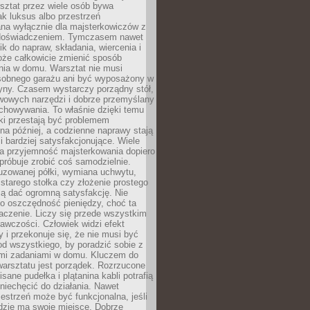
ztat przez wiele osób bywa
ak luksus albo przestrzeń
na wyłącznie dla majsterkowiczów z
 doświadczeniem. Tymczasem nawet
ik do napraw, składania, wiercenia i
oże całkowicie zmienić sposób
nia w domu. Warsztat nie musi
obnego garażu ani być wyposażony w
yny. Czasem wystarczy porządny stół,
awowych narzędzi i dobrze przemyślany
chowywania. To właśnie dzięki temu
ki przestają być problemem
a później, a codzienne naprawy stają
 i bardziej satysfakcjonujące. Wiele
a przyjemność majsterkowania dopiero
próbuje zrobić coś samodzielnie.
uzowanej półki, wymiana uchwytu,
starego stołka czy złożenie prostego
fią dać ogromną satysfakcję. Nie
 o oszczędność pieniędzy, choć ta
aczenie. Liczy się przede wszystkim
awczości. Człowiek widzi efekt
y i przekonuje się, że nie musi być
d wszystkiego, by poradzić sobie z
i zadaniami w domu. Kluczem do
arsztatu jest porządek. Rozrzucone
isane pudełka i plątanina kabli potrafią
niechęcić do działania. Nawet
zestrzeń może być funkcjonalna, jeśli
dzie ma swoje miejsce. Dobrze