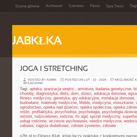
Archiwum
Czerwiec
Parno
Tagi
Strona główna
Spis Treści
JABKŁKA
JOGA I STRETCHING
POSTED BY ADMIN
POSTED ON LUT - 10 - 2026
MOŻLIWOŚĆ 
WYŁĄCZONA
Tagi:
apteka
,
aranżacja wnętrz.
,
armatura
,
badania genetyczne
,
b
choroby
,
diagnostyka
,
dieta
,
dom
,
dzieci
,
edukacja domowa
,
egza
fitness medyczny
,
genetyka
,
gry edukacyjne
,
instalacje domowe
,
budowlane
,
materiały medyczne
,
Meble
,
medycyna
,
mieszkanie
,
ogrodnictwo
,
opieka nad dziećmi
,
opieka społeczna
,
opieka zdrow
roślin
,
profilaktyka
,
przychodnia
,
psychologia
,
psychologia dzieci
remont
,
rodzicielstwo
,
rodzina
,
rtv agd
,
sprzęt medyczny
,
superfo
usługi rodzinne
,
wczesne wychowanie
,
wiedza medyczna
,
wodoci
zabawa
,
zajęcia dodatkowe
,
zdrowe żywienie
,
zdrowie
o2fit.pl to Fitness Klub, które łączy praktykę z konkretnymi narzę