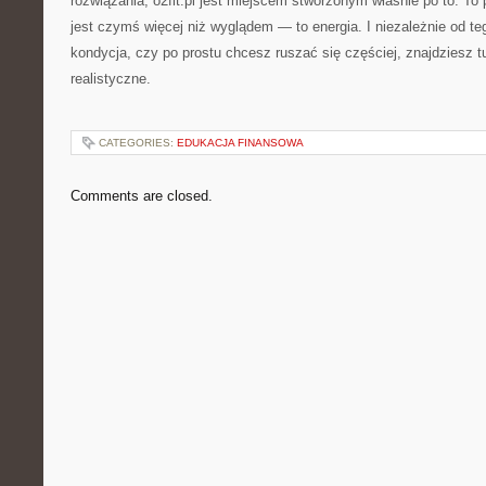
rozwiązania, o2fit.pl jest miejscem stworzonym właśnie po to. To
jest czymś więcej niż wyglądem — to energia. I niezależnie od t
kondycja, czy po prostu chcesz ruszać się częściej, znajdziesz tu
realistyczne.
CATEGORIES:
EDUKACJA FINANSOWA
Comments are closed.