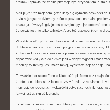
efektów i sprawia, że trening przestaje być przypadkiem, a staje s
o2fit.pl jest też miejscem, gdzie liczy się wymiana doświadczeń. 
stylu najczęstsze dylematy, które odpowiadają na realne problemy
czasu, jak ćwiczyć, gdy jesteś początkujący, i jak dobierać trening
że serwis jest nie tylko „biblioteką”, ale też przewodnikiem w drod
W praktyce o2fit.pl możesz traktować jako centrum wiedzy dla sw
do którego wracasz, gdy chcesz przypomnieć sobie podstawy. 
kroków — krótka rozgrzewka — a potem budować coraz więcej: 
dopasować wszystko do siebie: jeśli w danym tygodniu masz więce
mocniejszy trening; jeśli masz mniej, wybierasz lżejszą sesję i n
To właśnie jest sedno Fitness Klubu o2fit.pl: forma bez skrajnoś
że efekty nie biorą się z jednego „zrywu”, tylko z regularności. 
inspiracje do regeneracji, wskazówki dotyczące techniki, oraz ws
łatwiej jest utrzymać kierunek.
Jeżeli więc szukasz przestrzeni, która pomoże Ci zacząć, a przy 