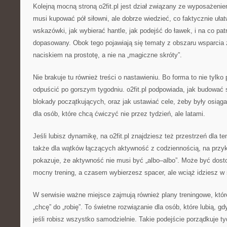
Kolejną mocną stroną o2fit.pl jest dział związany ze wyposażeni
musi kupować pół siłowni, ale dobrze wiedzieć, co faktycznie ułat
wskazówki, jak wybierać hantle, jak podejść do ławek, i na co pa
dopasowany. Obok tego pojawiają się tematy z obszaru wsparcia
naciskiem na prostotę, a nie na „magiczne skróty”.
Nie brakuje tu również treści o nastawieniu. Bo forma to nie tylko p
odpuścić po gorszym tygodniu. o2fit.pl podpowiada, jak budować 
blokady początkujących, oraz jak ustawiać cele, żeby były osiąga
dla osób, które chcą ćwiczyć nie przez tydzień, ale latami.
Jeśli lubisz dynamikę, na o2fit.pl znajdziesz też przestrzeń dla te
także dla wątków łączących aktywność z codziennością, na przykł
pokazuje, że aktywność nie musi być „albo–albo”. Może być do
mocny trening, a czasem wybierzesz spacer, ale wciąż idziesz w 
W serwisie ważne miejsce zajmują również plany treningowe, któ
„chcę” do „robię”. To świetne rozwiązanie dla osób, które lubią, gd
jeśli robisz wszystko samodzielnie. Takie podejście porządkuje ty