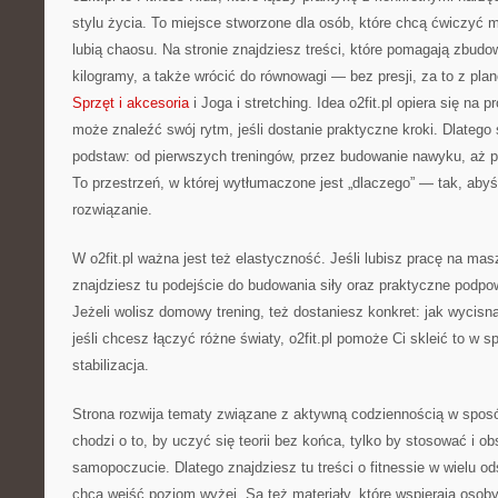
stylu życia. To miejsce stworzone dla osób, które chcą ćwiczyć m
lubią chaosu. Na stronie znajdziesz treści, które pomagają zbudo
kilogramy, a także wrócić do równowagi — bez presji, za to z pla
Sprzęt i akcesoria
i Joga i stretching. Idea o2fit.pl opiera się na 
może znaleźć swój rytm, jeśli dostanie praktyczne kroki. Dlatego
podstaw: od pierwszych treningów, przez budowanie nawyku, aż 
To przestrzeń, w której wytłumaczone jest „dlaczego” — tak, ab
rozwiązanie.
W o2fit.pl ważna jest też elastyczność. Jeśli lubisz pracę na ma
znajdziesz tu podejście do budowania siły oraz praktyczne podpow
Jeżeli wolisz domowy trening, też dostaniesz konkret: jak wyci
jeśli chcesz łączyć różne światy, o2fit.pl pomoże Ci skleić to w 
stabilizacja.
Strona rozwija tematy związane z aktywną codziennością w sposób
chodzi o to, by uczyć się teorii bez końca, tylko by stosować i o
samopoczucie. Dlatego znajdziesz tu treści o fitnessie w wielu od
chcą wejść poziom wyżej. Są też materiały, które wspierają osob