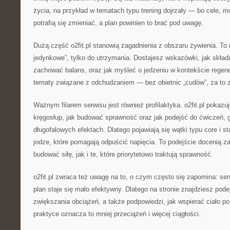
życia, na przykład w tematach typu trening dojrzały — bo cele, mo
potrafią się zmieniać, a plan powinien to brać pod uwagę.
Dużą część o2fit.pl stanowią zagadnienia z obszaru żywienia. To n
jedynkowe”, tylko do utrzymania. Dostajesz wskazówki, jak składa
zachować balans, oraz jak myśleć o jedzeniu w kontekście regener
tematy związane z odchudzaniem — bez obietnic „cudów”, za to 
Ważnym filarem serwisu jest również profilaktyka. o2fit.pl pokazu
kręgosłup, jak budować sprawność oraz jak podejść do ćwiczeń, 
długofalowych efektach. Dlatego pojawiają się wątki typu core i sta
jodze, które pomagają odpuścić napięcia. To podejście docenią z
budować siłę, jak i te, które priorytetowo traktują sprawność.
o2fit.pl zwraca też uwagę na to, o czym często się zapomina: se
plan staje się mało efektywny. Dlatego na stronie znajdziesz pod
zwiększania obciążeń, a także podpowiedzi, jak wspierać ciało p
praktyce oznacza to mniej przeciążeń i więcej ciągłości.