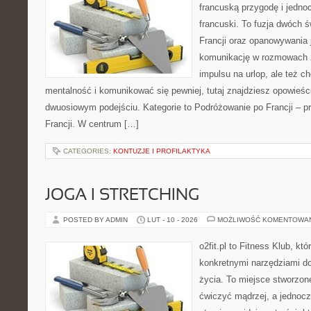
francuską przygodę i jednoc
francuski. To fuzja dwóch 
Francji oraz opanowywania j
komunikację w rozmowach z
impulsu na urlop, ale też 
mentalność i komunikować się pewniej, tutaj znajdziesz opowieś
dwuosiowym podejściu. Kategorie to Podróżowanie po Francji – p
Francji. W centrum […]
CATEGORIES:
KONTUZJE I PROFILAKTYKA
JOGA I STRETCHING
POSTED BY ADMIN
LUT - 10 - 2026
MOŻLIWOŚĆ KOMENTOWA
o2fit.pl to Fitness Klub, kt
konkretnymi narzędziami do
życia. To miejsce stworzon
ćwiczyć mądrzej, a jednocz