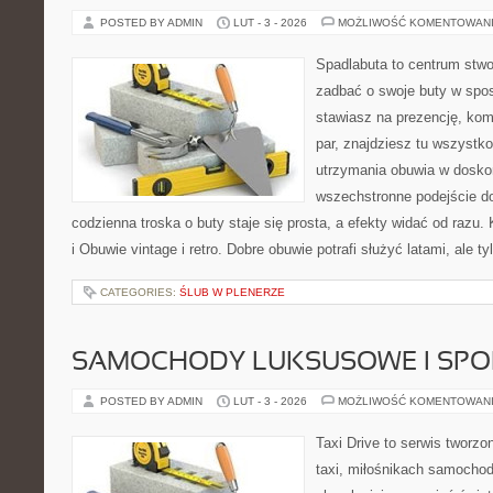
POSTED BY ADMIN
LUT - 3 - 2026
MOŻLIWOŚĆ KOMENTOWAN
Spadlabuta to centrum stwo
zadbać o swoje buty w spos
stawiasz na prezencję, komf
par, znajdziesz tu wszystko
utrzymania obuwia w dosko
wszechstronne podejście do
codzienna troska o buty staje się prosta, a efekty widać od razu. 
i Obuwie vintage i retro. Dobre obuwie potrafi służyć latami, ale ty
CATEGORIES:
ŚLUB W PLENERZE
SAMOCHODY LUKSUSOWE I SP
POSTED BY ADMIN
LUT - 3 - 2026
MOŻLIWOŚĆ KOMENTOWAN
Taxi Drive to serwis tworz
taxi, miłośnikach samochod