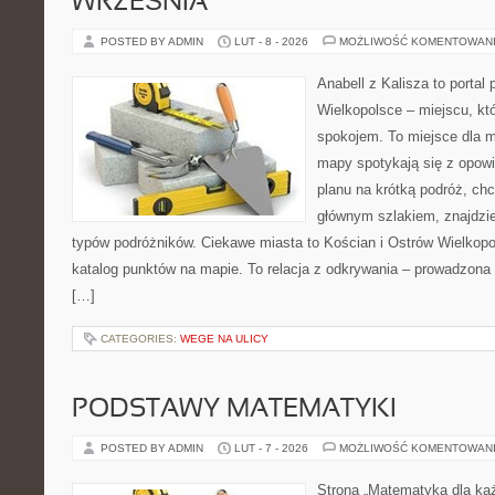
WRZEŚNIA
POSTED BY ADMIN
LUT - 8 - 2026
MOŻLIWOŚĆ KOMENTOWAN
Anabell z Kalisza to portal
Wielkopolsce – miejscu, któ
spokojem. To miejsce dla 
mapy spotykają się z opowi
planu na krótką podróż, ch
głównym szlakiem, znajdzie
typów podróżników. Ciekawe miasta to Kościan i Ostrów Wielkopol
katalog punktów na mapie. To relacja z odkrywania – prowadzona 
[…]
CATEGORIES:
WEGE NA ULICY
PODSTAWY MATEMATYKI
POSTED BY ADMIN
LUT - 7 - 2026
MOŻLIWOŚĆ KOMENTOWAN
Strona „Matematyka dla każ