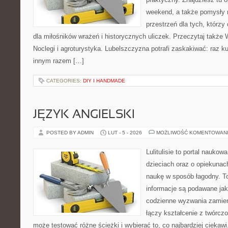
weekend, a także pomysły n
przestrzeń dla tych, którzy
dla miłośników wrażeń i historycznych uliczek. Przeczytaj także W
Noclegi i agroturystyka. Lubelszczyzna potrafi zaskakiwać: raz k
innym razem […]
CATEGORIES:
DIY I HANDMADE
JĘZYK ANGIELSKI
POSTED BY ADMIN
LUT - 5 - 2026
MOŻLIWOŚĆ KOMENTOWAN
Lulitulisie to portal nauko
dzieciach oraz o opiekunac
naukę w sposób łagodny. T
informacje są podawane ja
codzienne wyzwania zamieni
łączy kształcenie z twórcz
może testować różne ścieżki i wybierać to, co najbardziej ciekaw