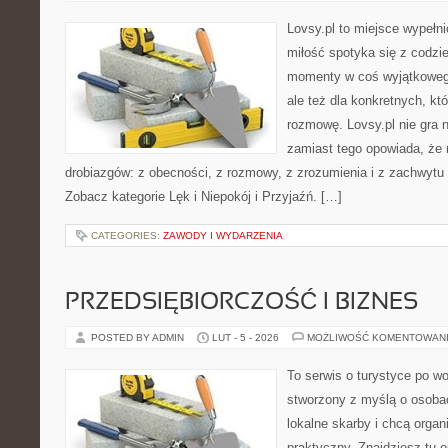
Lovsy.pl to miejsce wypełn
miłość spotyka się z codzie
momenty w coś wyjątkowego
ale też dla konkretnych, k
rozmowę. Lovsy.pl nie gra 
zamiast tego opowiada, że r
drobiazgów: z obecności, z rozmowy, z zrozumienia i z zachwytu 
Zobacz kategorie Lęk i Niepokój i Przyjaźń. […]
CATEGORIES:
ZAWODY I WYDARZENIA
PRZEDSIĘBIORCZOŚĆ I BIZNES
POSTED BY ADMIN
LUT - 5 - 2026
MOŻLIWOŚĆ KOMENTOWAN
To serwis o turystyce po w
stworzony z myślą o osobac
lokalne skarby i chcą orga
praktyczny. Znajdziesz tu op