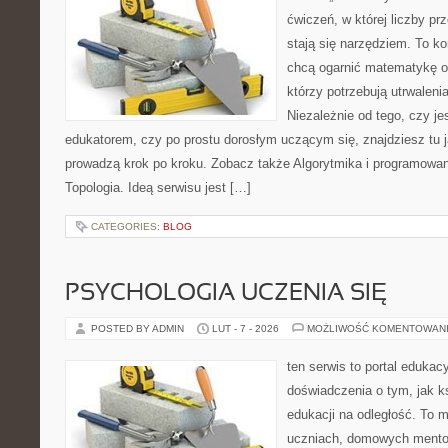
ćwiczeń, w której liczby pr
stają się narzędziem. To k
chcą ogarnić matematykę od
którzy potrzebują utrwalen
Niezależnie od tego, czy j
edukatorem, czy po prostu dorosłym uczącym się, znajdziesz tu j
prowadzą krok po kroku. Zobacz także Algorytmika i programowa
Topologia. Ideą serwisu jest […]
CATEGORIES:
BLOG
PSYCHOLOGIA UCZENIA SIĘ
POSTED BY ADMIN
LUT - 7 - 2026
MOŻLIWOŚĆ KOMENTOWAN
ten serwis to portal edukac
doświadczenia o tym, jak k
edukacji na odległość. To 
uczniach, domowych mentor