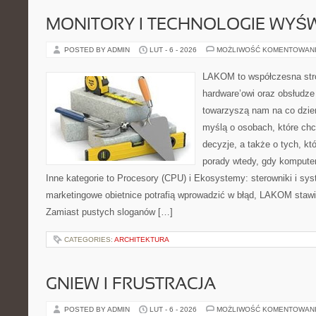
MONITORY I TECHNOLOGIE WYŚ
POSTED BY ADMIN
LUT - 6 - 2026
MOŻLIWOŚĆ KOMENTOWAN
LAKOM to współczesna str
hardware’owi oraz obsłudze
towarzyszą nam na co dzie
myślą o osobach, które ch
decyzje, a także o tych, kt
porady wtedy, gdy kompute
Inne kategorie to Procesory (CPU) i Ekosystemy: sterowniki i sy
marketingowe obietnice potrafią wprowadzić w błąd, LAKOM stawia
Zamiast pustych sloganów […]
CATEGORIES:
ARCHITEKTURA
GNIEW I FRUSTRACJA
POSTED BY ADMIN
LUT - 6 - 2026
MOŻLIWOŚĆ KOMENTOWAN