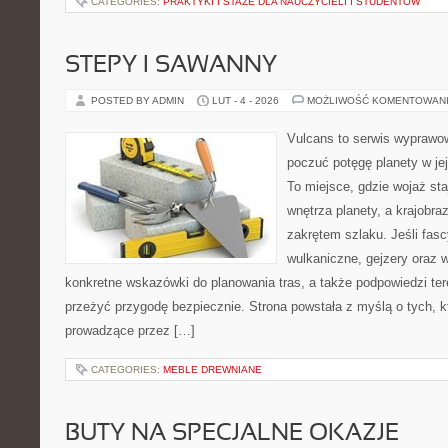
CATEGORIES:
PRAKTYKI I STAŻE DLA NAUCZYCIELI I STUDENTÓW
STEPY I SAWANNY
POSTED BY ADMIN
LUT - 4 - 2026
MOŻLIWOŚĆ KOMENTOWAN
Vulcans to serwis wyprawow
poczuć potęgę planety w jej 
To miejsce, gdzie wojaż sta
wnętrza planety, a krajobr
zakrętem szlaku. Jeśli fasc
wulkaniczne, gejzery oraz 
konkretne wskazówki do planowania tras, a także podpowiedzi te
przeżyć przygodę bezpiecznie. Strona powstała z myślą o tych, k
prowadzące przez […]
CATEGORIES:
MEBLE DREWNIANE
BUTY NA SPECJALNE OKAZJE