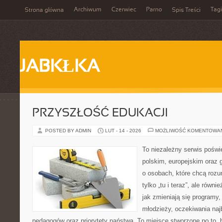
Archiwum
Czerwiec
Parno
Tagi
Strona główna
Spis Treści
JABKŁKA
PRZYSZŁOŚĆ EDUKACJI
POSTED BY ADMIN
LUT - 14 - 2026
MOŻLIWOŚĆ KOMENTOWA
To niezależny serwis poświ
polskim, europejskim oraz 
o osobach, które chcą rozum
tylko „tu i teraz”, ale równ
jak zmieniają się programy,
młodzieży, oczekiwania naj
pedagogów oraz priorytety państwa. To miejsce stworzone po to, 