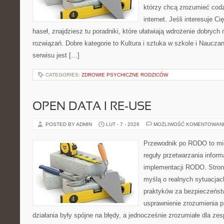
którzy chcą zrozumieć cod
internet. Jeśli interesuje C
haseł, znajdziesz tu poradniki, które ułatwiają wdrożenie dobryc
rozwiązań. Dobre kategorie to Kultura i sztuka w szkole i Nauczan
serwisu jest […]
CATEGORIES:
ZDROWIE PSYCHICZNE RODZICÓW
OPEN DATA I RE-USE
POSTED BY ADMIN
LUT - 7 - 2026
MOŻLIWOŚĆ KOMENTOWAN
Przewodnik po RODO to mie
reguły przetwarzania infor
implementacji RODO. Stron
myślą o realnych sytuacjac
praktyków za bezpieczeństwo
usprawnienie zrozumienia p
działania były spójne na błędy, a jednocześnie zrozumiałe dla z