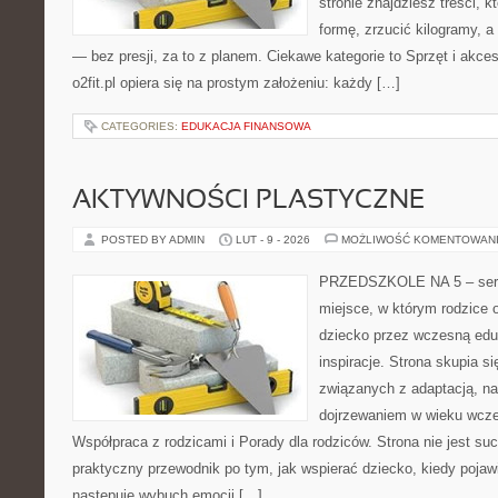
stronie znajdziesz treści,
formę, zrzucić kilogramy, a
— bez presji, za to z planem. Ciekawe kategorie to Sprzęt i akceso
o2fit.pl opiera się na prostym założeniu: każdy […]
CATEGORIES:
EDUKACJA FINANSOWA
AKTYWNOŚCI PLASTYCZNE
POSTED BY ADMIN
LUT - 9 - 2026
MOŻLIWOŚĆ KOMENTOWAN
PRZEDSZKOLE NA 5 – serwi
miejsce, w którym rodzice
dziecko przez wczesną edu
inspiracje. Strona skupia s
związanych z adaptacją, nas
dojrzewaniem w wieku wcz
Współpraca z rodzicami i Porady dla rodziców. Strona nie jest su
praktyczny przewodnik po tym, jak wspierać dziecko, kiedy pojawi
następuje wybuch emocji […]