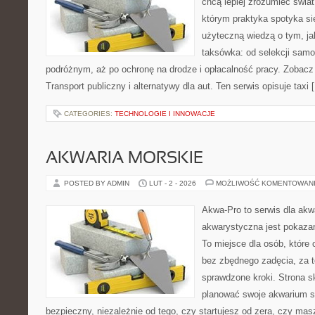
chcą lepiej zrozumieć świa
którym praktyka spotyka si
użyteczną wiedzą o tym, j
taksówka: od selekcji samo
podróżnym, aż po ochronę na drodze i opłacalność pracy. Zobac
Transport publiczny i alternatywy dla aut. Ten serwis opisuje taxi 
CATEGORIES:
TECHNOLOGIE I INNOWACJE
AKWARIA MORSKIE
POSTED BY ADMIN
LUT - 2 - 2026
MOŻLIWOŚĆ KOMENTOWAN
Akwa-Pro to serwis dla akw
akwarystyczna jest pokazan
To miejsce dla osób, które
bez zbędnego zadęcia, za t
sprawdzone kroki. Strona s
planować swoje akwarium 
bezpieczny, niezależnie od tego, czy startujesz od zera, czy masz