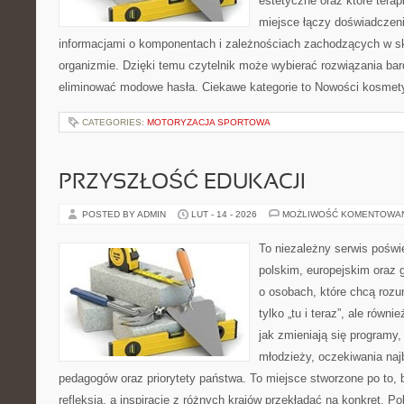
estetyczne oraz które tera
miejsce łączy doświadczeni
informacjami o komponentach i zależnościach zachodzących w sk
organizmie. Dzięki temu czytelnik może wybierać rozwiązania bar
eliminować modowe hasła. Ciekawe kategorie to Nowości kosmet
CATEGORIES:
MOTORYZACJA SPORTOWA
PRZYSZŁOŚĆ EDUKACJI
POSTED BY ADMIN
LUT - 14 - 2026
MOŻLIWOŚĆ KOMENTOWA
To niezależny serwis poświ
polskim, europejskim oraz 
o osobach, które chcą rozum
tylko „tu i teraz”, ale równ
jak zmieniają się programy,
młodzieży, oczekiwania naj
pedagogów oraz priorytety państwa. To miejsce stworzone po to, 
refleksją, a inspiracje z różnych krajów przekładać na konkret.