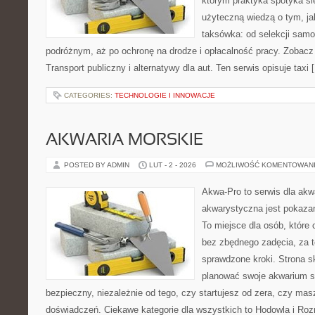
którym praktyka spotyka si
użyteczną wiedzą o tym, j
taksówka: od selekcji samo
podróżnym, aż po ochronę na drodze i opłacalność pracy. Zobac
Transport publiczny i alternatywy dla aut. Ten serwis opisuje taxi 
CATEGORIES:
TECHNOLOGIE I INNOWACJE
AKWARIA MORSKIE
POSTED BY ADMIN
LUT - 2 - 2026
MOŻLIWOŚĆ KOMENTOWAN
Akwa-Pro to serwis dla akw
akwarystyczna jest pokazan
To miejsce dla osób, które
bez zbędnego zadęcia, za t
sprawdzone kroki. Strona s
planować swoje akwarium 
bezpieczny, niezależnie od tego, czy startujesz od zera, czy masz
doświadczeń. Ciekawe kategorie dla wszystkich to Hodowla i R