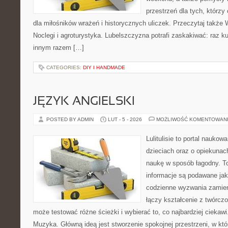
przestrzeń dla tych, którzy
dla miłośników wrażeń i historycznych uliczek. Przeczytaj także W
Noclegi i agroturystyka. Lubelszczyzna potrafi zaskakiwać: raz k
innym razem […]
CATEGORIES:
DIY I HANDMADE
JĘZYK ANGIELSKI
POSTED BY ADMIN
LUT - 5 - 2026
MOŻLIWOŚĆ KOMENTOWAN
Lulitulisie to portal nauko
dzieciach oraz o opiekunac
naukę w sposób łagodny. T
informacje są podawane ja
codzienne wyzwania zamieni
łączy kształcenie z twórcz
może testować różne ścieżki i wybierać to, co najbardziej ciekaw
Muzyka. Główną ideą jest stworzenie spokojnej przestrzeni, w kt