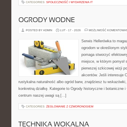
CATEGORIES:
SPOŁECZNOŚĆ I WYDARZENIA IT
OGRODY WODNE
POSTED BY ADMIN
LUT - 17 - 2026
MOŻLIWOŚĆ KOMENTOWA
Serwis Hellerówka to maga
ogrodom w określonym styl
pomaga stworzyć efektowny
miejsce, w którym pomysł s
pierwszej szkicowej wizji po
akcentów. Jeśli interesuje 
rustykalna naturalność albo ogród barw, znajdziesz tu wskazówki, 
konkretną działkę. Kategorie to Ogrody historyczne i botaniczne
centrum naszej uwagi są […]
CATEGORIES:
ŻEGLOWANIE Z CZWORONOGIEM
TECHNIKA WOKALNA