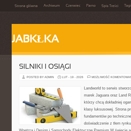
Archiwum
Czerwiec
Parno
Tagi
Strona główna
Spis Treści
JABKŁKA
SILNIKI I OSIĄGI
POSTED BY ADMIN
LUT - 19 - 2026
MOŻLIWOŚĆ KOMENTOWA
Landworld to serwis stworz
marek Jaguara oraz Land Ro
którzy chcą dokładniej oga
klasy luksusowej. Strona p
fundamentów po techniczne
doświadczenie z tłem rynku
Wnętrza i Design i Samochody Elektryczne Premium W świecie a