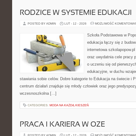
RODZICE W SYSTEMIE EDUKACJI
POSTED BY ADMIN
LUT - 12 - 2026
MOŻLIWOŚĆ KOMENTOWA
Szkoła Podstawowa w Popow
edukacja łączy się z budo
internetowa szkolapopow.pl
oraz uwydatnia cele pracy p
o uczeniu się od pierwszyc
edukacyjne, w duchu wzaj
stawiania sobie celów. Dobre kategorie to Edukacja na świecie i 
centrum działań znajduje się młody człowiek oraz jego predyspoz
wczesnoszkolna […]
CATEGORIES:
MODA NA KAŻDĄ KIESZEŃ
PRACA I KARIERA W OZE
POSTED BY ADMIN
LUT - 12 - 2026
MOŻLIWOŚĆ KOMENTOWA