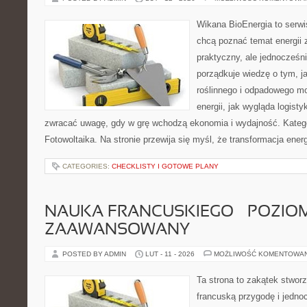
Wikana BioEnergia to serwi
chcą poznać temat energii
praktyczny, ale jednocześn
porządkuje wiedzę o tym, 
roślinnego i odpadowego mo
energii, jak wygląda logist
zwracać uwagę, gdy w grę wchodzą ekonomia i wydajność. Kategor
Fotowoltaika. Na stronie przewija się myśl, że transformacja ener
CATEGORIES:
CHECKLISTY I GOTOWE PLANY
NAUKA FRANCUSKIEGO – POZIOM
ZAAWANSOWANY
POSTED BY ADMIN
LUT - 11 - 2026
MOŻLIWOŚĆ KOMENTOWA
Ta strona to zakątek stworz
francuską przygodę i jednoc