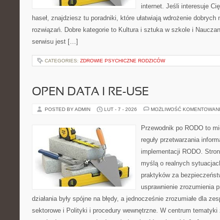
internet. Jeśli interesuje C
haseł, znajdziesz tu poradniki, które ułatwiają wdrożenie dobryc
rozwiązań. Dobre kategorie to Kultura i sztuka w szkole i Nauczan
serwisu jest […]
CATEGORIES:
ZDROWIE PSYCHICZNE RODZICÓW
OPEN DATA I RE-USE
POSTED BY ADMIN
LUT - 7 - 2026
MOŻLIWOŚĆ KOMENTOWAN
Przewodnik po RODO to mie
reguły przetwarzania infor
implementacji RODO. Stron
myślą o realnych sytuacjac
praktyków za bezpieczeństwo
usprawnienie zrozumienia p
działania były spójne na błędy, a jednocześnie zrozumiałe dla z
sektorowe i Polityki i procedury wewnętrzne. W centrum tematyki