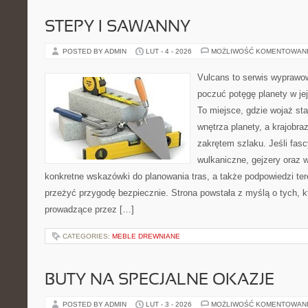
STEPY I SAWANNY
POSTED BY ADMIN
LUT - 4 - 2026
MOŻLIWOŚĆ KOMENTOWAN
Vulcans to serwis wyprawow
poczuć potęgę planety w jej 
To miejsce, gdzie wojaż sta
wnętrza planety, a krajobr
zakrętem szlaku. Jeśli fasc
wulkaniczne, gejzery oraz 
konkretne wskazówki do planowania tras, a także podpowiedzi te
przeżyć przygodę bezpiecznie. Strona powstała z myślą o tych, k
prowadzące przez […]
CATEGORIES:
MEBLE DREWNIANE
BUTY NA SPECJALNE OKAZJE
POSTED BY ADMIN
LUT - 3 - 2026
MOŻLIWOŚĆ KOMENTOWAN