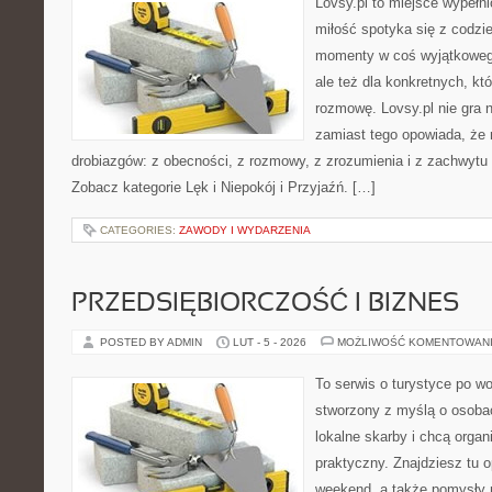
Lovsy.pl to miejsce wypełn
miłość spotyka się z codzie
momenty w coś wyjątkowego
ale też dla konkretnych, k
rozmowę. Lovsy.pl nie gra 
zamiast tego opowiada, że r
drobiazgów: z obecności, z rozmowy, z zrozumienia i z zachwytu 
Zobacz kategorie Lęk i Niepokój i Przyjaźń. […]
CATEGORIES:
ZAWODY I WYDARZENIA
PRZEDSIĘBIORCZOŚĆ I BIZNES
POSTED BY ADMIN
LUT - 5 - 2026
MOŻLIWOŚĆ KOMENTOWAN
To serwis o turystyce po w
stworzony z myślą o osobac
lokalne skarby i chcą orga
praktyczny. Znajdziesz tu op
weekend, a także pomysły n