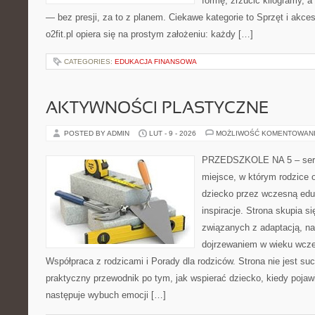
formę, zrzucić kilogramy, a
— bez presji, za to z planem. Ciekawe kategorie to Sprzęt i akceso
o2fit.pl opiera się na prostym założeniu: każdy […]
CATEGORIES:
EDUKACJA FINANSOWA
AKTYWNOŚCI PLASTYCZNE
POSTED BY ADMIN
LUT - 9 - 2026
MOŻLIWOŚĆ KOMENTOWAN
PRZEDSZKOLE NA 5 – serwi
miejsce, w którym rodzice
dziecko przez wczesną edu
inspiracje. Strona skupia s
związanych z adaptacją, nas
dojrzewaniem w wieku wcz
Współpraca z rodzicami i Porady dla rodziców. Strona nie jest su
praktyczny przewodnik po tym, jak wspierać dziecko, kiedy pojawi
następuje wybuch emocji […]