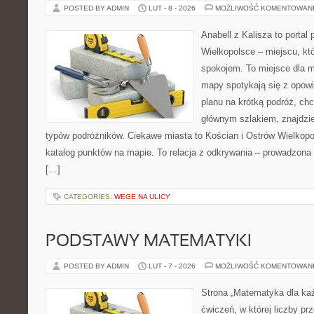
POSTED BY ADMIN
LUT - 8 - 2026
MOŻLIWOŚĆ KOMENTOWAN
Anabell z Kalisza to portal
Wielkopolsce – miejscu, któ
spokojem. To miejsce dla 
mapy spotykają się z opowi
planu na krótką podróż, ch
głównym szlakiem, znajdzie
typów podróżników. Ciekawe miasta to Kościan i Ostrów Wielkopol
katalog punktów na mapie. To relacja z odkrywania – prowadzona 
[…]
CATEGORIES:
WEGE NA ULICY
PODSTAWY MATEMATYKI
POSTED BY ADMIN
LUT - 7 - 2026
MOŻLIWOŚĆ KOMENTOWAN
Strona „Matematyka dla każ
ćwiczeń, w której liczby pr