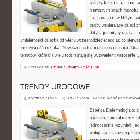
przedszkolom oraz temu, c
pierwszych latach rozwoju
To przestrzeń, w którym o
osoby wspierające dzieci z
dotyczące rutyny dnia z ma
umiejętności dziecka od wieku wczesnodziecięcego aż po pierwsz
Kreatywność i sztuka i Nowoczesne technologie w edukacji. Ideą 
tematów, które dla wielu rodzin stają się wyzwaniem: wdrożenie [
CATEGORIES:
LITURGIA I ŚWIĘTA KOŚCIELNE
TRENDY URODOWE
POSTED BY ADMIN
LUT - 15 - 2026
MOŻLIWOŚĆ KOMENTOWA
Estetica Endermologia to b
osobach, które chcą rozsąd
jednocześnie rozumieć, jak 
pielęgnacji, na czym poleg