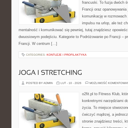
francuski. To fuzja dwóch 
Francji oraz opanowywania j
komunikację w rozmowach z
impulsu na urlop, ale też 
mentalność i komunikować się pewniej, tutaj znajdziesz opowieś
dwuosiowym podejściu. Kategorie to Podróżowanie po Francji – p
Francji. W centrum […]
CATEGORIES:
KONTUZJE I PROFILAKTYKA
JOGA I STRETCHING
POSTED BY ADMIN
LUT - 10 - 2026
MOŻLIWOŚĆ KOMENTOWA
o2fit.pl to Fitness Klub, kt
konkretnymi narzędziami do
życia. To miejsce stworzon
ćwiczyć mądrzej, a jednocz
stronie znajdziesz treści,