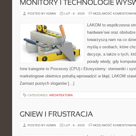
MONITORY I TECHNOLOGIE WYŚ
POSTED BY ADMIN
LUT - 6 - 2026
MOŻLIWOŚĆ KOMENTOWAN
LAKOM to współczesna str
hardware’owi oraz obsłudze
towarzyszą nam na co dzie
myślą o osobach, które ch
decyzje, a także o tych, kt
porady wtedy, gdy kompute
Inne kategorie to Procesory (CPU) i Ekosystemy: sterowniki i sy
marketingowe obietnice potrafią wprowadzić w błąd, LAKOM stawia
Zamiast pustych sloganów […]
CATEGORIES:
ARCHITEKTURA
GNIEW I FRUSTRACJA
POSTED BY ADMIN
LUT - 6 - 2026
MOŻLIWOŚĆ KOMENTOWAN