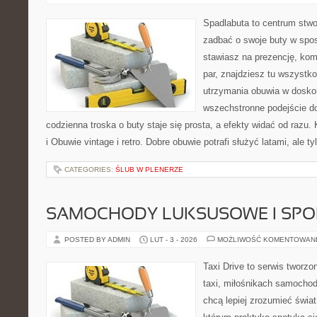
Spadlabuta to centrum stwo
zadbać o swoje buty w spos
stawiasz na prezencję, komf
par, znajdziesz tu wszystko
utrzymania obuwia w dosko
wszechstronne podejście do
codzienna troska o buty staje się prosta, a efekty widać od razu. 
i Obuwie vintage i retro. Dobre obuwie potrafi służyć latami, ale ty
CATEGORIES:
ŚLUB W PLENERZE
SAMOCHODY LUKSUSOWE I SP
POSTED BY ADMIN
LUT - 3 - 2026
MOŻLIWOŚĆ KOMENTOWAN
Taxi Drive to serwis tworz
taxi, miłośnikach samochod
chcą lepiej zrozumieć świa