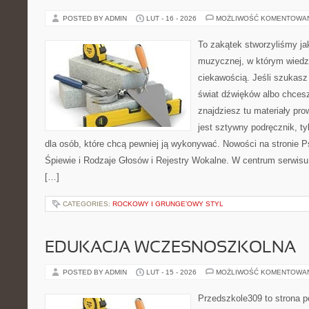
POSTED BY ADMIN
LUT - 16 - 2026
MOŻLIWOŚĆ KOMENTOWA
To zakątek stworzyliśmy ja
muzycznej, w którym wiedz
ciekawością. Jeśli szukasz 
świat dźwięków albo chces
znajdziesz tu materiały pro
jest sztywny podręcznik, t
dla osób, które chcą pewniej ją wykonywać. Nowości na stronie 
Śpiewie i Rodzaje Głosów i Rejestry Wokalne. W centrum serwisu 
[…]
CATEGORIES:
ROCKOWY I GRUNGE’OWY STYL
EDUKACJA WCZESNOSZKOLNA
POSTED BY ADMIN
LUT - 15 - 2026
MOŻLIWOŚĆ KOMENTOWA
Przedszkole309 to strona p