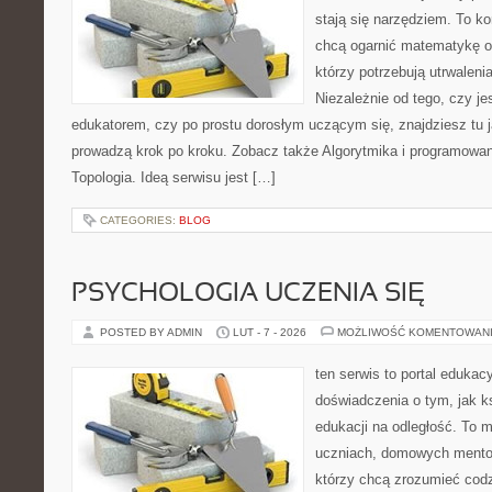
stają się narzędziem. To k
chcą ogarnić matematykę od
którzy potrzebują utrwalen
Niezależnie od tego, czy j
edukatorem, czy po prostu dorosłym uczącym się, znajdziesz tu j
prowadzą krok po kroku. Zobacz także Algorytmika i programowa
Topologia. Ideą serwisu jest […]
CATEGORIES:
BLOG
PSYCHOLOGIA UCZENIA SIĘ
POSTED BY ADMIN
LUT - 7 - 2026
MOŻLIWOŚĆ KOMENTOWAN
ten serwis to portal edukac
doświadczenia o tym, jak k
edukacji na odległość. To 
uczniach, domowych mentor
którzy chcą zrozumieć cod