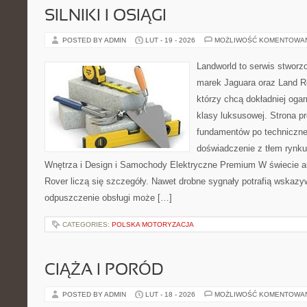
SILNIKI I OSIĄGI
POSTED BY ADMIN
LUT - 19 - 2026
MOŻLIWOŚĆ KOMENTOWA
Landworld to serwis stworz
marek Jaguara oraz Land Ro
którzy chcą dokładniej oga
klasy luksusowej. Strona p
fundamentów po techniczne
doświadczenie z tłem rynku
Wnętrza i Design i Samochody Elektryczne Premium W świecie a
Rover liczą się szczegóły. Nawet drobne sygnały potrafią wskazy
odpuszczenie obsługi może […]
CATEGORIES:
POLSKA MOTORYZACJA
CIĄŻA I PORÓD
POSTED BY ADMIN
LUT - 18 - 2026
MOŻLIWOŚĆ KOMENTOWA