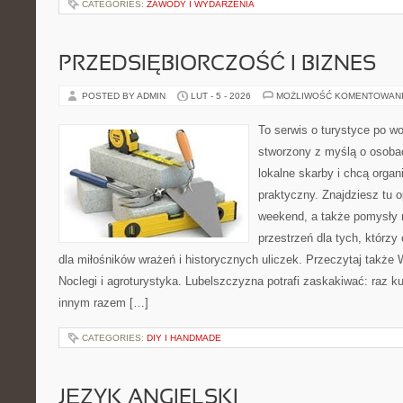
CATEGORIES:
ZAWODY I WYDARZENIA
PRZEDSIĘBIORCZOŚĆ I BIZNES
POSTED BY ADMIN
LUT - 5 - 2026
MOŻLIWOŚĆ KOMENTOWAN
To serwis o turystyce po w
stworzony z myślą o osobac
lokalne skarby i chcą orga
praktyczny. Znajdziesz tu op
weekend, a także pomysły n
przestrzeń dla tych, którzy
dla miłośników wrażeń i historycznych uliczek. Przeczytaj także W
Noclegi i agroturystyka. Lubelszczyzna potrafi zaskakiwać: raz k
innym razem […]
CATEGORIES:
DIY I HANDMADE
JĘZYK ANGIELSKI