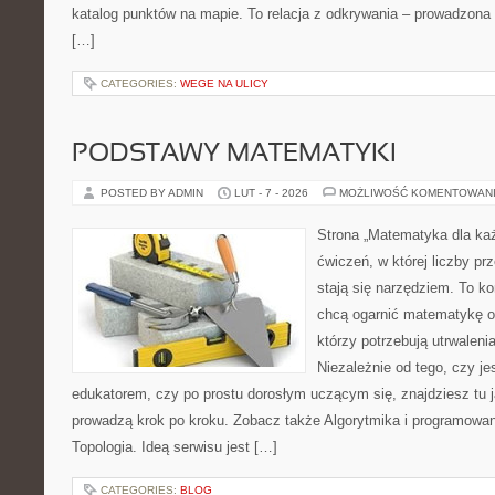
katalog punktów na mapie. To relacja z odkrywania – prowadzona 
[…]
CATEGORIES:
WEGE NA ULICY
PODSTAWY MATEMATYKI
POSTED BY ADMIN
LUT - 7 - 2026
MOŻLIWOŚĆ KOMENTOWAN
Strona „Matematyka dla każ
ćwiczeń, w której liczby pr
stają się narzędziem. To k
chcą ogarnić matematykę od
którzy potrzebują utrwalen
Niezależnie od tego, czy j
edukatorem, czy po prostu dorosłym uczącym się, znajdziesz tu j
prowadzą krok po kroku. Zobacz także Algorytmika i programowa
Topologia. Ideą serwisu jest […]
CATEGORIES:
BLOG