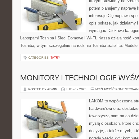
którym stawiamy na rzeteln
potem planujemy naprawę kr
interesuje Cię naprawa sprz
opis pokaże, jak działamy i
wymagać. Ciekawe kategori
Laptopami Toshiba i Sieci Domowe i Wi-Fi. Nasza działalność kon
Toshiba, w tym szczególnie na rodzinie Toshiba Satellite. Modele 
CATEGORIES:
TATRY
MONITORY I TECHNOLOGIE WYŚ
POSTED BY ADMIN
LUT - 6 - 2026
MOŻLIWOŚĆ KOMENTOWAN
LAKOM to współczesna str
hardware’owi oraz obsłudze
towarzyszą nam na co dzie
myślą o osobach, które ch
decyzje, a także o tych, kt
porady wtedy, gdy kompute