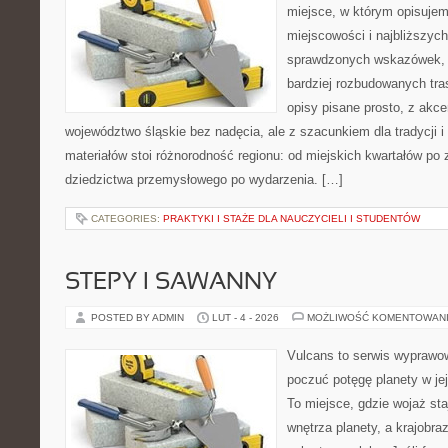
miejsce, w którym opisujem
miejscowości i najbliższych
sprawdzonych wskazówek, 
bardziej rozbudowanych tra
opisy pisane prosto, z akc
województwo śląskie bez nadęcia, ale z szacunkiem dla tradycji i
materiałów stoi różnorodność regionu: od miejskich kwartałów po 
dziedzictwa przemysłowego po wydarzenia. […]
CATEGORIES:
PRAKTYKI I STAŻE DLA NAUCZYCIELI I STUDENTÓW
STEPY I SAWANNY
POSTED BY ADMIN
LUT - 4 - 2026
MOŻLIWOŚĆ KOMENTOWAN
Vulcans to serwis wyprawow
poczuć potęgę planety w jej 
To miejsce, gdzie wojaż sta
wnętrza planety, a krajobr