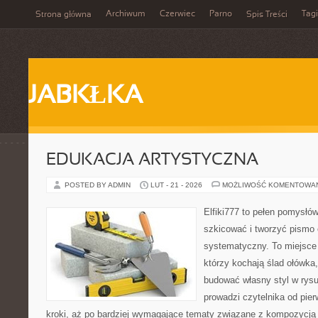
Archiwum
Czerwiec
Parno
Tagi
Strona główna
Spis Treści
JABKŁKA
EDUKACJA ARTYSTYCZNA
POSTED BY ADMIN
LUT - 21 - 2026
MOŻLIWOŚĆ KOMENTOWA
Elfiki777 to pełen pomysłów
szkicować i tworzyć pismo
systematyczny. To miejsce 
którzy kochają ślad ołówka,
budować własny styl w rysu
prowadzi czytelnika od pie
kroki, aż po bardziej wymagające tematy związane z kompozycją