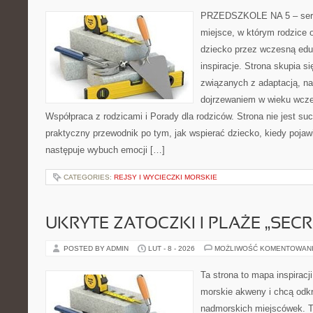
PRZEDSZKOLE NA 5 – serwi
miejsce, w którym rodzice
dziecko przez wczesną edu
inspiracje. Strona skupia s
związanych z adaptacją, nas
dojrzewaniem w wieku wcz
Współpraca z rodzicami i Porady dla rodziców. Strona nie jest su
praktyczny przewodnik po tym, jak wspierać dziecko, kiedy pojawi
następuje wybuch emocji […]
CATEGORIES:
REJSY I WYCIECZKI MORSKIE
UKRYTE ZATOCZKI I PLAŻE „SECR
POSTED BY ADMIN
LUT - 8 - 2026
MOŻLIWOŚĆ KOMENTOWAN
Ta strona to mapa inspiracji
morskie akweny i chcą odkr
nadmorskich miejscówek. T