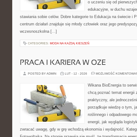
o uczeniu się od pierwszyc
edukacyjne, w duchu wzaj
stawiania sobie celów. Dobre kategorie to Edukacja na świecie i 
centrum działań znajduje się młody człowiek oraz jego predyspoz
wczesnoszkolna […]
CATEGORIES:
MODA NA KAŻDĄ KIESZEŃ
PRACA I KARIERA W OZE
POSTED BY ADMIN
LUT - 12 - 2026
MOŻLIWOŚĆ KOMENTOWA
Wikana BioEnergia to serwi
chcą poznać temat energii
praktyczny, ale jednocześn
porządkuje wiedzę o tym, 
roślinnego i odpadowego mo
energii, jak wygląda logist
zwracać uwagę, gdy w grę wchodzą ekonomia i wydajność. Kategor
Fotowoltaika. Na stronie przewija się myśl, że transformacja ener