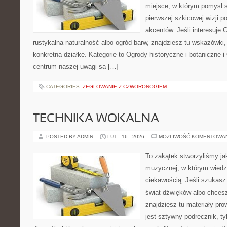
miejsce, w którym pomysł s
pierwszej szkicowej wizji po
akcentów. Jeśli interesuje 
rustykalna naturalność albo ogród barw, znajdziesz tu wskazówki, 
konkretną działkę. Kategorie to Ogrody historyczne i botaniczne
centrum naszej uwagi są […]
CATEGORIES:
ŻEGLOWANIE Z CZWORONOGIEM
TECHNIKA WOKALNA
POSTED BY ADMIN
LUT - 16 - 2026
MOŻLIWOŚĆ KOMENTOWA
To zakątek stworzyliśmy ja
muzycznej, w którym wiedz
ciekawością. Jeśli szukasz 
świat dźwięków albo chces
znajdziesz tu materiały pro
jest sztywny podręcznik, t