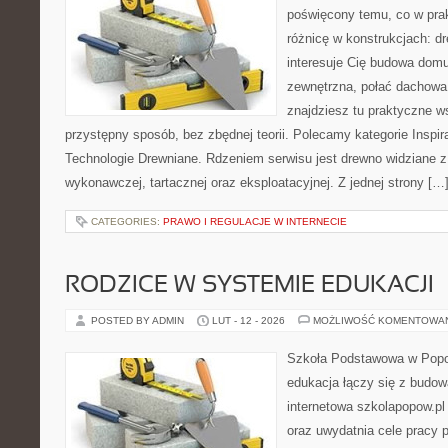
poświęcony temu, co w prak
różnicę w konstrukcjach: d
interesuje Cię budowa domu
zewnętrzna, połać dachowa, 
znajdziesz tu praktyczne 
przystępny sposób, bez zbędnej teorii. Polecamy kategorie Inspi
Technologie Drewniane. Rdzeniem serwisu jest drewno widziane z
wykonawczej, tartacznej oraz eksploatacyjnej. Z jednej strony […
CATEGORIES:
PRAWO I REGULACJE W INTERNECIE
RODZICE W SYSTEMIE EDUKACJI
POSTED BY ADMIN
LUT - 12 - 2026
MOŻLIWOŚĆ KOMENTOWA
Szkoła Podstawowa w Popow
edukacja łączy się z budo
internetowa szkolapopow.pl
oraz uwydatnia cele pracy p