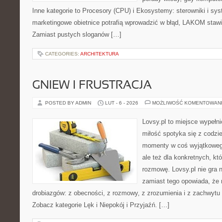
Inne kategorie to Procesory (CPU) i Ekosystemy: sterowniki i sy
marketingowe obietnice potrafią wprowadzić w błąd, LAKOM stawia
Zamiast pustych sloganów […]
CATEGORIES:
ARCHITEKTURA
GNIEW I FRUSTRACJA
POSTED BY ADMIN
LUT - 6 - 2026
MOŻLIWOŚĆ KOMENTOWAN
Lovsy.pl to miejsce wypełn
miłość spotyka się z codzie
momenty w coś wyjątkowego
ale też dla konkretnych, k
rozmowę. Lovsy.pl nie gra 
zamiast tego opowiada, że r
drobiazgów: z obecności, z rozmowy, z zrozumienia i z zachwytu 
Zobacz kategorie Lęk i Niepokój i Przyjaźń. […]