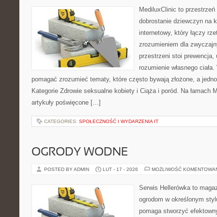
MediluxClinic to przestrzeń
dobrostanie dziewczyn na k
internetowy, który łączy rz
zrozumieniem dla zwyczajn
przestrzeni stoi prewencja
rozumienie własnego ciała.
pomagać zrozumieć tematy, które często bywają złożone, a jedno
Kategorie Zdrowie seksualne kobiety i Ciąża i poród. Na łamach Me
artykuły poświęcone […]
CATEGORIES:
SPOŁECZNOŚĆ I WYDARZENIA IT
OGRODY WODNE
POSTED BY ADMIN
LUT - 17 - 2026
MOŻLIWOŚĆ KOMENTOWA
Serwis Hellerówka to maga
ogrodom w określonym styl
pomaga stworzyć efektowny