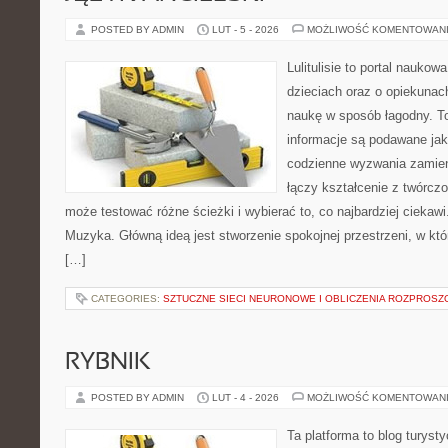
POSTED BY ADMIN
LUT - 5 - 2026
MOŻLIWOŚĆ KOMENTOWAN
Lulitulisie to portal nauko
dzieciach oraz o opiekunac
naukę w sposób łagodny. T
informacje są podawane ja
codzienne wyzwania zamieni
łączy kształcenie z twórcz
może testować różne ścieżki i wybierać to, co najbardziej ciekaw
Muzyka. Główną ideą jest stworzenie spokojnej przestrzeni, w kt
[…]
CATEGORIES:
SZTUCZNE SIECI NEURONOWE I OBLICZENIA ROZPROSZ
RYBNIK
POSTED BY ADMIN
LUT - 4 - 2026
MOŻLIWOŚĆ KOMENTOWAN
Ta platforma to blog turys