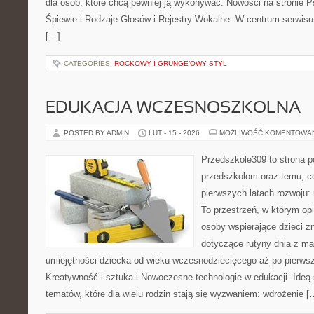
dla osób, które chcą pewniej ją wykonywać. Nowości na stronie 
Śpiewie i Rodzaje Głosów i Rejestry Wokalne. W centrum serwisu 
[…]
CATEGORIES:
ROCKOWY I GRUNGE’OWY STYL
EDUKACJA WCZESNOSZKOLNA
POSTED BY ADMIN
LUT - 15 - 2026
MOŻLIWOŚĆ KOMENTOWA
Przedszkole309 to strona p
przedszkolom oraz temu, c
pierwszych latach rozwoju
To przestrzeń, w którym o
osoby wspierające dzieci z
dotyczące rutyny dnia z ma
umiejętności dziecka od wieku wczesnodziecięcego aż po pierwsz
Kreatywność i sztuka i Nowoczesne technologie w edukacji. Ideą 
tematów, które dla wielu rodzin stają się wyzwaniem: wdrożenie [