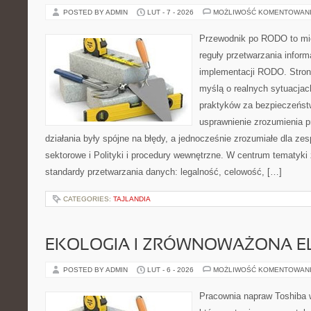
POSTED BY ADMIN
LUT - 7 - 2026
MOŻLIWOŚĆ KOMENTOWAN
Przewodnik po RODO to mie
reguły przetwarzania infor
implementacji RODO. Stron
myślą o realnych sytuacjac
praktyków za bezpieczeństwo
usprawnienie zrozumienia p
działania były spójne na błędy, a jednocześnie zrozumiałe dla z
sektorowe i Polityki i procedury wewnętrzne. W centrum tematyki
standardy przetwarzania danych: legalność, celowość, […]
CATEGORIES:
TAJLANDIA
EKOLOGIA I ZRÓWNOWAŻONA E
POSTED BY ADMIN
LUT - 6 - 2026
MOŻLIWOŚĆ KOMENTOWAN
Pracownia napraw Toshiba 