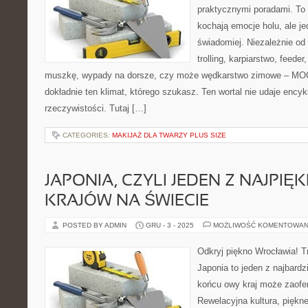
praktycznymi poradami. To 
kochają emocje holu, ale j
świadomiej. Niezależnie od 
trolling, karpiarstwo, feede
muszkę, wypady na dorsze, czy może wędkarstwo zimowe – M
dokładnie ten klimat, którego szukasz. Ten wortal nie udaje encyk
rzeczywistości. Tutaj […]
CATEGORIES:
MAKIJAŻ DLA TWARZY PLUS SIZE
JAPONIA, CZYLI JEDEN Z NAJPIĘ
KRAJÓW NA ŚWIECIE
POSTED BY ADMIN
GRU - 3 - 2025
MOŻLIWOŚĆ KOMENTOWAN
Odkryj piękno Wrocławia! T
Japonia to jeden z najbardz
końcu owy kraj może zaofe
Rewelacyjna kultura, piękn