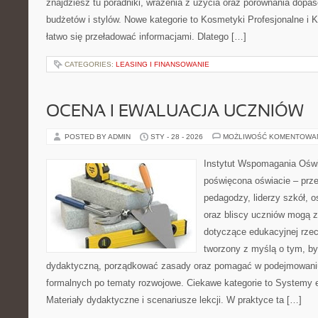
znajdziesz tu poradniki, wrażenia z użycia oraz porównania dopa
budżetów i stylów. Nowe kategorie to Kosmetyki Profesjonalne i 
łatwo się przeładować informacjami. Dlatego […]
CATEGORIES:
LEASING I FINANSOWANIE
OCENA I EWALUACJA UCZNIÓW
POSTED BY ADMIN
STY - 28 - 2026
MOŻLIWOŚĆ KOMENTOWA
Instytut Wspomagania Oświa
poświęcona oświacie – prze
pedagodzy, liderzy szkół, o
oraz bliscy uczniów mogą z
dotyczące edukacyjnej rzec
tworzony z myślą o tym, by
dydaktyczną, porządkować zasady oraz pomagać w podejmowaniu
formalnych po tematy rozwojowe. Ciekawe kategorie to Systemy e
Materiały dydaktyczne i scenariusze lekcji. W praktyce ta […]