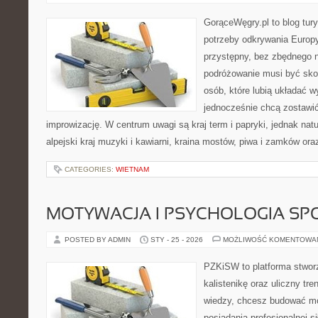
GorąceWęgry.pl to blog tury
potrzeby odkrywania Europ
przystępny, bez zbędnego n
podróżowanie musi być sko
osób, które lubią układać w
jednocześnie chcą zostawić
improwizację. W centrum uwagi są kraj term i papryki, jednak natur
alpejski kraj muzyki i kawiarni, kraina mostów, piwa i zamków ora
CATEGORIES:
WIETNAM
MOTYWACJA I PSYCHOLOGIA SP
POSTED BY ADMIN
STY - 25 - 2026
MOŻLIWOŚĆ KOMENTOWA
PZKiSW to platforma stworz
kalistenikę oraz uliczny tre
wiedzy, chcesz budować m
posiadania profesjonalnej s