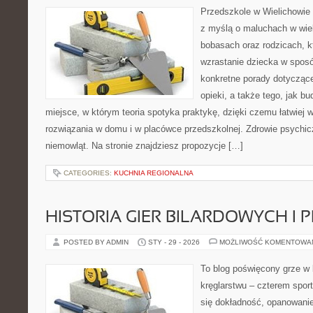
Przedszkole w Wielichowie 
z myślą o maluchach w wie
bobasach oraz rodzicach, k
wzrastanie dziecka w spos
konkretne porady dotyczące
opieki, a także tego, jak b
miejsce, w którym teoria spotyka praktykę, dzięki czemu łatwiej
rozwiązania w domu i w placówce przedszkolnej. Zdrowie psychi
niemowląt. Na stronie znajdziesz propozycje […]
CATEGORIES:
KUCHNIA REGIONALNA
HISTORIA GIER BILARDOWYCH I 
POSTED BY ADMIN
STY - 29 - 2026
MOŻLIWOŚĆ KOMENTOWA
To blog poświęcony grze w b
kręglarstwu – czterem sport
się dokładność, opanowanie