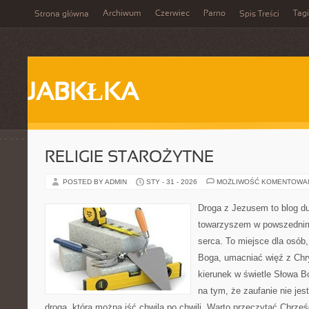
Archiwum
Czerwiec
Parno
Tagi
Strona główna
Spis Treści
JABKŁKA
RELIGIE STAROŻYTNE
POSTED BY ADMIN
STY - 31 - 2026
MOŻLIWOŚĆ KOMENTOWA
Droga z Jezusem to blog d
towarzyszem w powszednim 
serca. To miejsce dla osób,
Boga, umacniać więź z Ch
kierunek w świetle Słowa Bo
na tym, że zaufanie nie jes
drogą, którą można iść chwila po chwili. Warto przeczytać Chrze