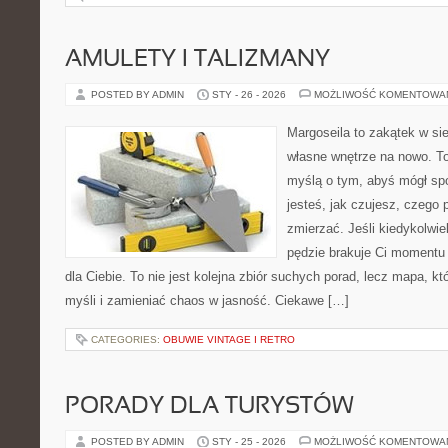
AMULETY I TALIZMANY
POSTED BY ADMIN
STY - 26 - 2026
MOŻLIWOŚĆ KOMENTOWA
Margoseila to zakątek w si
własne wnętrze na nowo. To
myślą o tym, abyś mógł sp
jesteś, jak czujesz, czego 
zmierzać. Jeśli kiedykolwie
pędzie brakuje Ci momentu 
dla Ciebie. To nie jest kolejna zbiór suchych porad, lecz mapa,
myśli i zamieniać chaos w jasność. Ciekawe […]
CATEGORIES:
OBUWIE VINTAGE I RETRO
PORADY DLA TURYSTÓW
POSTED BY ADMIN
STY - 25 - 2026
MOŻLIWOŚĆ KOMENTOWA