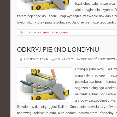
bądź chociażby plaże oraz 
wielu oryginalniejszych pa
zatem pojechać do Japonii i najzwyczajniej w świecie dokładnie 
wielu ludzi, którzy pragną zobaczyć Japonię nie może tego zrobi
CATEGORIES:
ZIEMIA I GEOLOGIA
ODKRYJ PIĘKNO LONDYNU
POSTED BY ADMIN
GRU - 3 - 2025
MOŻLIWOŚĆ KOMENTOWAN
Odkryj piękno Rosji! Bez d
wspaniałym regionem naszeg
poszukujesz teraz interesu
spędzenie długiego weekend
najbardziej brać pod uwagę
ale co w szczególności war
Strzałem w dziesiątkę jest Kalisz. Generalnie niewielu turystów o
naprawdę urokliwe miasto, a na dodatek bardzo stare. Kapitalny j