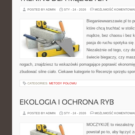
POSTED BY ADMIN
STY - 24 - 2026
MOŻLIWOŚĆ KOMENTOWA
Bieganiewwarszawie.pl to p
które chcą truchtać w stoli
mądrze, bez chaosu i bez ko
pasja do ruchu spotyka si
Niezależnie od tego, czy d
świecie biegaczy, czy masz
nogach, znajdziesz tu wskazówki pomagające poprawić ekonomię 
zbudować silne ciało. Ciekawe kategorie to Recenzje sprzętu spo
CATEGORIES:
METODY POŁOWU
EKOLOGIA I OCHRONA RYB
POSTED BY ADMIN
STY - 24 - 2026
MOŻLIWOŚĆ KOMENTOWA
MOCZYKIJE to niezależny po
powstał po to, aby łączyć 