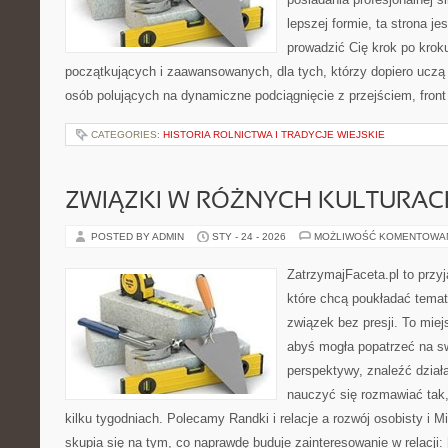
lepszej formie, ta strona je
prowadzić Cię krok po kro
początkujących i zaawansowanych, dla tych, którzy dopiero uczą s
osób polujących na dynamiczne podciągnięcie z przejściem, front 
CATEGORIES:
HISTORIA ROLNICTWA I TRADYCJE WIEJSKIE
ZWIĄZKI W RÓŻNYCH KULTURAC
POSTED BY ADMIN
STY - 24 - 2026
MOŻLIWOŚĆ KOMENTOWA
ZatrzymajFaceta.pl to przyj
które chcą poukładać temat
związek bez presji. To mie
abyś mogła popatrzeć na sw
perspektywy, znaleźć dział
nauczyć się rozmawiać tak,
kilku tygodniach. Polecamy Randki i relacje a rozwój osobisty i M
skupia się na tym, co naprawdę buduje zainteresowanie w relacji: