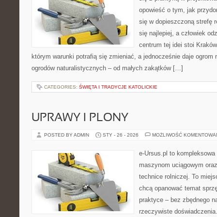
opowieść o tym, jak przyd
się w dopieszczoną strefę r
się najlepiej, a człowiek 
centrum tej idei stoi Kraków 
którym warunki potrafią się zmieniać, a jednocześnie daje ogrom 
ogrodów naturalistycznych – od małych zakątków […]
CATEGORIES:
ŚWIĘTA I TRADYCJE KATOLICKIE
UPRAWY I PLONY
POSTED BY ADMIN
STY - 26 - 2026
MOŻLIWOŚĆ KOMENTOWA
e-Ursus.pl to kompleksowa
maszynom uciągowym oraz 
technice rolniczej. To miej
chcą opanować temat sprz
praktyce – bez zbędnego na
rzeczywiste doświadczenia.