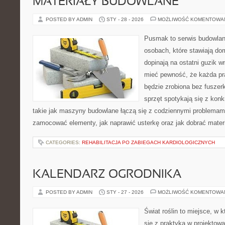
MATERIAŁY BUDOWLANE
POSTED BY ADMIN
STY - 28 - 2026
MOŻLIWOŚĆ KOMENTOWA
Pusmak to serwis budowlany
osobach, które stawiają do
dopinają na ostatni guzik w
mieć pewność, że każda p
będzie zrobiona bez fuszerk
sprzęt spotykają się z kon
takie jak maszyny budowlane łączą się z codziennymi problemami
zamocować elementy, jak naprawić usterkę oraz jak dobrać mater
CATEGORIES:
REHABILITACJA PO ZABIEGACH KARDIOLOGICZNYCH
KALENDARZ OGRODNIKA
POSTED BY ADMIN
STY - 27 - 2026
MOŻLIWOŚĆ KOMENTOWA
Świat roślin to miejsce, w k
się z praktyką w projektowa