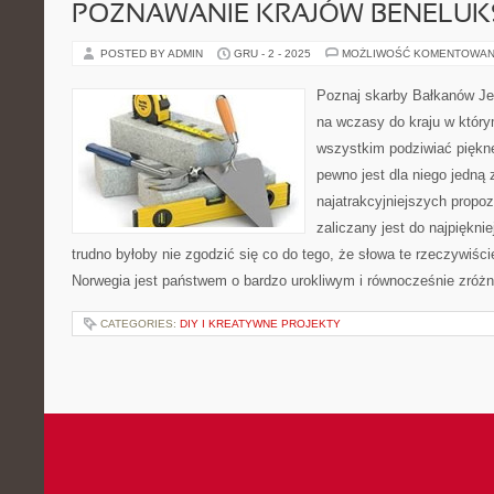
POZNAWANIE KRAJÓW BENELUKS
POSTED BY ADMIN
GRU - 2 - 2025
MOŻLIWOŚĆ KOMENTOWAN
Poznaj skarby Bałkanów Jeś
na wczasy do kraju w któr
wszystkim podziwiać piękne
pewno jest dla niego jedną
najatrakcyjniejszych propo
zaliczany jest do najpięknie
trudno byłoby nie zgodzić się co do tego, że słowa te rzeczywiście
Norwegia jest państwem o bardzo urokliwym i równocześnie zró
CATEGORIES:
DIY I KREATYWNE PROJEKTY