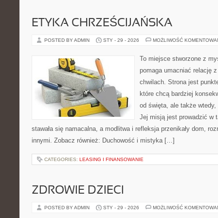
ETYKA CHRZEŚCIJAŃSKA
POSTED BY ADMIN
STY - 29 - 2026
MOŻLIWOŚĆ KOMENTOWA
To miejsce stworzone z myś
pomaga umacniać relację 
chwilach. Strona jest punkt
które chcą bardziej konsekw
od święta, ale także wtedy,
Jej misją jest prowadzić w
stawała się namacalna, a modlitwa i refleksja przenikały dom, ro
innymi. Zobacz również: Duchowość i mistyka […]
CATEGORIES:
LEASING I FINANSOWANIE
ZDROWIE DZIECI
POSTED BY ADMIN
STY - 29 - 2026
MOŻLIWOŚĆ KOMENTOWA