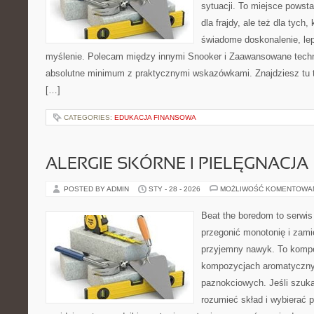
sytuacji. To miejsce powsta
dla frajdy, ale też dla tych
świadome doskonalenie, lep
myślenie. Polecam między innymi Snooker i Zaawansowane techni
absolutne minimum z praktycznymi wskazówkami. Znajdziesz tu tre
[…]
CATEGORIES:
EDUKACJA FINANSOWA
ALERGIE SKÓRNE I PIELĘGNACJA
POSTED BY ADMIN
STY - 28 - 2026
MOŻLIWOŚĆ KOMENTOWA
Beat the boredom to serwis
przegonić monotonię i zami
przyjemny nawyk. To kompe
kompozycjach aromatyczny
paznokciowych. Jeśli szuka
rozumieć skład i wybierać p