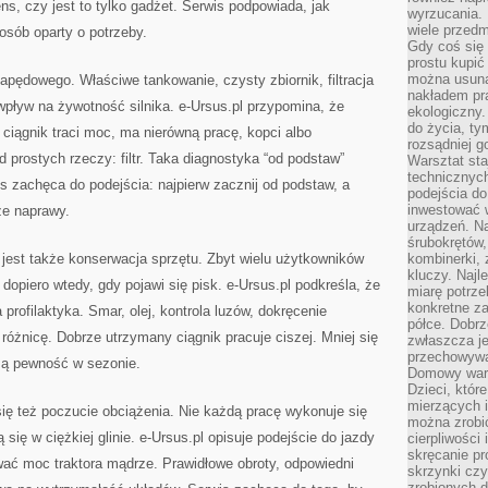
ns, czy jest to tylko gadżet. Serwis podpowiada, jak
wyrzucania. 
wiele przedm
osób oparty o potrzeby.
Gdy coś się 
prostu kupi
można usuną
pędowego. Właściwe tankowanie, czysty zbiornik, filtracja
nakładem pr
wpływ na żywotność silnika. e-Ursus.pl przypomina, że
ekologiczny.
do życia, t
i ciągnik traci moc, ma nierówną pracę, kopci albo
rozsądniej 
 prostych rzeczy: filtr. Taka diagnostyka “od podstaw”
Warsztat sta
technicznych
s zachęca do podejścia: najpierw zacznij od podstaw, a
podejścia do
inwestować w
ze naprawy.
urządzeń. N
śrubokrętów,
est także konserwacja sprzętu. Zbyt wielu użytkowników
kombinerki, 
kluczy. Najl
opiero wtedy, gdy pojawi się pisk. e-Ursus.pl podkreśla, że
miarę potrz
konkretne za
 profilaktyka. Smar, olej, kontrola luzów, dokręcenie
półce. Dobrz
 różnicę. Dobrze utrzymany ciągnik pracuje ciszej. Mniej się
zwłaszcza je
przechowywa
szą pewność w sezonie.
Domowy wars
Dzieci, któr
mierzących i
ię też poczucie obciążenia. Nie każdą pracę wykonuje się
można zrobi
się w ciężkiej glinie. e-Ursus.pl opisuje podejście do jazdy
cierpliwości
skręcanie pr
wać moc traktora mądrze. Prawidłowe obroty, odpowiedni
skrzynki czy
zrobionych d