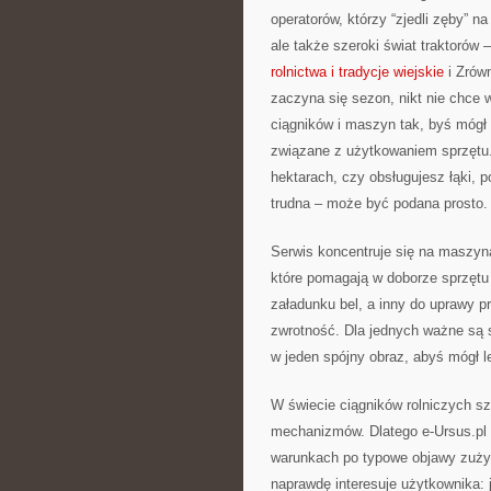
operatorów, którzy “zjedli zęby” na
ale także szeroki świat traktoró
rolnictwa i tradycje wiejskie
i Zrówn
zaczyna się sezon, nikt nie chce 
ciągników i maszyn tak, byś mógł 
związane z użytkowaniem sprzętu. 
hektarach, czy obsługujesz łąki, 
trudna – może być podana prosto.
Serwis koncentruje się na maszyna
które pomagają w doborze sprzętu 
załadunku bel, a inny do uprawy prz
zwrotność. Dla jednych ważne są s
w jeden spójny obraz, abyś mógł l
W świecie ciągników rolniczych s
mechanizmów. Dlatego e-Ursus.pl
warunkach po typowe objawy zużyci
naprawdę interesuje użytkownika: