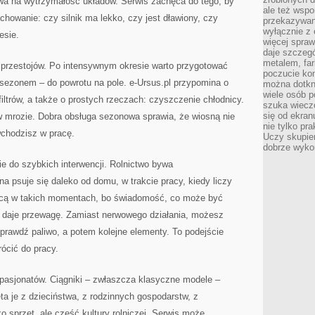
ywa na wytrzymałość układów. Serwis zachęca do tego, by
ale też wsp
chowanie: czy silnik ma lekko, czy jest dławiony, czy
przekazywani
wyłącznie z 
esie.
więcej spraw
daje szczegó
metalem, fa
t przestojów. Po intensywnym okresie warto przygotować
poczucie kon
ezonem – do powrotu na pole. e-Ursus.pl przypomina o
można dotkn
wiele osób p
iltrów, a także o prostych rzeczach: czyszczenie chłodnicy.
szuka wieczo
się od ekra
 mrozie. Dobra obsługa sezonowa sprawia, że wiosną nie
nie tylko pr
wchodzisz w pracę.
Uczy skupien
dobrze wyko
ie do szybkich interwencji. Rolnictwo bywa
 psuje się daleko od domu, w trakcie pracy, kiedy liczy
ocą w takich momentach, bo świadomość, co może być
i, daje przewagę. Zamiast nerwowego działania, możesz
prawdź paliwo, a potem kolejne elementy. To podejście
rócić do pracy.
a pasjonatów. Ciągniki – zwłaszcza klasyczne modele –
ta je z dzieciństwa, z rodzinnych gospodarstw, z
ko sprzęt, ale część kultury rolniczej. Serwis może