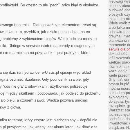
nieuwagi wys
rofilaktyki. Bo często to nie “pech”, tylko błąd w obsłudze
niepotrzebne
budować dob
prostych czy
miejscem nie
Wiele osób z
rawnego transmisji. Dlatego ważnym elementem treści są
a po kilku m
. e-Ursus.pl przybliża, jak działa przekładnia i na co
odnawia star
drewna i met
ię problemy z wybieraniem biegów. Wałek odbioru mocy to
planowania 
momencie do
niki. Dlatego w serwisie istotne są porady o diagnostyce
serwis dla p
 nie ma miejsca na przypadek – jest praktyka, które
dokładność, 
jeśli wszyst
wielkiej pra
również napr
wyrzucania. 
a się dziś na hydraulice. e-Ursus.pl opisuje więc układ
wiele przedm
aga zrozumieć działanie. Gdy podnośnik szarpie, gdy
Gdy coś się 
prostu kupi
dy “coś nie gra” z siłownikami, użytkownik potrzebuje
można usuną
nakładem pr
cę między skutkiem i podpowiada, jak podejść do problemu
ekologiczny.
mało oleju, a czasem zawór. Wiedza pozwala uniknąć
do życia, t
rozsądniej 
awy z głową.
Warsztat sta
technicznych
podejścia do
niku to temat, który często jest niedoceniany – dopóki nie
inwestować w
s.pl przypomina, jak ważny jest akumulator i jak dbać o te
urządzeń. N