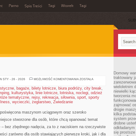
ec
Parno
Tagi
Wtorek
Tagi
Spis Treści
SUB
Domowy wars
traktowany j
UPRAWY
 STY - 26 - 2026
MOŻLIWOŚĆ KOMENTOWANIA
ZOSTAŁA
zarezerwowa
I
PLONY
wieloletnim
ystyczne
,
bagaże
,
bilety lotnicze
,
biura podróży
,
city break
,
niewielki kąc
mping
,
kulturystyka
,
linie lotnicze
,
lotniska
,
noclegi
,
odzież
tworzenia m
róże tematyczne
,
rejsy
,
rekreacja
,
siłownia
,
sport
,
sporty
funkcjonowa
llness
,
wycieczki
,
żeglarstwo
,
Zwiedzanie
zajmować os
drogie masz
a poświęcona maszynom uciągowym oraz szeroko
kilka podst
system prze
 miejsce stworzone dla osób, które chcą opanować temat
drobne uster
 – bez zbędnego nadęcia, za to z naciskiem na rzeczywiste
odkładanym n
się prostsze
ści zarówno dla osób stawiających pierwsze kroki, jak i dla