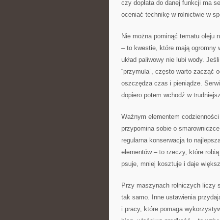
czy dopłata do danej funkcji ma se
oceniać technikę w rolnictwie w sp
Nie można pominąć tematu oleju na
– to kwestie, które mają ogromny 
układ paliwowy nie lubi wody. Jeśl
“przymula”, często warto zacząć od
oszczędza czas i pieniądze. Serwi
dopiero potem wchodź w trudniejs
Ważnym elementem codzienności j
przypomina sobie o smarowniczce d
regularna konserwacja to najlepsza
elementów – to rzeczy, które robią
psuje, mniej kosztuje i daje więk
Przy maszynach rolniczych liczy s
tak samo. Inne ustawienia przydają 
i pracy, które pomaga wykorzysty