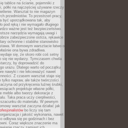
ię tablice na ścianie, pojemniki z
, półki na najczęściej używane rzeczy
etlenie. Warsztat to nie magazyn
ch przedmiotów. To przestrzeń pracy,
na być uporządkowana tak, aby
o pod ręką i nie wymagało długiego
ardzo ważne jest też bezpieczeństwo.
ostsze narzędzia wymagają uwagi i
obrze zabezpieczone ostrza, rękawice
lary ochronne i stabilne stanowisko
dstawa. W domowym warsztacie łatwo o
 właśnie ona bywa zdradliwa.
wydaje się, że skoro robi coś setny
go się nie wydarzy. Tymczasem chwila
tarczy, by doprowadzić do
go urazu. Dlatego warto od początku
re nawyki i nie lekceważyć nawet
nności. Z czasem warsztat staje się
 tylko napraw, ale także twórczości.
aczyna od przykręcenia luźnej śrubki,
iesiącach projektuje własne półki,
e meble albo tworzy dekoracje z
alu. Taka praca uczy cierpliwości,
i szacunku do materiału. W pewnym
mowy warsztat zaczyna działać jak
rofesjonalistów
bo liczy się tam
organizacja i jakość wykonania, nawet
ko odbywa się po godzinach i bez
cowni. Coraz większe znaczenie ma
awianie rzeczy zamiast ich