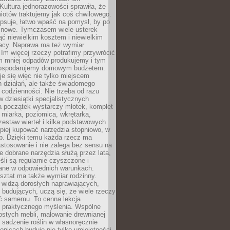
Kultura jednorazowości sprawiła, że
iotów traktujemy jak coś chwilowego.
psuje, łatwo wpaść na pomysł, by po
ć nowe. Tymczasem wiele usterek
ć niewielkim kosztem i niewielkim
acy. Naprawa ma też wymiar
 Im więcej rzeczy potrafimy przywrócić
ym mniej odpadów produkujemy i tym
gospodarujemy domowym budżetem.
je się więc nie tylko miejscem
 działań, ale także świadomego
 codzienności. Nie trzeba od razu
 dziesiątki specjalistycznych
a początek wystarczy młotek, komplet
 miarka, poziomica, wkrętarka,
zestaw wierteł i kilka podstawowych
epiej kupować narzędzia stopniowo, w
eb. Dzięki temu każda rzecz ma
stosowanie i nie zalega bez sensu na
e dobrane narzędzia służą przez lata,
śli są regularnie czyszczone i
ne w odpowiednich warunkach.
ztat ma także wymiar rodzinny.
e widzą dorosłych naprawiających,
 budujących, uczą się, że wiele rzeczy
ć samemu. To cenna lekcja
 i praktycznego myślenia. Wspólne
ostych mebli, malowanie drewnianej
 sadzenie roślin w własnoręcznie
onicach buduje nie tylko umiejętności,