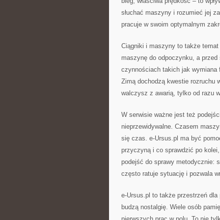
bieg, właściwa prędkość – to wpł
słuchać maszyny i rozumieć jej za
pracuje w swoim optymalnym zakr
Ciągniki i maszyny to także tema
maszynę do odpoczynku, a przed s
czynnościach takich jak wymiana f
Zimą dochodzą kwestie rozruchu w
walczysz z awarią, tylko od razu 
W serwisie ważne jest też podejśc
nieprzewidywalne. Czasem maszyna
się czas. e-Ursus.pl ma być pom
przyczyną i co sprawdzić po kole
podejść do sprawy metodycznie: s
często ratuje sytuację i pozwala w
e-Ursus.pl to także przestrzeń dl
budzą nostalgię. Wiele osób pamię
pierwszych prac w polu. To nie tyl