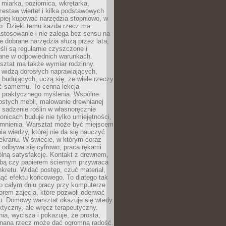
 miarka, poziomica, wkrętarka,
zestaw wierteł i kilka podstawowych
epiej kupować narzędzia stopniowo, w
eb. Dzięki temu każda rzecz ma
stosowanie i nie zalega bez sensu na
e dobrane narzędzia służą przez lata,
śli są regularnie czyszczone i
ne w odpowiednich warunkach.
ztat ma także wymiar rodzinny.
e widzą dorosłych naprawiających,
 budujących, uczą się, że wiele rzeczy
ć samemu. To cenna lekcja
 i praktycznego myślenia. Wspólne
ostych mebli, malowanie drewnianej
 sadzenie roślin w własnoręcznie
onicach buduje nie tylko umiejętności,
omnienia. Warsztat może być miejscem
a wiedzy, której nie da się nauczyć
ekranu. W świecie, w którym coraz
 odbywa się cyfrowo, praca rękami
lną satysfakcję. Kontakt z drewnem,
rbą czy papierem ściernym przywraca
kretu. Widać postęp, czuć materiał,
ąć efektu końcowego. To dlatego tak
o całym dniu pracy przy komputerze
rem zajęcia, które pozwoli oderwać
nu. Domowy warsztat okazuje się wtedy
aktyczny, ale wręcz terapeutyczny.
ia, wycisza i pokazuje, że prosta,
nana rzecz może dać ogromną radość.