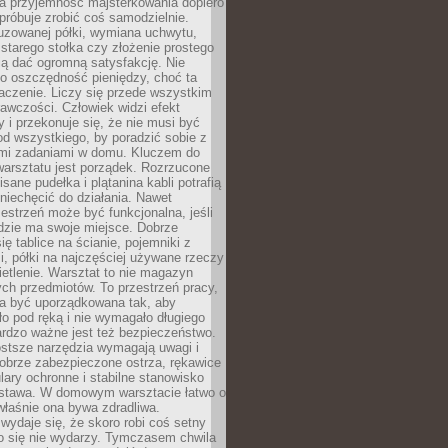
a przyjemność majsterkowania dopiero
próbuje zrobić coś samodzielnie.
uzowanej półki, wymiana uchwytu,
starego stołka czy złożenie prostego
fią dać ogromną satysfakcję. Nie
 o oszczędność pieniędzy, choć ta
aczenie. Liczy się przede wszystkim
awczości. Człowiek widzi efekt
y i przekonuje się, że nie musi być
d wszystkiego, by poradzić sobie z
i zadaniami w domu. Kluczem do
arsztatu jest porządek. Rozrzucone
isane pudełka i plątanina kabli potrafią
niechęcić do działania. Nawet
zestrzeń może być funkcjonalna, jeśli
dzie ma swoje miejsce. Dobrze
ię tablice na ścianie, pojemniki z
, półki na najczęściej używane rzeczy
etlenie. Warsztat to nie magazyn
ch przedmiotów. To przestrzeń pracy,
na być uporządkowana tak, aby
o pod ręką i nie wymagało długiego
ardzo ważne jest też bezpieczeństwo.
ostsze narzędzia wymagają uwagi i
obrze zabezpieczone ostrza, rękawice
lary ochronne i stabilne stanowisko
dstawa. W domowym warsztacie łatwo o
 właśnie ona bywa zdradliwa.
wydaje się, że skoro robi coś setny
go się nie wydarzy. Tymczasem chwila