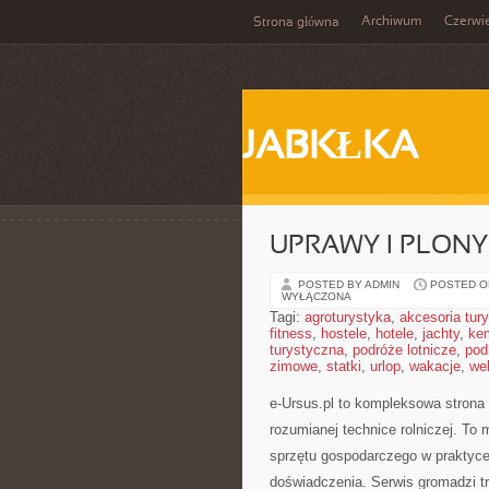
Archiwum
Czerwi
Strona główna
JABKŁKA
UPRAWY I PLONY
POSTED BY ADMIN
POSTED ON
WYŁĄCZONA
Tagi:
agroturystyka
,
akcesoria tur
fitness
,
hostele
,
hotele
,
jachty
,
ke
turystyczna
,
podróże lotnicze
,
pod
zimowe
,
statki
,
urlop
,
wakacje
,
we
e-Ursus.pl to kompleksowa stron
rozumianej technice rolniczej. To
sprzętu gospodarczego w praktyce
doświadczenia. Serwis gromadzi tre