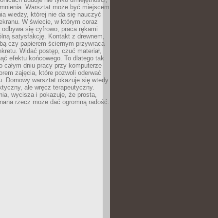
omnienia. Warsztat może być miejscem
a wiedzy, której nie da się nauczyć
ekranu. W świecie, w którym coraz
 odbywa się cyfrowo, praca rękami
lną satysfakcję. Kontakt z drewnem,
rbą czy papierem ściernym przywraca
kretu. Widać postęp, czuć materiał,
ąć efektu końcowego. To dlatego tak
o całym dniu pracy przy komputerze
rem zajęcia, które pozwoli oderwać
nu. Domowy warsztat okazuje się wtedy
aktyczny, ale wręcz terapeutyczny.
ia, wycisza i pokazuje, że prosta,
nana rzecz może dać ogromną radość.