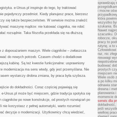
sprawdzają s
przegródkami
gistyka. e-Ursus.pl inspiruje do tego, by traktować
i mocne oświ
ie pojedynczy przedmiot. Kiedy planujesz prace, bierzesz
przypadkowy
która powin
czy się także bezpieczeństwo. W serwisie można znaleźć
wszystko był
szukania. B
tywać maszynę mądrze: nie katować ciągnika, nie robić
Nawet najpr
ałać rozsądnie. Taka filozofia przekłada się na dłuższą
szacunku. D
robocze, oku
pracy to po
rutynę, a to
Człowiekowi 
e z doposażaniem maszyn. Wiele ciągników – zwłaszcza
raz, nic złe
ować do nowych potrzeb. Czasem chodzi o dodatkowe
nieuwagi wys
niepotrzebne
jszą kabinę. Są też kwestie funkcjonalne: usprawniony
budować dob
 że modernizacja ma sens wtedy, gdy jest przemyślana. Nie
prostych czy
miejscem nie
 Czasem wystarczy drobna zmiana, by praca była szybsza.
Wiele osób z
a po kilku m
odnawia star
ejście do dokładności. Coraz częściej pojawiają się
drewna i met
planowania 
e-Ursus.pl może być miejscem, gdzie tradycja spotyka się
momencie do
 ciągników po nowe konstrukcje, od prostych rozwiązań po
serwis dla p
dokładność, 
i nie korzystasz z pełnej automatyki, warto rozumieć
jeśli wszyst
ć decyzje o modernizacji. Użytkownicy chcą wiedzieć,
wielkiej pra
również napr