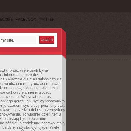
SCRIBE
FACEBOOK
TWITTER
ztat przez wiele osób bywa
ak luksus albo przestrzeń
na wyłącznie dla majsterkowiczów z
 doświadczeniem. Tymczasem nawet
ik do napraw, składania, wiercenia i
oże całkowicie zmienić sposób
nia w domu. Warsztat nie musi
obnego garażu ani być wyposażony w
yny. Czasem wystarczy porządny stół,
awowych narzędzi i dobrze przemyślany
chowywania. To właśnie dzięki temu
ki przestają być problemem
a później, a codzienne naprawy stają
 i bardziej satysfakcjonujące. Wiele