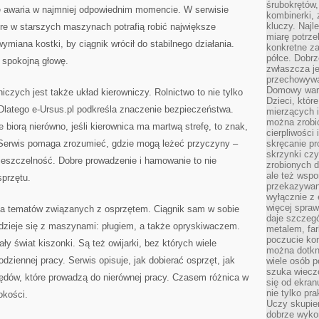
śrubokrętów,
ę awaria w najmniej odpowiednim momencie. W serwisie
kombinerki, 
kluczy. Najl
tóre w starszych maszynach potrafią robić największe
miarę potrz
iana kostki, by ciągnik wrócił do stabilnego działania.
konkretne za
półce. Dobrz
ć spokojną głowę.
zwłaszcza je
przechowywa
Domowy wars
czych jest także układ kierowniczy. Rolnictwo to nie tylko
Dzieci, któr
. Dlatego e-Ursus.pl podkreśla znaczenie bezpieczeństwa.
mierzących i
można zrobi
ce biorą nierówno, jeśli kierownica ma martwą strefę, to znak,
cierpliwości
 Serwis pomaga zrozumieć, gdzie mogą leżeć przyczyny –
skręcanie pr
skrzynki czy
ieszczelność. Dobre prowadzenie i hamowanie to nie
zrobionych d
ale też wsp
sprzętu.
przekazywani
wyłącznie z 
więcej spraw
 dla tematów związanych z osprzętem. Ciągnik sam w sobie
daje szczegó
 dzieje się z maszynami: pługiem, a także opryskiwaczem.
metalem, fa
poczucie kon
ły świat kiszonki. Są też owijarki, bez których wiele
można dotkn
ziennej pracy. Serwis opisuje, jak dobierać osprzęt, jak
wiele osób p
szuka wieczo
łędów, które prowadzą do nierównej pracy. Czasem różnica w
się od ekra
nie tylko pr
okości.
Uczy skupien
dobrze wyko