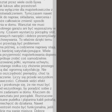
ztat przez wiele osób bywa
ak luksus albo przestrzeń
na wyłącznie dla majsterkowiczów z
 doświadczeniem. Tymczasem nawet
ik do napraw, składania, wiercenia i
oże całkowicie zmienić sposób
nia w domu. Warsztat nie musi
obnego garażu ani być wyposażony w
yny. Czasem wystarczy porządny stół,
awowych narzędzi i dobrze przemyślany
chowywania. To właśnie dzięki temu
ki przestają być problemem
a później, a codzienne naprawy stają
 i bardziej satysfakcjonujące. Wiele
a przyjemność majsterkowania dopiero
próbuje zrobić coś samodzielnie.
uzowanej półki, wymiana uchwytu,
starego stołka czy złożenie prostego
fią dać ogromną satysfakcję. Nie
 o oszczędność pieniędzy, choć ta
aczenie. Liczy się przede wszystkim
awczości. Człowiek widzi efekt
y i przekonuje się, że nie musi być
d wszystkiego, by poradzić sobie z
i zadaniami w domu. Kluczem do
arsztatu jest porządek. Rozrzucone
isane pudełka i plątanina kabli potrafią
niechęcić do działania. Nawet
zestrzeń może być funkcjonalna, jeśli
dzie ma swoje miejsce. Dobrze