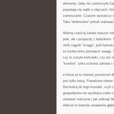
elementy, żeby nie zaskoczyła Ci
pojawiają się wątki o złączach, k
zamieszanie. Czasem wystarczy wym
Taka “drobnostka” potrafi uratowa
Ważną częścią świata maszyn rolni
pole, ale i przejazdy z ładunkiem
Jeśli ciągnik “ściąga”, jeśli hamul
że trzeba temu poświęcić uwagę.
czy to zużyte końcówki, czy też n
“komfort”, tylko ochrona zdrowia i 
e-Ursus.pl to również przestrzeń
jest tylko bazą. Prawdziwa robota
Dochodzą do tego kosiarki, czyli ca
gospodarstw nie wyobraża sobie cod
ustawiać maszynę i jak uniknąć b
efekcie to kwestia ustawienia głęb