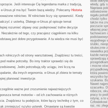
osób odkryw
 sprzęcie. Jeśli interesuje Cię legendarna marka z tradycją,
wtedy, gdy s
Naprawa pol
w – e-Ursus.pl ma być Twoim bazą wiedzy. Polecamy
Historia
odświeżenie 
regału potra
oważone rolnictwo. W rolnictwie liczy się sprawność. Kiedy
chodzi tylko
walczyć z usterką. Dlatego e-Ursus.pl opisuje temat
także ma zn
poczucie spr
lepiej rozumieć objawy oraz podejmować trafne decyzje
własnej prac
Niezależnie od tego, czy pracujesz ciągnikiem na kilku
fachowcem o
podstawowym
podstawą jest dobre przygotowanie. A ta wiedza nie musi być
wygodnego w
śrubki, nieop
skutecznie z
niewielka pr
każde narzę
ch rolniczych od strony warsztatowej. Znajdziesz tu treści,
sprawdzają s
pod realne potrzeby. Bo inny traktor sprawdzi się do
przegródkami
i mocne oświ
edsiewnej. Jedni potrzebują siły uciągu, inni liczą na
przypadkowy
palanie, dla innych ergonomia. e-Ursus.pl zbiera te tematy
która powin
wszystko był
epiej planować inwestycje.
szukania. B
Nawet najpr
szacunku. D
zczególnie ważne jest zrozumienie najważniejszych
robocze, oku
pracy to po
 porusza temat motorów – od ich zachowania w różnych
rutynę, a to
a. Znajdziesz tu podejście, które łączy technikę z tym, co
Człowiekowi 
raz, nic złe
 jak zmniejszyć ryzyko usterek. Omawiane są kwestie