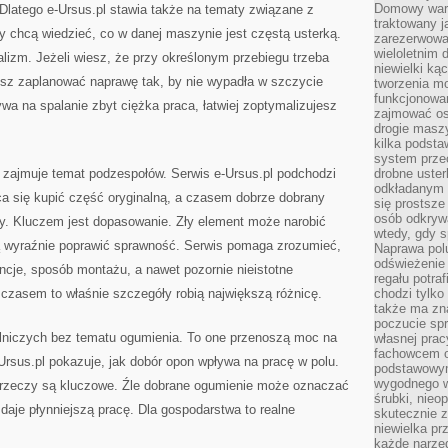
Domowy wars
. Dlatego e-Ursus.pl stawia także na tematy związane z
traktowany j
 chcą wiedzieć, co w danej maszynie jest częstą usterką.
zarezerwowa
wieloletnim
ealizm. Jeżeli wiesz, że przy określonym przebiegu trzeba
niewielki kąc
sz zaplanować naprawę tak, by nie wypadła w szczycie
tworzenia m
funkcjonowa
ywa na spalanie zbyt ciężka praca, łatwiej zoptymalizujesz
zajmować os
drogie masz
kilka podst
system prze
 zajmuje temat podzespołów. Serwis e-Ursus.pl podchodzi
drobne uster
odkładanym n
ca się kupić część oryginalną, a czasem dobrze dobrany
się prostsze
osób odkryw
. Kluczem jest dopasowanie. Zły element może narobić
wtedy, gdy s
ią wyraźnie poprawić sprawność. Serwis pomaga zrozumieć,
Naprawa pol
odświeżenie 
ancje, sposób montażu, a nawet pozornie nieistotne
regału potra
czasem to właśnie szczegóły robią największą różnicę.
chodzi tylko
także ma zn
poczucie spr
niczych bez tematu ogumienia. To one przenoszą moc na
własnej prac
fachowcem o
-Ursus.pl pokazuje, jak dobór opon wpływa na pracę w polu.
podstawowym
wygodnego w
te rzeczy są kluczowe. Źle dobrane ogumienie może oznaczać
śrubki, nieop
daje płynniejszą pracę. Dla gospodarstwa to realne
skutecznie z
niewielka pr
każde narzę