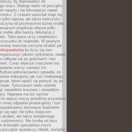
tarczy, by doprowadzić do
go urazu. Dlatego warto od początku
re nawyki i nie lekceważyć nawet
nności. Z czasem warsztat staje się
 tylko napraw, ale także twórczości.
aczyna od przykręcenia luźnej śrubki,
iesiącach projektuje własne półki,
e meble albo tworzy dekoracje z
alu. Taka praca uczy cierpliwości,
i szacunku do materiału. W pewnym
mowy warsztat zaczyna działać jak
rofesjonalistów
bo liczy się tam
organizacja i jakość wykonania, nawet
ko odbywa się po godzinach i bez
cowni. Coraz większe znaczenie ma
awianie rzeczy zamiast ich
Kultura jednorazowości sprawiła, że
iotów traktujemy jak coś chwilowego.
psuje, łatwo wpaść na pomysł, by po
ć nowe. Tymczasem wiele usterek
ć niewielkim kosztem i niewielkim
acy. Naprawa ma też wymiar
 Im więcej rzeczy potrafimy przywrócić
ym mniej odpadów produkujemy i tym
gospodarujemy domowym budżetem.
je się więc nie tylko miejscem
 działań, ale także świadomego
 codzienności. Nie trzeba od razu
 dziesiątki specjalistycznych
a początek wystarczy młotek, komplet