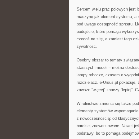
Sercem wielu prac polowych jest lo
maszynę jak element systemu, a n
pod uwagę dostępność sprzętu. Li
podejście, które pomaga wykorzys
czegoś na siłę, a zamiast tego dzi
żywotność.
Osobny obszar to tematy związan
starszych modeli – można dostos
lampy robocze, czasem o wygodnie
rozdzielacz. e-Ursus.pl pokazuje,
zawsze “więcej” znaczy “lepiej”.
W rolnictwie zmienia się także pod
elementy systemów wspomagania. 
z nowoczesnością: od klasycznych
bardziej zaawansowane. Nawet jeśl
podstawy, bo to pomaga podejmowa