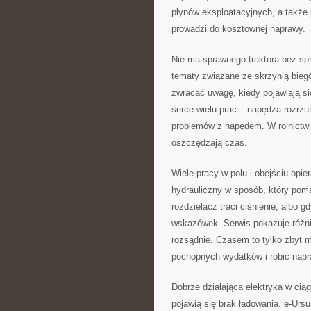
płynów eksploatacyjnych, a także p
prowadzi do kosztownej naprawy.
Nie ma sprawnego traktora bez sp
tematy związane ze skrzynią biegów
zwracać uwagę, kiedy pojawiają s
serce wielu prac – napędza rozrzut
problemów z napędem. W rolnictwie
oszczędzają czas.
Wiele pracy w polu i obejściu opier
hydrauliczny w sposób, który pom
rozdzielacz traci ciśnienie, albo g
wskazówek. Serwis pokazuje różni
rozsądnie. Czasem to tylko zbyt 
pochopnych wydatków i robić napr
Dobrze działająca elektryka w ciąg
pojawią się brak ładowania. e-Ursu