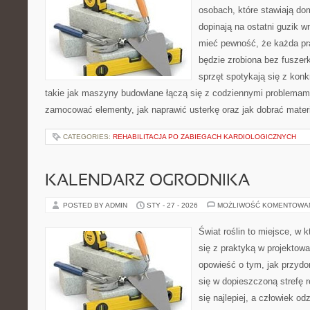
osobach, które stawiają do
dopinają na ostatni guzik w
mieć pewność, że każda p
będzie zrobiona bez fuszerk
sprzęt spotykają się z kon
takie jak maszyny budowlane łączą się z codziennymi problemami
zamocować elementy, jak naprawić usterkę oraz jak dobrać mater
CATEGORIES:
REHABILITACJA PO ZABIEGACH KARDIOLOGICZNYCH
KALENDARZ OGRODNIKA
POSTED BY ADMIN
STY - 27 - 2026
MOŻLIWOŚĆ KOMENTOWA
Świat roślin to miejsce, w k
się z praktyką w projektowa
opowieść o tym, jak przyd
się w dopieszczoną strefę r
się najlepiej, a człowiek 