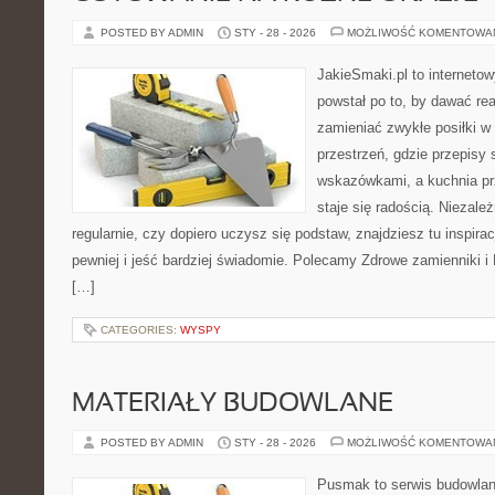
POSTED BY ADMIN
STY - 28 - 2026
MOŻLIWOŚĆ KOMENTOWA
JakieSmaki.pl to internetow
powstał po to, by dawać rea
zamieniać zwykłe posiłki 
przestrzeń, gdzie przepisy 
wskazówkami, a kuchnia pr
staje się radością. Niezale
regularnie, czy dopiero uczysz się podstaw, znajdziesz tu inspira
pewniej i jeść bardziej świadomie. Polecamy Zdrowe zamienniki i 
[…]
CATEGORIES:
WYSPY
MATERIAŁY BUDOWLANE
POSTED BY ADMIN
STY - 28 - 2026
MOŻLIWOŚĆ KOMENTOWA
Pusmak to serwis budowlany