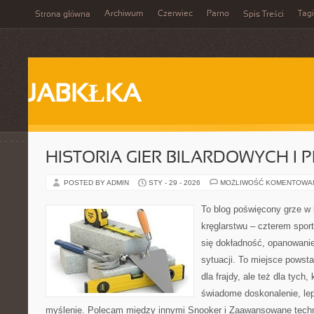
Archiwum
Czerwiec
Parno
Tagi
Strona główna
Spis Treści
JABKŁKA
HISTORIA GIER BILARDOWYCH I 
POSTED BY ADMIN
STY - 29 - 2026
MOŻLIWOŚĆ KOMENTOWA
To blog poświęcony grze w b
kręglarstwu – czterem sport
się dokładność, opanowanie
sytuacji. To miejsce powsta
dla frajdy, ale też dla tych
świadome doskonalenie, lep
myślenie. Polecam między innymi Snooker i Zaawansowane techni