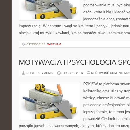
podróżowanie musi być sko
osób, które lubią układać w
jednocześnie chcą zostawić
improwizację. W centrum uwagi są kraj term i papryki, jednak natur
alpejski kraj muzyki i kawiarni, kraina mostów, piwa i zamków ora
CATEGORIES:
WIETNAM
MOTYWACJA I PSYCHOLOGIA SP
POSTED BY ADMIN
STY - 25 - 2026
MOŻLIWOŚĆ KOMENTOWA
PZKiSW to platforma stworz
kalistenikę oraz uliczny tre
wiedzy, chcesz budować m
posiadania profesjonalnej s
lepszej formie, ta strona je
prowadzić Cię krok po kro
początkujących i zaawansowanych, dla tych, którzy dopiero uczą s