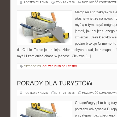
POSTED BY ADMIN
STY - 26 - 2026
MOŻLIWOŚĆ KOMENTOWA
Margoseila to zakątek w si
własne wnętrze na nowo. To
myślą o tym, abyś mógł sp
jesteś, jak czujesz, czego 
zmierzać. Jeśli kiedykolwie
pędzie brakuje Ci momentu 
dla Ciebie. To nie jest kolejna zbiór suchych porad, lecz mapa,
myśli i zamieniać chaos w jasność. Ciekawe […]
CATEGORIES:
OBUWIE VINTAGE I RETRO
PORADY DLA TURYSTÓW
POSTED BY ADMIN
STY - 25 - 2026
MOŻLIWOŚĆ KOMENTOWA
GorąceWęgry.pl to blog tury
potrzeby odkrywania Europ
przystępny, bez zbędnego n