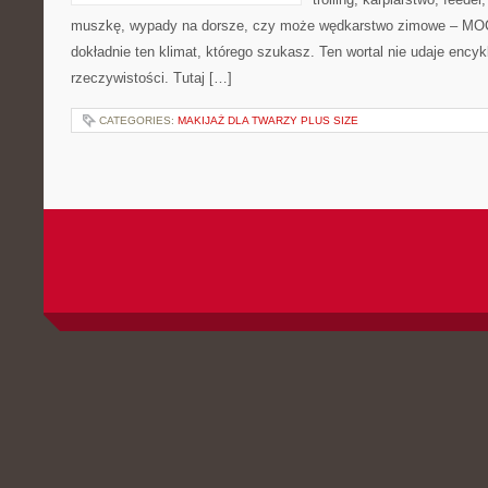
muszkę, wypady na dorsze, czy może wędkarstwo zimowe – M
dokładnie ten klimat, którego szukasz. Ten wortal nie udaje encyk
rzeczywistości. Tutaj […]
CATEGORIES:
MAKIJAŻ DLA TWARZY PLUS SIZE