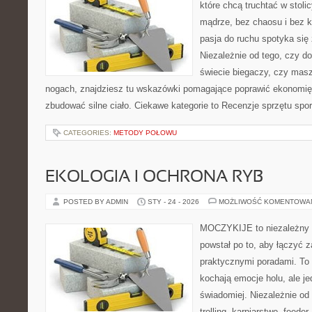
które chcą truchtać w stoli
mądrze, bez chaosu i bez ko
pasja do ruchu spotyka si
Niezależnie od tego, czy d
świecie biegaczy, czy masz
nogach, znajdziesz tu wskazówki pomagające poprawić ekonomię 
zbudować silne ciało. Ciekawe kategorie to Recenzje sprzętu spo
CATEGORIES:
METODY POŁOWU
EKOLOGIA I OCHRONA RYB
POSTED BY ADMIN
STY - 24 - 2026
MOŻLIWOŚĆ KOMENTOWA
MOCZYKIJE to niezależny po
powstał po to, aby łączyć 
praktycznymi poradami. To 
kochają emocje holu, ale j
świadomiej. Niezależnie od 
trolling, karpiarstwo, feede