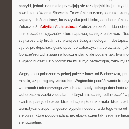
papryki, jednak naturalnie przewijają się też alpejski kraj muzyki 
piwa i zamków oraz Słowacja. To właśnie ta cztery kierunki tworz
wypady i dłuższe trasy, bo wszystko jest blisko, a jednocześnie 
Zobacz też:
Zabytki i Architektura
i Podróże z dziećmi. Idea stron
i inspirować do wyjazdów, które naprawdę da się zrealizować. Nie
szykujesz city break, czy planujesz trasę z noclegami, dostajesz t
życie: jak dojechać, gdzie spać, co zobaczyć, na co uważać i jak 
GorąceWęgry.pl stawia na logiczne plany, ale podane tak, byś m
swojego budżetu. Bo podróż nie musi być perfekcyjna, żeby była 
Węgry są tu pokazane w pełnej palecie barw: od Budapesztu, prz
miasta, aż po regiony winiarskie. Węgierskie podróżowanie to c
w termach i intensywnego zwiedzania, kiedy jednego dnia łapiesz 
wchodzisz w zaułki z detalami, których nie da się „odfajkować” w 
świetnie pasuje do osób, które lubią ciepło oraz smaki, które zost
aromatyczne zupy, langosze, wypieki i desery, a do tego wina od T
się opisy, które podpowiadają, jak ułożyć dzień tak, żeby nie bie
się rozsądnie.