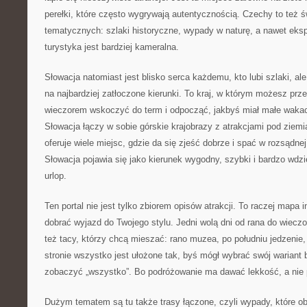
perełki, które często wygrywają autentycznością. Czechy to też ś
tematycznych: szlaki historyczne, wypady w naturę, a nawet eksp
turystyka jest bardziej kameralna.
Słowacja natomiast jest blisko serca każdemu, kto lubi szlaki, al
na najbardziej zatłoczone kierunki. To kraj, w którym możesz prze
wieczorem wskoczyć do term i odpocząć, jakbyś miał małe wakac
Słowacja łączy w sobie górskie krajobrazy z atrakcjami pod ziemią
oferuje wiele miejsc, gdzie da się zjeść dobrze i spać w rozsądn
Słowacja pojawia się jako kierunek wygodny, szybki i bardzo wdzi
urlop.
Ten portal nie jest tylko zbiorem opisów atrakcji. To raczej mapa i
dobrać wyjazd do Twojego stylu. Jedni wolą dni od rana do wieczo
też tacy, którzy chcą mieszać: rano muzea, po południu jedzenie
stronie wszystko jest ułożone tak, byś mógł wybrać swój wariant
zobaczyć „wszystko”. Bo podróżowanie ma dawać lekkość, a nie 
Dużym tematem są tu także trasy łączone, czyli wypady, które obe