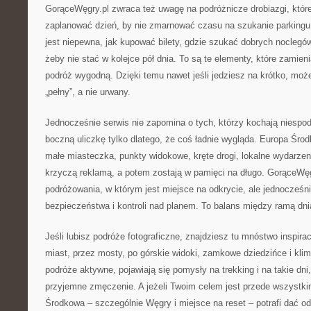
GorąceWęgry.pl zwraca też uwagę na podróżnicze drobiazgi, które 
zaplanować dzień, by nie zmarnować czasu na szukanie parking
jest niepewna, jak kupować bilety, gdzie szukać dobrych noclegów 
żeby nie stać w kolejce pół dnia. To są te elementy, które zamien
podróż wygodną. Dzięki temu nawet jeśli jedziesz na krótko, moż
„pełny”, a nie urwany.
Jednocześnie serwis nie zapomina o tych, którzy kochają niespodz
boczną uliczkę tylko dlatego, że coś ładnie wygląda. Europa Śr
małe miasteczka, punkty widokowe, kręte drogi, lokalne wydarzeni
krzyczą reklamą, a potem zostają w pamięci na długo. GorąceWęg
podróżowania, w którym jest miejsce na odkrycie, ale jednocześni
bezpieczeństwa i kontroli nad planem. To balans między ramą dni
Jeśli lubisz podróże fotograficzne, znajdziesz tu mnóstwo inspira
miast, przez mosty, po górskie widoki, zamkowe dziedzińce i klima
podróże aktywne, pojawiają się pomysły na trekking i na takie dni
przyjemne zmęczenie. A jeżeli Twoim celem jest przede wszystki
Środkowa – szczególnie Węgry i miejsce na reset – potrafi dać o