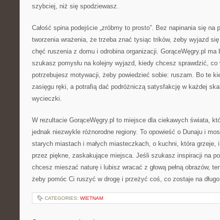
szybciej, niż się spodziewasz.
Całość spina podejście „zróbmy to prosto”. Bez napinania się na 
tworzenia wrażenia, że trzeba znać tysiąc trików, żeby wyjazd si
chęć ruszenia z domu i odrobina organizacji. GorąceWęgry.pl ma
szukasz pomysłu na kolejny wyjazd, kiedy chcesz sprawdzić, co 
potrzebujesz motywacji, żeby powiedzieć sobie: ruszam. Bo te kie
zasięgu ręki, a potrafią dać podróżniczą satysfakcję w każdej ska
wycieczki.
W rezultacie GorąceWęgry.pl to miejsce dla ciekawych świata, któ
jednak niezwykle różnorodne regiony. To opowieść o Dunaju i mos
starych miastach i małych miasteczkach, o kuchni, która grzeje, i
przez piękne, zaskakujące miejsca. Jeśli szukasz inspiracji na p
chcesz mieszać naturę i lubisz wracać z głową pełną obrazów, ten 
żeby pomóc Ci ruszyć w drogę i przeżyć coś, co zostaje na długo
CATEGORIES:
WIETNAM