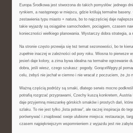
Europa Środkowa jest stworzona do takich pomysłów: jednego dni
rynkiem, a następnego w miejscu, gdzie królują termalne baseny.
zestawienia typu miasto + natura, bo to najczęściej daje najleps
takie wyjazdy są osiągalne samochodem, pociągiem, czasem na
konieczności wielkiego planowania. Wystarczy dobra strategia, a
Na stronie często przewija się też temat sezonowości, bo te kieru
zupełnie inaczej w zależności od pory roku. Wiosna to pierwsze wyc
jesień daje kolory, a zima bywa idealna na termalne ogrzewanie 
dobra, jeśli wiesz, czego szukasz: pogody. GorąceWęgry.pl pom
celu, żebyś nie jechał w ciemno i nie wracał z poczuciem, że „to 
Ważną częścią podróży są smaki, dlatego serwis mocno podkreśl
potrafią rozgrzać przyprawami, Czechy kuszą konkretem, Austria 
daje przyjemną mieszankę górskich smaków i prostych dań, które 
szlaku. To nie jest tylko „lista potraw”, ale raczej inspiracja do t
porównywać i znajdować swoje ulubione miejsca: restauracje, targi
czasem najpiękniejszym wspomnieniem z wyjazdu jest nie zabyte