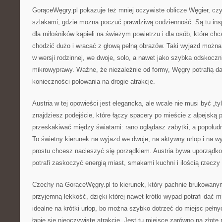
GorąceWęgry.pl pokazuje też mniej oczywiste oblicze Węgier, cz
szlakami, gdzie można poczuć prawdziwą codzienność. Są tu insp
dla miłośników kąpieli na świeżym powietrzu i dla osób, które chc
chodzić dużo i wracać z głową pełną obrazów. Taki wyjazd można
w wersji rodzinnej, we dwoje, solo, a nawet jako szybka odskocznia
mikrowyprawy. Ważne, że niezależnie od formy, Węgry potrafią da
konieczności polowania na drogie atrakcje.
Austria w tej opowieści jest elegancka, ale wcale nie musi być „ty
znajdziesz podejście, które łączy spacery po mieście z alpejską 
przeskakiwać między światami: rano oglądasz zabytki, a popołudn
To świetny kierunek na wyjazd we dwoje, na aktywny urlop i na w
prostu chcesz nacieszyć się porządkiem. Austria bywa uporządko
potrafi zaskoczyć energią miast, smakami kuchni i ilością rzeczy 
Czechy na GorąceWęgry.pl to kierunek, który pachnie brukowanym
przyjemną lekkość, dzięki której nawet krótki wypad potrafi dać 
idealne na krótki urlop, bo można szybko dotrzeć do miejsc pełny
łapie się nieoczywiste atrakcje. Jest tu miejsce zarówno na złote 