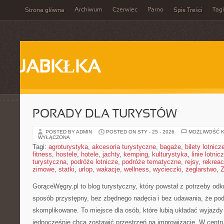
Archiwum
Czerwiec
Parno
Tagi
Strona główna
Spis Treści
JABKŁKA
PORADY DLA TURYSTÓW
POSTED BY ADMIN
POSTED ON STY - 25 - 2026
MOŻLIWOŚĆ 
WYŁĄCZONA
Tagi:
agroturystyka
,
akcesoria turystyczne
,
bagaże
,
bilety lotnicz
fitness
,
hostele
,
hotele
,
jachty
,
kemping
,
kulturystyka
,
linie lotnic
turystyczna
,
podróże lotnicze
,
podróże tematyczne
,
rejsy
,
rekreac
zimowe
,
statki
,
urlop
,
wakacje
,
wellness
,
wycieczki
,
żeglarstwo
,
Z
GorąceWęgry.pl to blog turystyczny, który powstał z potrzeby od
sposób przystępny, bez zbędnego nadęcia i bez udawania, że po
skomplikowane. To miejsce dla osób, które lubią układać wyjazdy 
jednocześnie chcą zostawić przestrzeń na improwizację. W centru