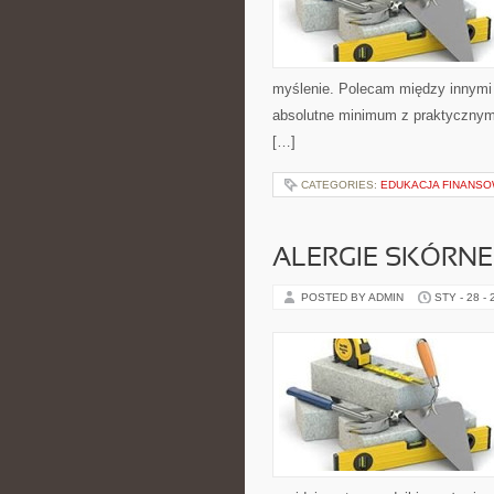
myślenie. Polecam między innymi 
absolutne minimum z praktycznymi 
[…]
CATEGORIES:
EDUKACJA FINANS
ALERGIE SKÓRNE 
POSTED BY ADMIN
STY - 28 -