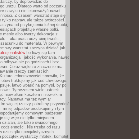
tarczy, by doprowadzić do
go urazu. Dlatego warto od początku
re nawyki i nie lekceważyć nawet
nności. Z czasem warsztat staje się
 tylko napraw, ale także twórczości.
aczyna od przykręcenia luźnej śrubki,
iesiącach projektuje własne półki,
e meble albo tworzy dekoracje z
alu. Taka praca uczy cierpliwości,
i szacunku do materiału. W pewnym
mowy warsztat zaczyna działać jak
rofesjonalistów
bo liczy się tam
organizacja i jakość wykonania, nawet
ko odbywa się po godzinach i bez
cowni. Coraz większe znaczenie ma
awianie rzeczy zamiast ich
Kultura jednorazowości sprawiła, że
iotów traktujemy jak coś chwilowego.
psuje, łatwo wpaść na pomysł, by po
ć nowe. Tymczasem wiele usterek
ć niewielkim kosztem i niewielkim
acy. Naprawa ma też wymiar
 Im więcej rzeczy potrafimy przywrócić
ym mniej odpadów produkujemy i tym
gospodarujemy domowym budżetem.
je się więc nie tylko miejscem
 działań, ale także świadomego
 codzienności. Nie trzeba od razu
 dziesiątki specjalistycznych
a początek wystarczy młotek, komplet