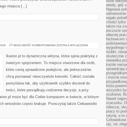
osób odkryw
wtedy, gdy s
 tego miejsca […]
Naprawa pol
odświeżenie 
regału potra
chodzi tylko
także ma zn
poczucie spr
własnej prac
fachowcem o
podstawowym
RASY
 2026
MOŻLIWOŚĆ KOMENTOWANIA
ZOSTAŁA WYŁĄCZONA
wygodnego w
KONI
śrubki, nieop
Ikarion.pl to dynamiczna witryna, która spina praktykę z
skutecznie z
niewielka pr
świeżym spojrzeniem. To miejsce stworzone dla osób,
każde narzę
sprawdzają s
które cenią sprawdzone podejście, ale jednocześnie
przegródkami
chcą poznawać nieoczywiste kierunki. Całość została
i mocne oświ
przypadkowy
pomyślana tak, aby użytkownik szybko docierał do
która powin
treści, które porządkują codzienne decyzje, a przy
wszystko był
szukania. B
karion.pl może być dla Ciebie kompasem w świecie, w którym
Nawet najpr
szacunku. D
ych wniosków często brakuje. Przeczytaj także Ciekawostki
robocze, oku
pracy to po
rutynę, a to
Człowiekowi 
raz, nic złe