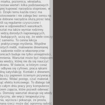
 miarka, poziomica, wkrętarka,
zestaw wierteł i kilka podstawowych
epiej kupować narzędzia stopniowo, w
eb. Dzięki temu każda rzecz ma
stosowanie i nie zalega bez sensu na
e dobrane narzędzia służą przez lata,
śli są regularnie czyszczone i
ne w odpowiednich warunkach.
ztat ma także wymiar rodzinny.
e widzą dorosłych naprawiających,
 budujących, uczą się, że wiele rzeczy
ć samemu. To cenna lekcja
 i praktycznego myślenia. Wspólne
ostych mebli, malowanie drewnianej
 sadzenie roślin w własnoręcznie
onicach buduje nie tylko umiejętności,
omnienia. Warsztat może być miejscem
a wiedzy, której nie da się nauczyć
ekranu. W świecie, w którym coraz
 odbywa się cyfrowo, praca rękami
lną satysfakcję. Kontakt z drewnem,
rbą czy papierem ściernym przywraca
kretu. Widać postęp, czuć materiał,
ąć efektu końcowego. To dlatego tak
o całym dniu pracy przy komputerze
rem zajęcia, które pozwoli oderwać
nu. Domowy warsztat okazuje się wtedy
aktyczny, ale wręcz terapeutyczny.
ia, wycisza i pokazuje, że prosta,
nana rzecz może dać ogromną radość.