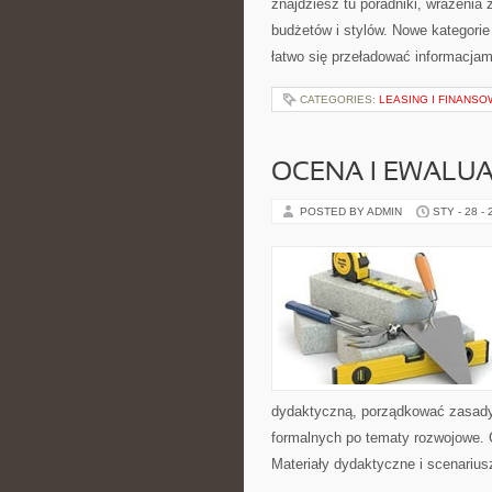
znajdziesz tu poradniki, wrażenia
budżetów i stylów. Nowe kategorie
łatwo się przeładować informacjam
CATEGORIES:
LEASING I FINANSO
OCENA I EWALU
POSTED BY ADMIN
STY - 28 -
dydaktyczną, porządkować zasady
formalnych po tematy rozwojowe. 
Materiały dydaktyczne i scenariusz