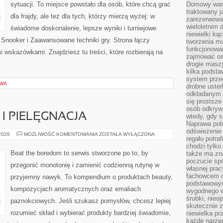
sytuacji. To miejsce powstało dla osób, które chcą grać
Domowy wars
traktowany j
dla frajdy, ale też dla tych, którzy mierzą wyżej: w
zarezerwowa
wieloletnim
świadome doskonalenie, lepsze wyniki i turniejowe
niewielki kąc
Snooker i Zaawansowane techniki gry. Strona łączy
tworzenia m
funkcjonowa
wskazówkami. Znajdziesz tu treści, które rozbierają na
zajmować os
drogie masz
kilka podst
system prze
OWA
drobne uster
odkładanym n
się prostsze
osób odkryw
I PIELĘGNACJA
wtedy, gdy s
Naprawa pol
odświeżenie 
ALERGIE
 2026
MOŻLIWOŚĆ KOMENTOWANIA
ZOSTAŁA WYŁĄCZONA
regału potra
SKÓRNE
I
chodzi tylko
PIELĘGNACJA
Beat the boredom to serwis stworzone po to, by
także ma zn
poczucie spr
przegonić monotonię i zamienić codzienną rutynę w
własnej prac
fachowcem o
przyjemny nawyk. To kompendium o produktach beauty,
podstawowym
kompozycjach aromatycznych oraz emaliach
wygodnego w
śrubki, nieop
paznokciowych. Jeśli szukasz pomysłów, chcesz lepiej
skutecznie z
rozumieć skład i wybierać produkty bardziej świadomie,
niewielka pr
każde narzę