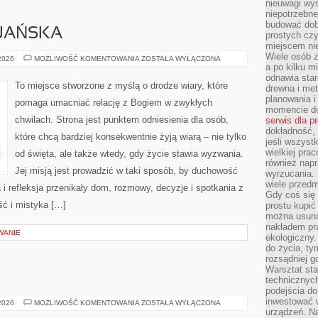
nieuwagi wys
niepotrzebne
budować dob
IJAŃSKA
prostych czy
miejscem nie
Wiele osób z
ETYKA
 2026
MOŻLIWOŚĆ KOMENTOWANIA
ZOSTAŁA WYŁĄCZONA
CHRZEŚCIJAŃSKA
a po kilku m
odnawia star
To miejsce stworzone z myślą o drodze wiary, które
drewna i met
planowania 
pomaga umacniać relację z Bogiem w zwykłych
momencie do
chwilach. Strona jest punktem odniesienia dla osób,
serwis dla p
dokładność, 
które chcą bardziej konsekwentnie żyją wiarą – nie tylko
jeśli wszyst
wielkiej pra
od święta, ale także wtedy, gdy życie stawia wyzwania.
również napr
Jej misją jest prowadzić w taki sposób, by duchowość
wyrzucania. 
wiele przedm
 i refleksja przenikały dom, rozmowy, decyzje i spotkania z
Gdy coś się 
ć i mistyka […]
prostu kupi
można usuną
nakładem pr
WANIE
ekologiczny.
do życia, t
rozsądniej 
Warsztat sta
technicznych
podejścia do
inwestować w
ZDROWIE
 2026
MOŻLIWOŚĆ KOMENTOWANIA
ZOSTAŁA WYŁĄCZONA
DZIECI
urządzeń. N