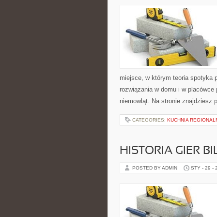
miejsce, w którym teoria spotyka 
rozwiązania w domu i w placówce 
niemowląt. Na stronie znajdziesz 
CATEGORIES:
KUCHNIA REGIONAL
HISTORIA GIER 
POSTED BY ADMIN
STY - 29 -