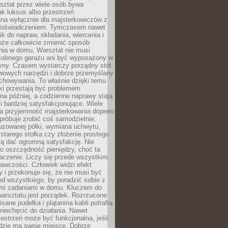
ztat przez wiele osób bywa
ak luksus albo przestrzeń
na wyłącznie dla majsterkowiczów z
 doświadczeniem. Tymczasem nawet
ik do napraw, składania, wiercenia i
oże całkowicie zmienić sposób
nia w domu. Warsztat nie musi
obnego garażu ani być wyposażony w
yny. Czasem wystarczy porządny stół,
awowych narzędzi i dobrze przemyślany
chowywania. To właśnie dzięki temu
ki przestają być problemem
a później, a codzienne naprawy stają
 i bardziej satysfakcjonujące. Wiele
a przyjemność majsterkowania dopiero
próbuje zrobić coś samodzielnie.
uzowanej półki, wymiana uchwytu,
starego stołka czy złożenie prostego
fią dać ogromną satysfakcję. Nie
 o oszczędność pieniędzy, choć ta
aczenie. Liczy się przede wszystkim
awczości. Człowiek widzi efekt
y i przekonuje się, że nie musi być
d wszystkiego, by poradzić sobie z
i zadaniami w domu. Kluczem do
arsztatu jest porządek. Rozrzucone
isane pudełka i plątanina kabli potrafią
niechęcić do działania. Nawet
zestrzeń może być funkcjonalna, jeśli
dzie ma swoje miejsce. Dobrze