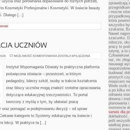
 z użycia oraz porównania dopasowane do różnych potrzeb,
sprawdzają s
przegródkami
 to Kosmetyki Profesjonalne i Kosmetyki. W świecie beauty
i mocne oświ
i. Dlatego […]
przypadkowy
która powin
wszystko był
WANIE
szukania. B
Nawet najpr
szacunku. D
robocze, oku
ACJA UCZNIÓW
pracy to po
rutynę, a to
Człowiekowi 
OCENA
 2026
MOŻLIWOŚĆ KOMENTOWANIA
ZOSTAŁA WYŁĄCZONA
I
raz, nic złe
EWALUACJA
nieuwagi wys
UCZNIÓW
Instytut Wspomagania Oświaty to praktyczna platforma
niepotrzebne
budować dob
poświęcona oświacie – przestrzeń, w którym
prostych czy
pedagodzy, liderzy szkół, osoby w trakcie kształcenia
miejscem nie
Wiele osób z
oraz bliscy uczniów mogą znaleźć rzetelne opracowania
a po kilku m
odnawia star
dotyczące edukacyjnej rzeczywistości. To portal
drewna i met
tworzony z myślą o tym, by ułatwiać pracę
planowania 
momencie do
 oraz pomagać w podejmowaniu decyzji – od spraw
serwis dla p
Ciekawe kategorie to Systemy edukacyjne na świecie i
dokładność, 
jeśli wszyst
e lekcji. W praktyce ta […]
wielkiej pra
również napr