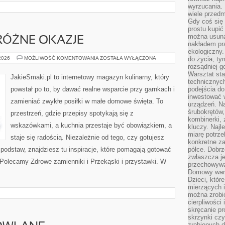
wyrzucania. 
wiele przedm
Gdy coś się 
prostu kupi
można usuną
RÓŻNE OKAZJE
nakładem pr
ekologiczny.
GOTOWANIE
 2026
MOŻLIWOŚĆ KOMENTOWANIA
ZOSTAŁA WYŁĄCZONA
do życia, t
NA
rozsądniej 
RÓŻNE
Warsztat sta
OKAZJE
JakieSmaki.pl to internetowy magazyn kulinarny, który
technicznych
powstał po to, by dawać realne wsparcie przy garnkach i
podejścia do
inwestować w
zamieniać zwykłe posiłki w małe domowe święta. To
urządzeń. N
śrubokrętów,
przestrzeń, gdzie przepisy spotykają się z
kombinerki, 
wskazówkami, a kuchnia przestaje być obowiązkiem, a
kluczy. Najl
miarę potrz
staje się radością. Niezależnie od tego, czy gotujesz
konkretne za
 podstaw, znajdziesz tu inspiracje, które pomagają gotować
półce. Dobrz
zwłaszcza je
. Polecamy Zdrowe zamienniki i Przekąski i przystawki. W
przechowywa
Domowy wars
Dzieci, któr
mierzących i
można zrobi
cierpliwości
skręcanie pr
skrzynki czy
zrobionych d