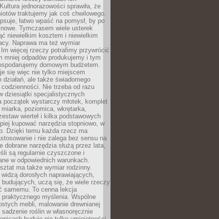
Kultura jednorazowości sprawiła, że
iotów traktujemy jak coś chwilowego.
psuje, łatwo wpaść na pomysł, by po
ć nowe. Tymczasem wiele usterek
ć niewielkim kosztem i niewielkim
acy. Naprawa ma też wymiar
 Im więcej rzeczy potrafimy przywrócić
ym mniej odpadów produkujemy i tym
gospodarujemy domowym budżetem.
je się więc nie tylko miejscem
 działań, ale także świadomego
 codzienności. Nie trzeba od razu
 dziesiątki specjalistycznych
a początek wystarczy młotek, komplet
 miarka, poziomica, wkrętarka,
zestaw wierteł i kilka podstawowych
epiej kupować narzędzia stopniowo, w
eb. Dzięki temu każda rzecz ma
stosowanie i nie zalega bez sensu na
e dobrane narzędzia służą przez lata,
śli są regularnie czyszczone i
ne w odpowiednich warunkach.
ztat ma także wymiar rodzinny.
e widzą dorosłych naprawiających,
 budujących, uczą się, że wiele rzeczy
ć samemu. To cenna lekcja
 i praktycznego myślenia. Wspólne
ostych mebli, malowanie drewnianej
 sadzenie roślin w własnoręcznie
onicach buduje nie tylko umiejętności,