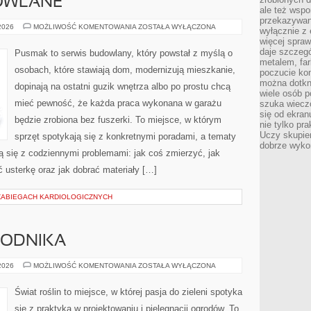
OWLANE
ale też wsp
przekazywani
MATERIAŁY
 2026
MOŻLIWOŚĆ KOMENTOWANIA
ZOSTAŁA WYŁĄCZONA
wyłącznie z 
BUDOWLANE
więcej spraw
daje szczegó
Pusmak to serwis budowlany, który powstał z myślą o
metalem, fa
osobach, które stawiają dom, modernizują mieszkanie,
poczucie kon
można dotkn
dopinają na ostatni guzik wnętrza albo po prostu chcą
wiele osób p
mieć pewność, że każda praca wykonana w garażu
szuka wieczo
się od ekra
będzie zrobiona bez fuszerki. To miejsce, w którym
nie tylko pr
Uczy skupien
sprzęt spotykają się z konkretnymi poradami, a tematy
dobrze wyko
ą się z codziennymi problemami: jak coś zmierzyć, jak
 usterkę oraz jak dobrać materiały […]
 ZABIEGACH KARDIOLOGICZNYCH
RODNIKA
KALENDARZ
 2026
MOŻLIWOŚĆ KOMENTOWANIA
ZOSTAŁA WYŁĄCZONA
OGRODNIKA
Świat roślin to miejsce, w której pasja do zieleni spotyka
się z praktyką w projektowaniu i pielęgnacji ogrodów. To