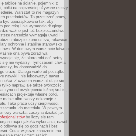
ię tablice na ścianie, pojemniki z
, półki na najczęściej używane rzeczy
etlenie. Warsztat to nie magazyn
ch przedmiotów. To przestrzeń pracy,
na być uporządkowana tak, aby
o pod ręką i nie wymagało długiego
ardzo ważne jest też bezpieczeństwo.
ostsze narzędzia wymagają uwagi i
obrze zabezpieczone ostrza, rękawice
lary ochronne i stabilne stanowisko
dstawa. W domowym warsztacie łatwo o
 właśnie ona bywa zdradliwa.
wydaje się, że skoro robi coś setny
go się nie wydarzy. Tymczasem chwila
tarczy, by doprowadzić do
go urazu. Dlatego warto od początku
re nawyki i nie lekceważyć nawet
nności. Z czasem warsztat staje się
 tylko napraw, ale także twórczości.
aczyna od przykręcenia luźnej śrubki,
iesiącach projektuje własne półki,
e meble albo tworzy dekoracje z
alu. Taka praca uczy cierpliwości,
i szacunku do materiału. W pewnym
mowy warsztat zaczyna działać jak
rofesjonalistów
bo liczy się tam
organizacja i jakość wykonania, nawet
ko odbywa się po godzinach i bez
cowni. Coraz większe znaczenie ma
awianie rzeczy zamiast ich