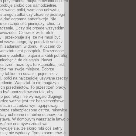
a przyjemność majsterkowania dopiero
próbuje zrobić coś samodzielnie.
uzowanej półki, wymiana uchwytu,
starego stołka czy złożenie prostego
fią dać ogromną satysfakcję. Nie
 o oszczędność pieniędzy, choć ta
aczenie. Liczy się przede wszystkim
awczości. Człowiek widzi efekt
y i przekonuje się, że nie musi być
d wszystkiego, by poradzić sobie z
i zadaniami w domu. Kluczem do
arsztatu jest porządek. Rozrzucone
isane pudełka i plątanina kabli potrafią
niechęcić do działania. Nawet
zestrzeń może być funkcjonalna, jeśli
dzie ma swoje miejsce. Dobrze
ię tablice na ścianie, pojemniki z
, półki na najczęściej używane rzeczy
etlenie. Warsztat to nie magazyn
ch przedmiotów. To przestrzeń pracy,
na być uporządkowana tak, aby
o pod ręką i nie wymagało długiego
ardzo ważne jest też bezpieczeństwo.
ostsze narzędzia wymagają uwagi i
obrze zabezpieczone ostrza, rękawice
lary ochronne i stabilne stanowisko
dstawa. W domowym warsztacie łatwo o
 właśnie ona bywa zdradliwa.
wydaje się, że skoro robi coś setny
go się nie wydarzy. Tymczasem chwila