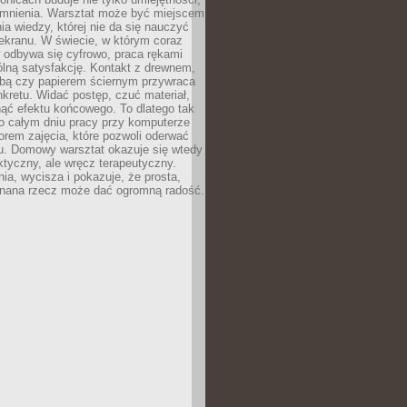
omnienia. Warsztat może być miejscem
a wiedzy, której nie da się nauczyć
ekranu. W świecie, w którym coraz
 odbywa się cyfrowo, praca rękami
lną satysfakcję. Kontakt z drewnem,
rbą czy papierem ściernym przywraca
kretu. Widać postęp, czuć materiał,
ąć efektu końcowego. To dlatego tak
o całym dniu pracy przy komputerze
rem zajęcia, które pozwoli oderwać
nu. Domowy warsztat okazuje się wtedy
aktyczny, ale wręcz terapeutyczny.
ia, wycisza i pokazuje, że prosta,
nana rzecz może dać ogromną radość.