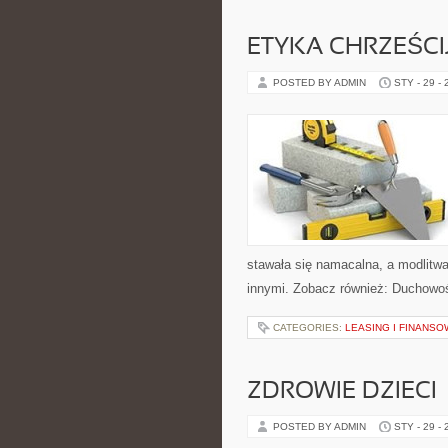
ETYKA CHRZEŚC
POSTED BY ADMIN
STY - 29 -
stawała się namacalna, a modlitwa
innymi. Zobacz również: Duchowoś
CATEGORIES:
LEASING I FINANSO
ZDROWIE DZIECI
POSTED BY ADMIN
STY - 29 -