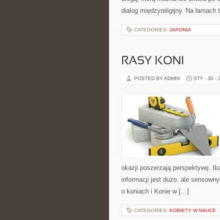
dialog międzyreligijny. Na łamach
CATEGORIES:
JAPONIA
RASY KONI
POSTED BY ADMIN
STY - 30 -
okazji poszerzają perspektywę. I
informacji jest dużo, ale sensown
o koniach i Konie w […]
CATEGORIES:
KOBIETY W NAUCE