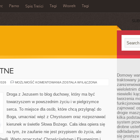
ec
Parno
Tagi
Wtorek
Tagi
Spis Treści
SUB
YTNE
Domowy wars
traktowany j
RELIGIE
 2026
MOŻLIWOŚĆ KOMENTOWANIA
ZOSTAŁA WYŁĄCZONA
zarezerwowa
STAROŻYTNE
wieloletnim
niewielki kąc
Droga z Jezusem to blog duchowy, który ma być
tworzenia m
towarzyszem w powszednim życiu i w pielgrzymce
funkcjonowa
zajmować os
serca. To miejsce dla osób, które chcą przylgnąć do
drogie masz
Boga, umacniać więź z Chrystusem oraz rozpoznawać
kilka podst
system prze
kierunek w świetle Słowa Bożego. Cała idea opiera się
drobne uster
odkładanym n
na tym, że zaufanie nie jest przypisem do życia, ale
się prostsze
chwili. Warto przeczytać Chrześcijaństwo i Ekumenizm i