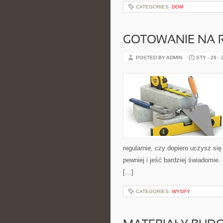
CATEGORIES:
DOM
GOTOWANIE NA 
POSTED BY ADMIN
STY - 28 -
regularnie, czy dopiero uczysz się
pewniej i jeść bardziej świadomie
[…]
CATEGORIES:
WYSPY