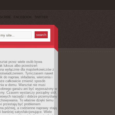
SCRIBE
FACEBOOK
TWITTER
ztat przez wiele osób bywa
ak luksus albo przestrzeń
na wyłącznie dla majsterkowiczów z
 doświadczeniem. Tymczasem nawet
ik do napraw, składania, wiercenia i
oże całkowicie zmienić sposób
nia w domu. Warsztat nie musi
obnego garażu ani być wyposażony w
yny. Czasem wystarczy porządny stół,
awowych narzędzi i dobrze przemyślany
chowywania. To właśnie dzięki temu
ki przestają być problemem
a później, a codzienne naprawy stają
 i bardziej satysfakcjonujące. Wiele