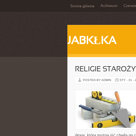
Archiwum
Czerwi
Strona główna
JABKŁKA
RELIGIE STAROŻ
POSTED BY ADMIN
STY - 31 -
drogą, którą można iść chwila po 