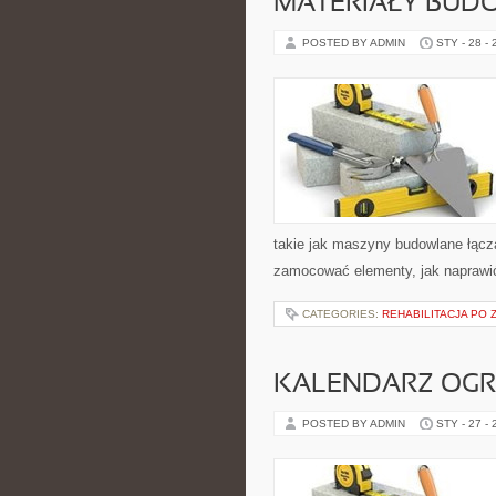
MATERIAŁY BUD
POSTED BY ADMIN
STY - 28 -
takie jak maszyny budowlane łącz
zamocować elementy, jak naprawić
CATEGORIES:
REHABILITACJA PO
KALENDARZ OG
POSTED BY ADMIN
STY - 27 -