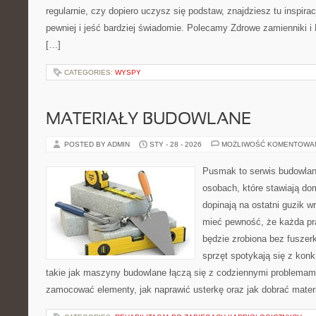
regularnie, czy dopiero uczysz się podstaw, znajdziesz tu inspira
pewniej i jeść bardziej świadomie. Polecamy Zdrowe zamienniki i 
[…]
CATEGORIES:
WYSPY
MATERIAŁY BUDOWLANE
POSTED BY ADMIN
STY - 28 - 2026
MOŻLIWOŚĆ KOMENTOWA
Pusmak to serwis budowlany
osobach, które stawiają do
dopinają na ostatni guzik w
mieć pewność, że każda p
będzie zrobiona bez fuszerk
sprzęt spotykają się z kon
takie jak maszyny budowlane łączą się z codziennymi problemami
zamocować elementy, jak naprawić usterkę oraz jak dobrać mater