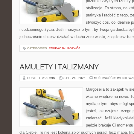
pozornie zwykłych rzeczy 
stylizacje. To strona, na któ
praktyka i radość z tego, 
stworzyć coś, co idealnie p
i codziennego życia. Jeśli marzysz o tym, by Twoja garderoba była
jednocześnie chcesz działać w duchu zero waste, znajdziesz tu
CATEGORIES:
EDUKACJA I ROZWÓJ
AMULETY I TALIZMANY
POSTED BY ADMIN
STY - 26 - 2026
MOŻLIWOŚĆ KOMENTOWA
Margoseila to zakątek w si
własne wnętrze na nowo. To
myślą o tym, abyś mógł sp
jesteś, jak czujesz, czego 
zmierzać. Jeśli kiedykolwie
pędzie brakuje Ci momentu 
dla Ciebie. To nie jest kolejna zbiór suchych porad, lecz mapa,