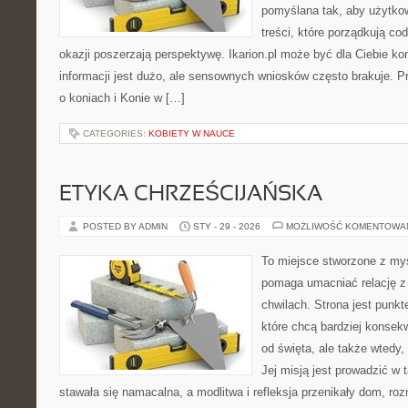
pomyślana tak, aby użytkow
treści, które porządkują co
okazji poszerzają perspektywę. Ikarion.pl może być dla Ciebie 
informacji jest dużo, ale sensownych wniosków często brakuje. P
o koniach i Konie w […]
CATEGORIES:
KOBIETY W NAUCE
ETYKA CHRZEŚCIJAŃSKA
POSTED BY ADMIN
STY - 29 - 2026
MOŻLIWOŚĆ KOMENTOWA
To miejsce stworzone z myś
pomaga umacniać relację 
chwilach. Strona jest punkt
które chcą bardziej konsekw
od święta, ale także wtedy,
Jej misją jest prowadzić w
stawała się namacalna, a modlitwa i refleksja przenikały dom, ro