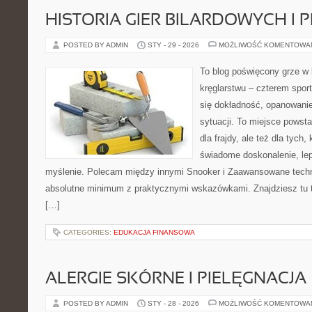
HISTORIA GIER BILARDOWYCH I 
POSTED BY ADMIN
STY - 29 - 2026
MOŻLIWOŚĆ KOMENTOWA
To blog poświęcony grze w b
kręglarstwu – czterem sport
się dokładność, opanowanie
sytuacji. To miejsce powsta
dla frajdy, ale też dla tych
świadome doskonalenie, lep
myślenie. Polecam między innymi Snooker i Zaawansowane techni
absolutne minimum z praktycznymi wskazówkami. Znajdziesz tu tre
[…]
CATEGORIES:
EDUKACJA FINANSOWA
ALERGIE SKÓRNE I PIELĘGNACJA
POSTED BY ADMIN
STY - 28 - 2026
MOŻLIWOŚĆ KOMENTOWA