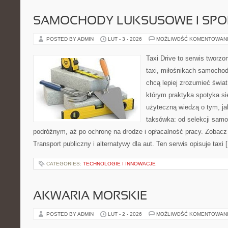
SAMOCHODY LUKSUSOWE I SP
POSTED BY ADMIN
LUT - 3 - 2026
MOŻLIWOŚĆ KOMENTOWAN
Taxi Drive to serwis tworz
taxi, miłośnikach samochod
chcą lepiej zrozumieć świa
którym praktyka spotyka si
użyteczną wiedzą o tym, j
taksówka: od selekcji samo
podróżnym, aż po ochronę na drodze i opłacalność pracy. Zobac
Transport publiczny i alternatywy dla aut. Ten serwis opisuje taxi 
CATEGORIES:
TECHNOLOGIE I INNOWACJE
AKWARIA MORSKIE
POSTED BY ADMIN
LUT - 2 - 2026
MOŻLIWOŚĆ KOMENTOWAN