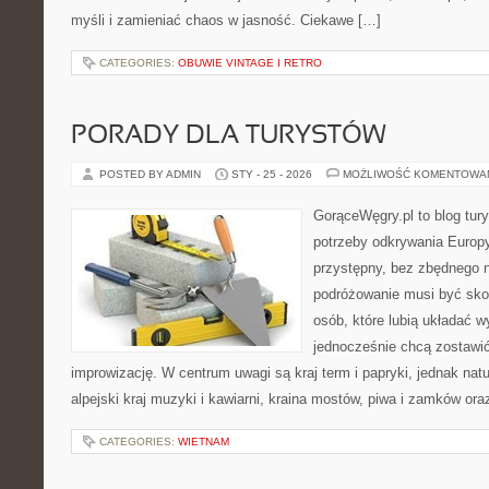
myśli i zamieniać chaos w jasność. Ciekawe […]
CATEGORIES:
OBUWIE VINTAGE I RETRO
PORADY DLA TURYSTÓW
POSTED BY ADMIN
STY - 25 - 2026
MOŻLIWOŚĆ KOMENTOWA
GorąceWęgry.pl to blog tury
potrzeby odkrywania Europ
przystępny, bez zbędnego n
podróżowanie musi być sko
osób, które lubią układać w
jednocześnie chcą zostawić
improwizację. W centrum uwagi są kraj term i papryki, jednak natur
alpejski kraj muzyki i kawiarni, kraina mostów, piwa i zamków ora
CATEGORIES:
WIETNAM