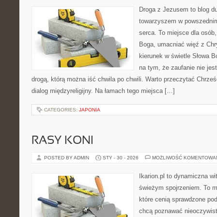
Droga z Jezusem to blog d
towarzyszem w powszednim 
serca. To miejsce dla osób,
Boga, umacniać więź z Ch
kierunek w świetle Słowa Bo
na tym, że zaufanie nie jes
drogą, którą można iść chwila po chwili. Warto przeczytać Chrze
dialog międzyreligijny. Na łamach tego miejsca […]
CATEGORIES:
JAPONIA
RASY KONI
POSTED BY ADMIN
STY - 30 - 2026
MOŻLIWOŚĆ KOMENTOWA
Ikarion.pl to dynamiczna wi
świeżym spojrzeniem. To m
które cenią sprawdzone pod
chcą poznawać nieoczywiste