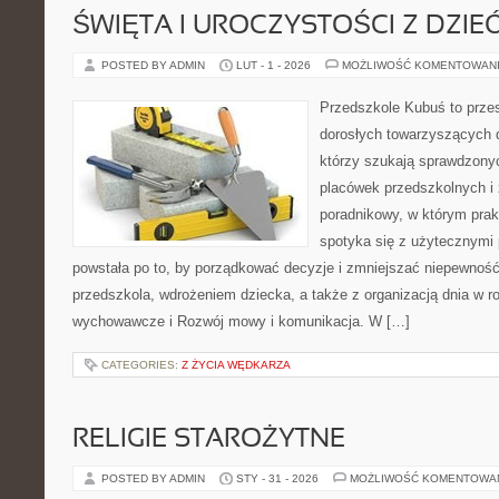
ŚWIĘTA I UROCZYSTOŚCI Z DZIE
POSTED BY ADMIN
LUT - 1 - 2026
MOŻLIWOŚĆ KOMENTOWAN
Przedszkole Kubuś to prze
dorosłych towarzyszących 
którzy szukają sprawdzonyc
placówek przedszkolnych i 
poradnikowy, w którym prak
spotyka się z użytecznymi
powstała po to, by porządkować decyzje i zmniejszać niepewno
przedszkola, wdrożeniem dziecka, a także z organizacją dnia w 
wychowawcze i Rozwój mowy i komunikacja. W […]
CATEGORIES:
Z ŻYCIA WĘDKARZA
RELIGIE STAROŻYTNE
POSTED BY ADMIN
STY - 31 - 2026
MOŻLIWOŚĆ KOMENTOWA