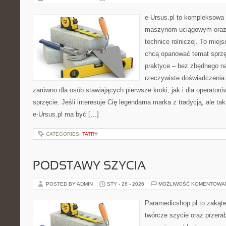
e-Ursus.pl to kompleksowa
maszynom uciągowym oraz 
technice rolniczej. To miej
chcą opanować temat sprz
praktyce – bez zbędnego na
rzeczywiste doświadczenia.
zarówno dla osób stawiających pierwsze kroki, jak i dla operatorów
sprzęcie. Jeśli interesuje Cię legendarna marka z tradycją, ale ta
e-Ursus.pl ma być […]
CATEGORIES:
TATRY
PODSTAWY SZYCIA
POSTED BY ADMIN
STY - 26 - 2026
MOŻLIWOŚĆ KOMENTOWA
Paramedicshop.pl to zakąte
twórcze szycie oraz przerab