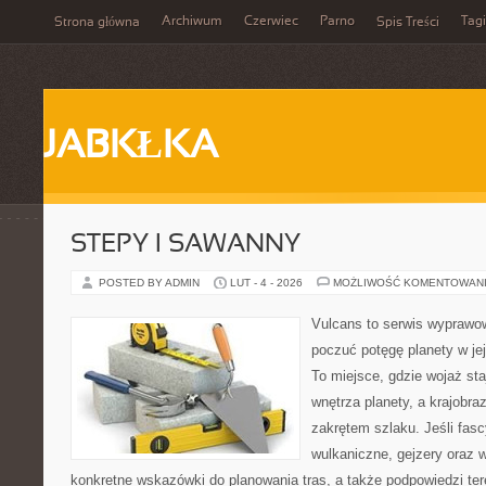
Archiwum
Czerwiec
Parno
Tagi
Strona główna
Spis Treści
JABKŁKA
STEPY I SAWANNY
POSTED BY ADMIN
LUT - 4 - 2026
MOŻLIWOŚĆ KOMENTOWAN
Vulcans to serwis wyprawow
poczuć potęgę planety w jej 
To miejsce, gdzie wojaż sta
wnętrza planety, a krajobr
zakrętem szlaku. Jeśli fasc
wulkaniczne, gejzery oraz 
konkretne wskazówki do planowania tras, a także podpowiedzi te