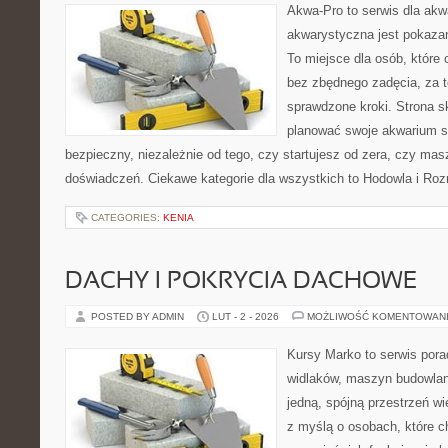
Akwa-Pro to serwis dla akw
akwarystyczna jest pokazan
To miejsce dla osób, które
bez zbędnego zadęcia, za t
sprawdzone kroki. Strona s
planować swoje akwarium 
bezpieczny, niezależnie od tego, czy startujesz od zera, czy masz
doświadczeń. Ciekawe kategorie dla wszystkich to Hodowla i R
CATEGORIES:
KENIA
DACHY I POKRYCIA DACHOWE
POSTED BY ADMIN
LUT - 2 - 2026
MOŻLIWOŚĆ KOMENTOWAN
Kursy Marko to serwis pora
widlaków, maszyn budowlan
jedną, spójną przestrzeń w
z myślą o osobach, które ch