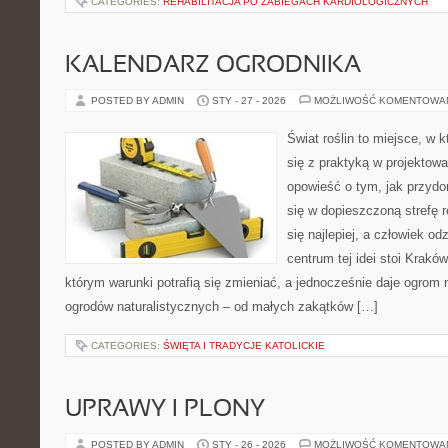
CATEGORIES:
REHABILITACJA PO ZABIEGACH KARDIOLOGICZNYCH
KALENDARZ OGRODNIKA
POSTED BY ADMIN
STY - 27 - 2026
MOŻLIWOŚĆ KOMENTOWA
Świat roślin to miejsce, w k
się z praktyką w projektowa
opowieść o tym, jak przyd
się w dopieszczoną strefę r
się najlepiej, a człowiek 
centrum tej idei stoi Kraków 
którym warunki potrafią się zmieniać, a jednocześnie daje ogrom 
ogrodów naturalistycznych – od małych zakątków […]
CATEGORIES:
ŚWIĘTA I TRADYCJE KATOLICKIE
UPRAWY I PLONY
POSTED BY ADMIN
STY - 26 - 2026
MOŻLIWOŚĆ KOMENTOWA