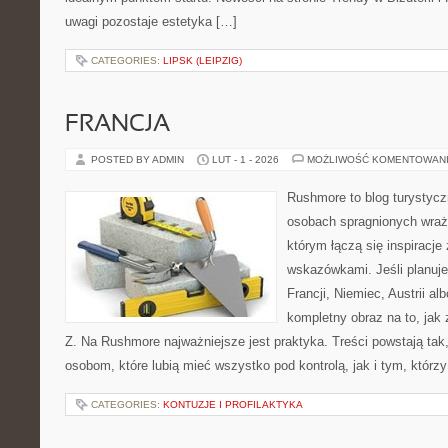
uwagi pozostaje estetyka […]
CATEGORIES:
LIPSK (LEIPZIG)
FRANCJA
POSTED BY ADMIN
LUT - 1 - 2026
MOŻLIWOŚĆ KOMENTOWAN
Rushmore to blog turystycz
osobach spragnionych wraże
którym łączą się inspiracje
wskazówkami. Jeśli planuje
Francji, Niemiec, Austrii al
kompletny obraz na to, jak
Z. Na Rushmore najważniejsze jest praktyka. Treści powstają ta
osobom, które lubią mieć wszystko pod kontrolą, jak i tym, którz
CATEGORIES:
KONTUZJE I PROFILAKTYKA