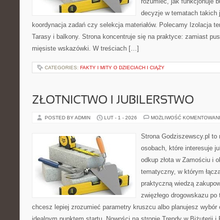
rozumieć, jak funkcjonuje 
decyzje w tematach takich 
koordynacja zadań czy selekcja materiałów. Polecamy Izolacja te
Tarasy i balkony. Strona koncentruje się na praktyce: zamiast pu
mięsiste wskazówki. W treściach […]
CATEGORIES:
FAKTY I MITY O DZIECIACH I CIĄŻY
ZŁOTNICTWO I JUBILERSTWO
POSTED BY ADMIN
LUT - 1 - 2026
MOŻLIWOŚĆ KOMENTOWAN
Strona Godziszewscy.pl to 
osobach, które interesuje ju
odkup złota w Zamościu i ok
tematyczny, w którym łączą 
praktyczną wiedzą zakupow
zwięzłego drogowskazu po t
chcesz lepiej zrozumieć parametry kruszcu albo planujesz wybór o
idealnym punktem startu. Nowości na stronie Trendy w Biżuterii i 