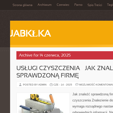
Archiwum
Czerwiec
Parno
Tagi
Strona główna
Spis Treści
JABKŁKA
Archive for 14 czerwca, 2025
USŁUGI CZYSZCZENIA – JAK ZNA
SPRAWDZONĄ FIRMĘ
POSTED BY ADMIN
CZE - 14 - 2025
MOŻLIWOŚĆ KOMENTOWA
Jak znaleźć sprawdzoną fir
czyszczenia Znalezienie dob
wymaga rozsądnego nastawi
odpowiednich informacji. 