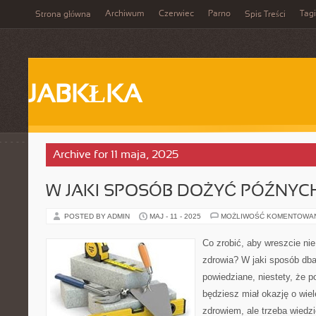
Archiwum
Czerwiec
Parno
Tagi
Strona główna
Spis Treści
JABKŁKA
Archive for 11 maja, 2025
W JAKI SPOSÓB DOŻYĆ PÓŹNYC
POSTED BY ADMIN
MAJ - 11 - 2025
MOŻLIWOŚĆ KOMENTOWA
Co zrobić, aby wreszcie ni
zdrowia? W jaki sposób dba
powiedziane, niestety, że p
będziesz miał okazję o wiele
zdrowiem, ale trzeba wiedz