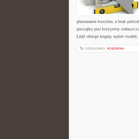
planowanie kosztów, a brak potr
początku jest korzystny zwłaszcz
Łódź oferuje bogaty wybór modeli
CATEGORIES:
ROBDRINKI