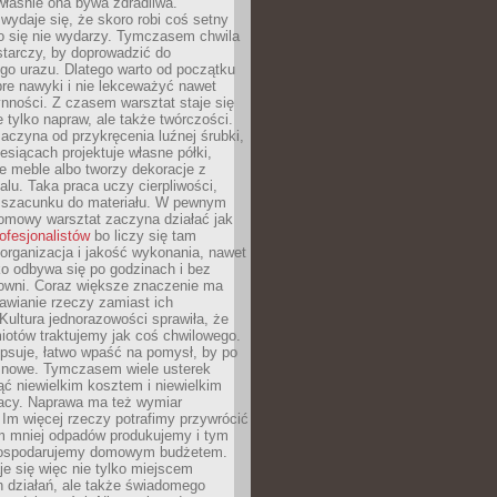
 właśnie ona bywa zdradliwa.
wydaje się, że skoro robi coś setny
go się nie wydarzy. Tymczasem chwila
tarczy, by doprowadzić do
go urazu. Dlatego warto od początku
re nawyki i nie lekceważyć nawet
nności. Z czasem warsztat staje się
 tylko napraw, ale także twórczości.
aczyna od przykręcenia luźnej śrubki,
iesiącach projektuje własne półki,
e meble albo tworzy dekoracje z
alu. Taka praca uczy cierpliwości,
i szacunku do materiału. W pewnym
mowy warsztat zaczyna działać jak
rofesjonalistów
bo liczy się tam
organizacja i jakość wykonania, nawet
ko odbywa się po godzinach i bez
cowni. Coraz większe znaczenie ma
awianie rzeczy zamiast ich
Kultura jednorazowości sprawiła, że
iotów traktujemy jak coś chwilowego.
psuje, łatwo wpaść na pomysł, by po
ć nowe. Tymczasem wiele usterek
ć niewielkim kosztem i niewielkim
acy. Naprawa ma też wymiar
 Im więcej rzeczy potrafimy przywrócić
ym mniej odpadów produkujemy i tym
gospodarujemy domowym budżetem.
je się więc nie tylko miejscem
 działań, ale także świadomego