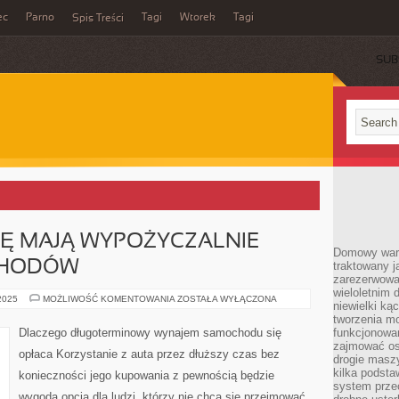
ec
Parno
Tagi
Wtorek
Tagi
Spis Treści
SUB
JĘ MAJĄ WYPOŻYCZALNIE
Domowy wars
CHODÓW
traktowany j
zarezerwowa
wieloletnim
JAKĄ
 2025
MOŻLIWOŚĆ KOMENTOWANIA
ZOSTAŁA WYŁĄCZONA
niewielki kąc
PROPOZYCJĘ
MAJĄ
tworzenia m
WYPOŻYCZALNIE
Dlaczego długoterminowy wynajem samochodu się
funkcjonowa
BUSÓW
zajmować os
I
opłaca Korzystanie z auta przez dłuższy czas bez
SAMOCHODÓW
drogie masz
kilka podst
konieczności jego kupowania z pewnością będzie
system prze
wygodą opcją dla ludzi, którzy nie chcą się przejmować