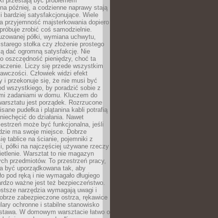
ki przestają być problemem
a później, a codzienne naprawy stają
 i bardziej satysfakcjonujące. Wiele
a przyjemność majsterkowania dopiero
próbuje zrobić coś samodzielnie.
uzowanej półki, wymiana uchwytu,
starego stołka czy złożenie prostego
fią dać ogromną satysfakcję. Nie
 o oszczędność pieniędzy, choć ta
aczenie. Liczy się przede wszystkim
awczości. Człowiek widzi efekt
y i przekonuje się, że nie musi być
d wszystkiego, by poradzić sobie z
i zadaniami w domu. Kluczem do
arsztatu jest porządek. Rozrzucone
isane pudełka i plątanina kabli potrafią
niechęcić do działania. Nawet
zestrzeń może być funkcjonalna, jeśli
dzie ma swoje miejsce. Dobrze
ię tablice na ścianie, pojemniki z
, półki na najczęściej używane rzeczy
etlenie. Warsztat to nie magazyn
ch przedmiotów. To przestrzeń pracy,
na być uporządkowana tak, aby
o pod ręką i nie wymagało długiego
ardzo ważne jest też bezpieczeństwo.
ostsze narzędzia wymagają uwagi i
obrze zabezpieczone ostrza, rękawice
lary ochronne i stabilne stanowisko
dstawa. W domowym warsztacie łatwo o