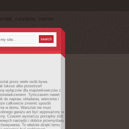
SCRIBE
FACEBOOK
TWITTER
ztat przez wiele osób bywa
ak luksus albo przestrzeń
na wyłącznie dla majsterkowiczów z
 doświadczeniem. Tymczasem nawet
ik do napraw, składania, wiercenia i
oże całkowicie zmienić sposób
nia w domu. Warsztat nie musi
obnego garażu ani być wyposażony w
yny. Czasem wystarczy porządny stół,
awowych narzędzi i dobrze przemyślany
chowywania. To właśnie dzięki temu