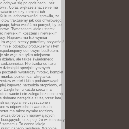
ko odbywa się po godzinach i bez
cowni. Coraz większe znaczenie ma
awianie rzeczy zamiast ich
Kultura jednorazowości sprawiła, że
iotów traktujemy jak coś chwilowego.
psuje, łatwo wpaść na pomysł, by po
ć nowe. Tymczasem wiele usterek
ć niewielkim kosztem i niewielkim
acy. Naprawa ma też wymiar
 Im więcej rzeczy potrafimy przywrócić
ym mniej odpadów produkujemy i tym
gospodarujemy domowym budżetem.
je się więc nie tylko miejscem
 działań, ale także świadomego
 codzienności. Nie trzeba od razu
 dziesiątki specjalistycznych
a początek wystarczy młotek, komplet
 miarka, poziomica, wkrętarka,
zestaw wierteł i kilka podstawowych
epiej kupować narzędzia stopniowo, w
eb. Dzięki temu każda rzecz ma
stosowanie i nie zalega bez sensu na
e dobrane narzędzia służą przez lata,
śli są regularnie czyszczone i
ne w odpowiednich warunkach.
ztat ma także wymiar rodzinny.
e widzą dorosłych naprawiających,
 budujących, uczą się, że wiele rzeczy
ć samemu. To cenna lekcja
 i praktycznego myślenia. Wspólne