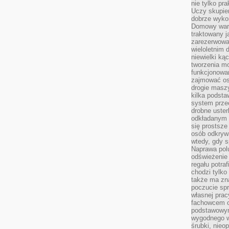
nie tylko pr
Uczy skupien
dobrze wyko
Domowy wars
traktowany j
zarezerwowa
wieloletnim
niewielki kąc
tworzenia m
funkcjonowa
zajmować os
drogie masz
kilka podst
system prze
drobne uster
odkładanym n
się prostsze
osób odkryw
wtedy, gdy s
Naprawa pol
odświeżenie 
regału potra
chodzi tylko
także ma zn
poczucie spr
własnej prac
fachowcem o
podstawowym
wygodnego w
śrubki, nieop