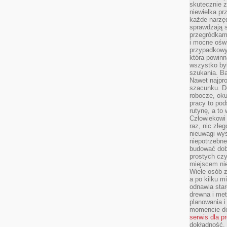
skutecznie z
niewielka pr
każde narzę
sprawdzają s
przegródkami
i mocne oświ
przypadkowy
która powin
wszystko był
szukania. B
Nawet najpr
szacunku. D
robocze, oku
pracy to po
rutynę, a to
Człowiekowi 
raz, nic złe
nieuwagi wys
niepotrzebne
budować dob
prostych czy
miejscem nie
Wiele osób z
a po kilku m
odnawia star
drewna i met
planowania 
momencie do
serwis dla p
dokładność, 