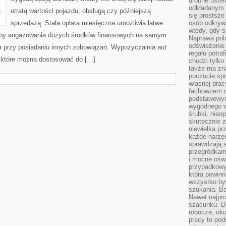
drobne uster
odkładanym n
utratą wartości pojazdu, obsługą czy późniejszą
się prostsze
sprzedażą. Stała opłata miesięczna umożliwia łatwe
osób odkryw
wtedy, gdy s
zeby angażowania dużych środków finansowych na samym
Naprawa pol
odświeżenie 
a przy posiadaniu innych zobowiązań. Wypożyczalnia aut
regału potra
, które można dostosować do […]
chodzi tylko
także ma zn
poczucie spr
własnej prac
fachowcem o
podstawowym
wygodnego w
śrubki, nieop
skutecznie z
niewielka pr
każde narzę
sprawdzają s
przegródkami
i mocne oświ
przypadkowy
która powin
wszystko był
szukania. B
Nawet najpr
szacunku. D
robocze, oku
pracy to po