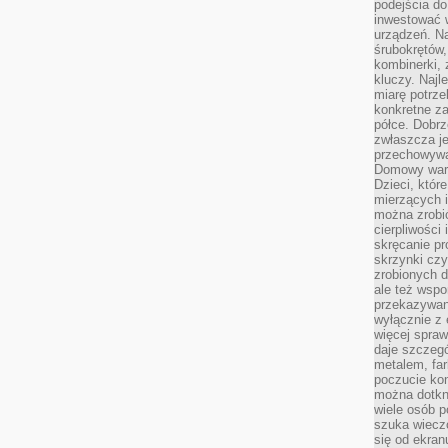
podejścia do
inwestować w
urządzeń. N
śrubokrętów,
kombinerki, 
kluczy. Najl
miarę potrz
konkretne za
półce. Dobrz
zwłaszcza je
przechowywa
Domowy wars
Dzieci, któr
mierzących i
można zrobi
cierpliwości
skręcanie pr
skrzynki czy
zrobionych d
ale też wsp
przekazywani
wyłącznie z 
więcej spraw
daje szczegó
metalem, fa
poczucie kon
można dotkn
wiele osób p
szuka wieczo
się od ekra