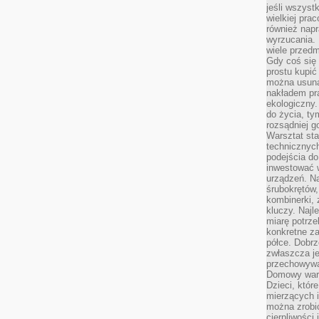
jeśli wszyst
wielkiej pra
również napr
wyrzucania. 
wiele przedm
Gdy coś się 
prostu kupi
można usuną
nakładem pr
ekologiczny.
do życia, t
rozsądniej 
Warsztat sta
technicznych
podejścia do
inwestować w
urządzeń. N
śrubokrętów,
kombinerki, 
kluczy. Najl
miarę potrz
konkretne za
półce. Dobrz
zwłaszcza je
przechowywa
Domowy wars
Dzieci, któr
mierzących i
można zrobi
cierpliwości