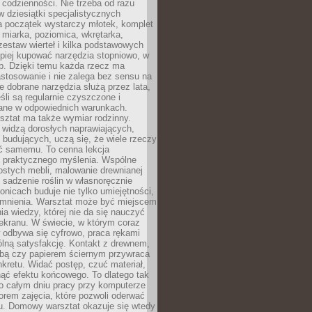
 codzienności. Nie trzeba od razu
 dziesiątki specjalistycznych
a początek wystarczy młotek, komplet
 miarka, poziomica, wkrętarka,
zestaw wierteł i kilka podstawowych
epiej kupować narzędzia stopniowo, w
eb. Dzięki temu każda rzecz ma
stosowanie i nie zalega bez sensu na
e dobrane narzędzia służą przez lata,
śli są regularnie czyszczone i
ne w odpowiednich warunkach.
ztat ma także wymiar rodzinny.
e widzą dorosłych naprawiających,
 budujących, uczą się, że wiele rzeczy
ć samemu. To cenna lekcja
 i praktycznego myślenia. Wspólne
ostych mebli, malowanie drewnianej
 sadzenie roślin w własnoręcznie
onicach buduje nie tylko umiejętności,
omnienia. Warsztat może być miejscem
a wiedzy, której nie da się nauczyć
ekranu. W świecie, w którym coraz
 odbywa się cyfrowo, praca rękami
lną satysfakcję. Kontakt z drewnem,
rbą czy papierem ściernym przywraca
kretu. Widać postęp, czuć materiał,
ąć efektu końcowego. To dlatego tak
o całym dniu pracy przy komputerze
rem zajęcia, które pozwoli oderwać
nu. Domowy warsztat okazuje się wtedy