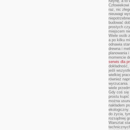
rutynę, a to
Człowiekowi 
raz, nic złe
nieuwagi wys
niepotrzebne
budować dob
prostych czy
miejscem nie
Wiele osób z
a po kilku m
odnawia star
drewna i met
planowania 
momencie do
serwis dla p
dokładność, 
jeśli wszyst
wielkiej pra
również napr
wyrzucania. 
wiele przedm
Gdy coś się 
prostu kupi
można usuną
nakładem pr
ekologiczny.
do życia, t
rozsądniej 
Warsztat sta
technicznych