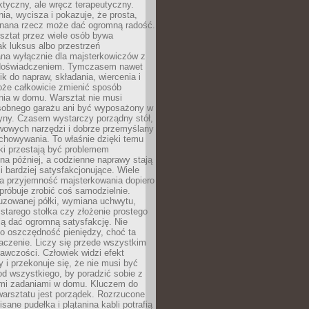
aktyczny, ale wręcz terapeutyczny.
ia, wycisza i pokazuje, że prosta,
nana rzecz może dać ogromną radość.
ztat przez wiele osób bywa
ak luksus albo przestrzeń
na wyłącznie dla majsterkowiczów z
 doświadczeniem. Tymczasem nawet
ik do napraw, składania, wiercenia i
oże całkowicie zmienić sposób
nia w domu. Warsztat nie musi
obnego garażu ani być wyposażony w
yny. Czasem wystarczy porządny stół,
awowych narzędzi i dobrze przemyślany
chowywania. To właśnie dzięki temu
ki przestają być problemem
a później, a codzienne naprawy stają
 i bardziej satysfakcjonujące. Wiele
a przyjemność majsterkowania dopiero
próbuje zrobić coś samodzielnie.
uzowanej półki, wymiana uchwytu,
starego stołka czy złożenie prostego
fią dać ogromną satysfakcję. Nie
 o oszczędność pieniędzy, choć ta
aczenie. Liczy się przede wszystkim
awczości. Człowiek widzi efekt
y i przekonuje się, że nie musi być
d wszystkiego, by poradzić sobie z
i zadaniami w domu. Kluczem do
arsztatu jest porządek. Rozrzucone
isane pudełka i plątanina kabli potrafią