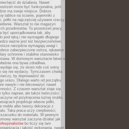
niechęcić do działania. Nawet
zestrzeń może być funkcjonalna, jeśli
dzie ma swoje miejsce. Dobrze
ię tablice na ścianie, pojemniki z
, półki na najczęściej używane rzeczy
etlenie. Warsztat to nie magazyn
ch przedmiotów. To przestrzeń pracy,
na być uporządkowana tak, aby
o pod ręką i nie wymagało długiego
ardzo ważne jest też bezpieczeństwo.
ostsze narzędzia wymagają uwagi i
obrze zabezpieczone ostrza, rękawice
lary ochronne i stabilne stanowisko
dstawa. W domowym warsztacie łatwo o
 właśnie ona bywa zdradliwa.
wydaje się, że skoro robi coś setny
go się nie wydarzy. Tymczasem chwila
tarczy, by doprowadzić do
go urazu. Dlatego warto od początku
re nawyki i nie lekceważyć nawet
nności. Z czasem warsztat staje się
 tylko napraw, ale także twórczości.
aczyna od przykręcenia luźnej śrubki,
iesiącach projektuje własne półki,
e meble albo tworzy dekoracje z
alu. Taka praca uczy cierpliwości,
i szacunku do materiału. W pewnym
mowy warsztat zaczyna działać jak
rofesjonalistów
bo liczy się tam
organizacja i jakość wykonania, nawet