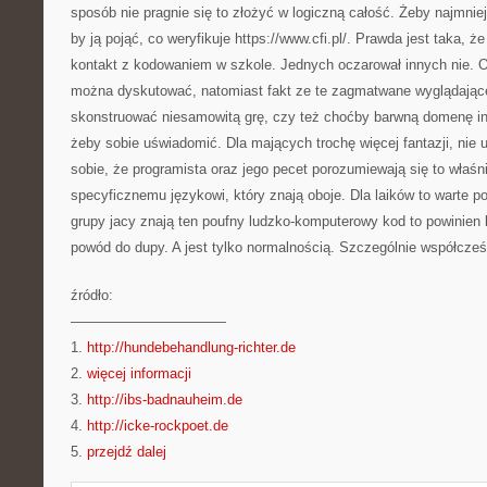
sposób nie pragnie się to złożyć w logiczną całość. Żeby najmnie
by ją pojąć, co weryfikuje https://www.cfi.pl/. Prawda jest taka, 
kontakt z kodowaniem w szkole. Jednych oczarował innych nie. O
można dyskutować, natomiast fakt ze te zagmatwane wyglądające
skonstruować niesamowitą grę, czy też choćby barwną domenę int
żeby sobie uświadomić. Dla mających trochę więcej fantazji, nie 
sobie, że programista oraz jego pecet porozumiewają się to właśn
specyficznemu językowi, który znają oboje. Dla laików to warte p
grupy jacy znają ten poufny ludzko-komputerowy kod to powinien
powód do dupy. A jest tylko normalnością. Szczególnie współcześ
źródło:
———————————
1.
http://hundebehandlung-richter.de
2.
więcej informacji
3.
http://ibs-badnauheim.de
4.
http://icke-rockpoet.de
5.
przejdź dalej