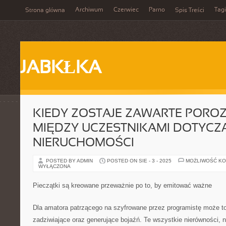
Archiwum
Czerwiec
Parno
Tagi
Strona główna
Spis Treści
JABKŁKA
KIEDY ZOSTAJE ZAWARTE POROZ
MIĘDZY UCZESTNIKAMI DOTYCZĄ
NIERUCHOMOŚCI
POSTED BY ADMIN
POSTED ON SIE - 3 - 2025
MOŻLIWOŚĆ K
WYŁĄCZONA
Pieczątki są kreowane przeważnie po to, by emitować ważne
Dla amatora patrzącego na szyfrowane przez programistę może t
zadziwiające oraz generujące bojaźń. Te wszystkie nierówności, n