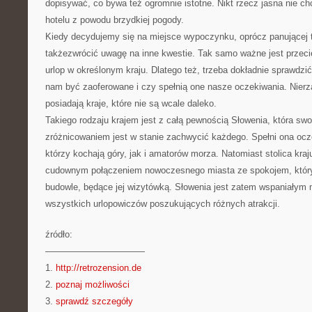
dopisywać, co bywa też ogromnie istotne. Nikt rzecz jasna nie c
hotelu z powodu brzydkiej pogody.
Kiedy decydujemy się na miejsce wypoczynku, oprócz panującej
takżezwrócić uwagę na inne kwestie. Tak samo ważne jest przeci
urlop w określonym kraju. Dlatego też, trzeba dokładnie sprawdzi
nam być zaoferowane i czy spełnią one nasze oczekiwania. Nierz
posiadają kraje, które nie są wcale daleko.
Takiego rodzaju krajem jest z całą pewnością Słowenia, która swo
zróżnicowaniem jest w stanie zachwycić każdego. Spełni ona oc
którzy kochają góry, jak i amatorów morza. Natomiast stolica kra
cudownym połączeniem nowoczesnego miasta ze spokojem, który
budowle, będące jej wizytówką. Słowenia jest zatem wspaniałym 
wszystkich urlopowiczów poszukujących różnych atrakcji.
źródło:
———————————
1.
http://retrozension.de
2.
poznaj możliwości
3.
sprawdź szczegóły