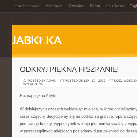
Archiwum
Czerwiec
Parno
Tagi
Strona główna
Spis Treści
JABKŁKA
ODKRYJ PIĘKNĄ HISZPANIĘ!
POSTED BY ADMIN
POSTED ON LIP - 10 - 2025
MOŻLIWOŚĆ 
WYŁĄCZONA
Poznaj piękno Afryki
W dzisiejszych czasach wybierając miejsce, w które chcielibyśm
coraz częściej decydujemy się na podróż za granicę. Spora część 
pod uwagę koszty, wypoczynek w kraju jest porównywalny z wyja
w poszczególnych miejscach posiadamy dużą pewność co do teg